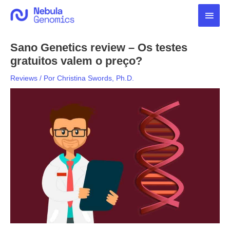
Ir
Men
para
o
princ
conteúdo
Sano Genetics review – Os testes
gratuitos valem o preço?
Reviews
/ Por
Christina Swords, Ph.D.