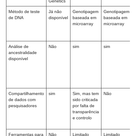
Genetics
Método de teste
Já não
Genotipagem
Genotipagem
de DNA
disponível
baseada em
baseada em
microarray
microarray
Análise de
Não
sim
sim
ancestralidade
disponível
Compartilhamento
sim
Sim, mas tem
Não
de dados com
sido criticada
pesquisadores
por falta de
transparência
e controlo
Ferramentas para
Não
Limitado
Limitado