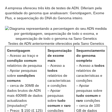
A empresa ofereceu três kits de testes de ADN. Diferiam pela
quantidade do genoma que analisavam: Genotipagem, Exome
Plus, e sequenciação do DNA do Genoma inteiro.
Testes de ADN anteriormente oferecidos pela Sano Genetics
Genotipagem
Sequenciação
Sequenciamento
– Acesso ao traço e
de exome
do genoma
condição comum
mais
completo
relatórios de pesquisa
– Acesso a
– Acesso a
todos
– Apoiar pesquisas
todos
relatórios de
sobre
condições
relatórios de
características e
comuns
características
condições
– cerca de 30MB de
e condições
– Apoiar
dados brutos de ADN
– Apoiar
pesquisas sobre
mais 400MB de dados
pesquisas
tudo comum
e
actualizados
sobre
tudo
raro
condições
(imputados)*
comum
e
raro
– cerca de 100
– Preço: $ 150 (£ 125)
condições
GB de dados