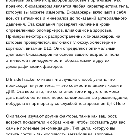
проверки различных факторов здоровья в организме. Как
правило, биомаркером является любая характеристика тела,
которую вы можете измерить. Биомаркеры включают в себя
все, от витаминов и минералов до показаний артериального
давления. Эта компания проверяет наличие в крови
определенных биомаркеров, влияющих на здоровье.
Примеры некоторых распространенных биомаркеров, на
которые проверяются, включают глюкозу, холестерин и
кортизол, витамин B12. Они определяют оптимальный
диапазон биомаркеров на основе вашего возраста, пола,
этнической принадлежности, образа жизни и других
демографических факторов.
В InsideTracker считают, что лучший способ узнать, что
происходит внутри тела, — это совместить анализ крови и
ДНК. Эта вера в то, что сочетание того и другого поможет
дать наиболее точные персонализированные рекомендации,
побудила к партнерству со службой тестирования ДНК Helix.
Они также изучают другие факторы, такие как ваш рост,
возраст, показатели и образ жизни, чтобы составить для вас
самые полезные рекомендации. Тип цели, которую вы
хотите достичь (выносливость, метаболизм, здоровье