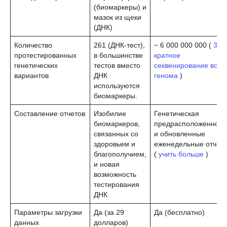
(биомаркеры) и
мазок из щеки
(ДНК)
Количество
261 (ДНК-тест),
~ 6 000 000 000 (
30-
протестированных
в большинстве
кратное
генетических
тестов вместо
секвенирование всег
вариантов
ДНК
генома
)
используются
биомаркеры.
Составление отчетов
Изобилие
Генетическая
биомаркеров,
предрасположенност
связанных со
и обновленные
здоровьем и
еженедельные отчет
благополучием,
(
учить больше
)
и новая
возможность
тестирования
ДНК
Параметры загрузки
Да (за 29
Да (бесплатно)
данных
долларов)