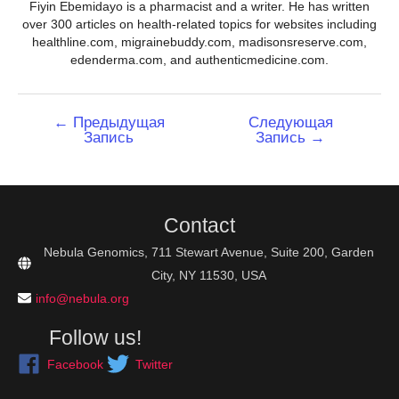
Fiyin Ebemidayo is a pharmacist and a writer. He has written
over 300 articles on health-related topics for websites including
healthline.com, migrainebuddy.com, madisonsreserve.com,
edenderma.com, and authenticmedicine.com.
Навигация
←
Предыдущая
Следующая
Запись
Запись
→
по
записям
Contact
Nebula Genomics, 711 Stewart Avenue, Suite 200, Garden
City, NY 11530, USA
info@nebula.org
Follow us!
Facebook
Twitter