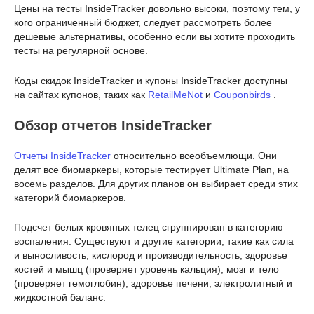
Цены на тесты InsideTracker довольно высоки, поэтому тем, у
кого ограниченный бюджет, следует рассмотреть более
дешевые альтернативы, особенно если вы хотите проходить
тесты на регулярной основе.
Коды скидок InsideTracker и купоны InsideTracker доступны
на сайтах купонов, таких как
RetailMeNot
и
Couponbirds
.
Обзор отчетов InsideTracker
Отчеты InsideTracker
относительно всеобъемлющи. Они
делят все биомаркеры, которые тестирует Ultimate Plan, на
восемь разделов. Для других планов он выбирает среди этих
категорий биомаркеров.
Подсчет белых кровяных телец сгруппирован в категорию
воспаления. Существуют и другие категории, такие как сила
и выносливость, кислород и производительность, здоровье
костей и мышц (проверяет уровень кальция), мозг и тело
(проверяет гемоглобин), здоровье печени, электролитный и
жидкостной баланс.