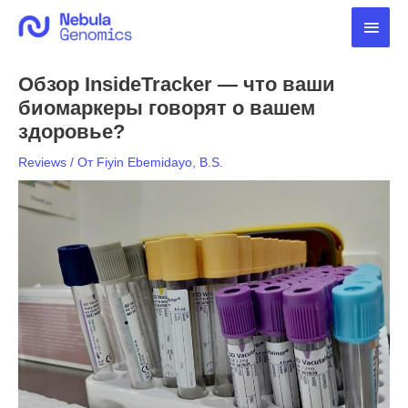
Перейти
Глав
к
содержимому
мен
Обзор InsideTracker — что ваши
биомаркеры говорят о вашем
здоровье?
Reviews
/ От
Fiyin Ebemidayo, B.S.