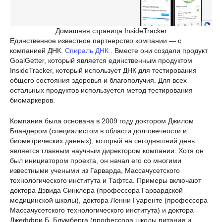
Домашняя страница InsideTracker
Единственное известное партнерство компании — с
компанией ДНК.
Спираль ДНК
. Вместе они создали продукт
GoalGetter, который является единственным продуктом
InsideTracker, который использует ДНК для тестирования
общего состояния здоровья и благополучия. Для всех
остальных продуктов используется метод тестирования
биомаркеров.
Компания была основана в 2009 году доктором Джилом
Бландером (специалистом в области долговечности и
биометрических данных), который на сегодняшний день
является главным научным директором компании. Хотя он
был инициатором проекта, он начал его со многими
известными учеными из Гарварда, Массачусетского
технологического института и Тафтса. Примеры включают
доктора Дэвида Синклера (профессора Гарвардской
медицинской школы), доктора Ленни Гуаренте (профессора
Массачусетского технологического института) и доктора
Джеффри Б. Блумберга (профессора школы питания и