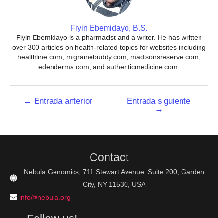
Fiyin Ebemidayo, B.S.
Fiyin Ebemidayo is a pharmacist and a writer. He has written
over 300 articles on health-related topics for websites including
healthline.com, migrainebuddy.com, madisonsreserve.com,
edenderma.com, and authenticmedicine.com.
Navegación
←
Entrada anterior
Entrada siguiente
→
de
entradas
Contact
Nebula Genomics, 711 Stewart Avenue, Suite 200, Garden
City, NY 11530, USA
info@nebula.org