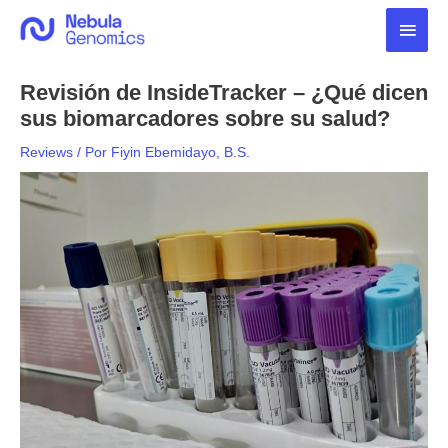
Ir
Men
al
contenido
princ
Revisión de InsideTracker – ¿Qué dicen
sus biomarcadores sobre su salud?
Reviews
/ Por
Fiyin Ebemidayo, B.S.