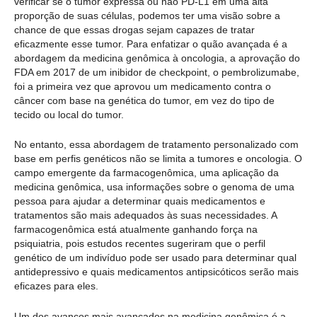
verificar se o tumor expressa ou não PD-L1 em uma alta
proporção de suas células, podemos ter uma visão sobre a
chance de que essas drogas sejam capazes de tratar
eficazmente esse tumor. Para enfatizar o quão avançada é a
abordagem da medicina genômica à oncologia, a aprovação do
FDA em 2017 de um inibidor de checkpoint, o pembrolizumabe,
foi a primeira vez que aprovou um medicamento contra o
câncer com base na genética do tumor, em vez do tipo de
tecido ou local do tumor.
No entanto, essa abordagem de tratamento personalizado com
base em perfis genéticos não se limita a tumores e oncologia. O
campo emergente da farmacogenômica, uma aplicação da
medicina genômica, usa informações sobre o genoma de uma
pessoa para ajudar a determinar quais medicamentos e
tratamentos são mais adequados às suas necessidades. A
farmacogenômica está atualmente ganhando força na
psiquiatria, pois estudos recentes sugeriram que o perfil
genético de um indivíduo pode ser usado para determinar qual
antidepressivo e quais medicamentos antipsicóticos serão mais
eficazes para eles.
Um dos avanços mais avançados na medicina genômica é a