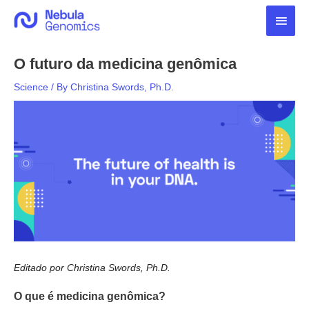
Skip
Main
to
content
Men
O futuro da medicina genômica
Science
/ By
Christina Swords, Ph.D.
Editado por Christina Swords, Ph.D.
O que é medicina genômica?