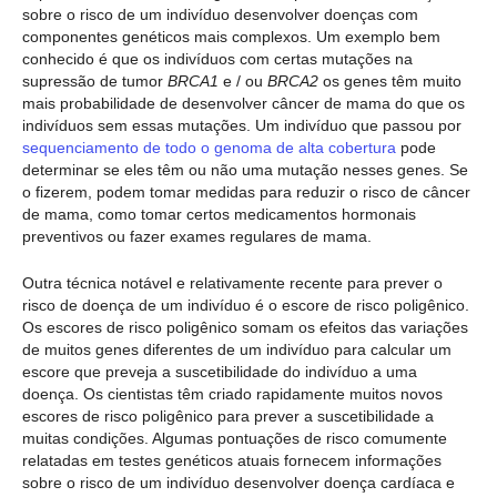
sobre o risco de um indivíduo desenvolver doenças com
componentes genéticos mais complexos. Um exemplo bem
conhecido é que os indivíduos com certas mutações na
supressão de tumor
BRCA1
e / ou
BRCA2
os genes têm muito
mais probabilidade de desenvolver câncer de mama do que os
indivíduos sem essas mutações. Um indivíduo que passou por
sequenciamento de todo o genoma de alta cobertura
pode
determinar se eles têm ou não uma mutação nesses genes. Se
o fizerem, podem tomar medidas para reduzir o risco de câncer
de mama, como tomar certos medicamentos hormonais
preventivos ou fazer exames regulares de mama.
Outra técnica notável e relativamente recente para prever o
risco de doença de um indivíduo é o escore de risco poligênico.
Os escores de risco poligênico somam os efeitos das variações
de muitos genes diferentes de um indivíduo para calcular um
escore que preveja a suscetibilidade do indivíduo a uma
doença. Os cientistas têm criado rapidamente muitos novos
escores de risco poligênico para prever a suscetibilidade a
muitas condições. Algumas pontuações de risco comumente
relatadas em testes genéticos atuais fornecem informações
sobre o risco de um indivíduo desenvolver doença cardíaca e