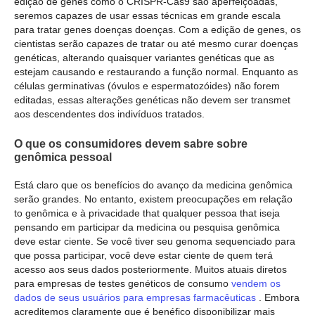
edição de genes como o CRISPR-Cas9 são aperfeiçoadas,
seremos capazes de usar essas técnicas em grande escala
para tratar genes doenças doenças. Com a edição de genes, os
cientistas serão capazes de tratar ou até mesmo curar doenças
genéticas, alterando quaisquer variantes genéticas que as
estejam causando e restaurando a função normal. Enquanto as
células germinativas (óvulos e espermatozóides) não forem
editadas, essas alterações genéticas não devem ser transmet
aos descendentes dos indivíduos tratados.
O que os consumidores devem sabre sobre
genômica pessoal
Está claro que os benefícios do avanço da medicina genômica
serão grandes. No entanto, existem preocupações em relação
to genômica e à privacidade that qualquer pessoa that iseja
pensando em participar da medicina ou pesquisa genômica
deve estar ciente. Se você tiver seu genoma sequenciado para
que possa participar, você deve estar ciente de quem terá
acesso aos seus dados posteriormente. Muitos atuais diretos
para empresas de testes genéticos de consumo
vendem os
dados de seus usuários para empresas farmacêuticas
. Embora
acreditemos claramente que é benéfico disponibilizar mais