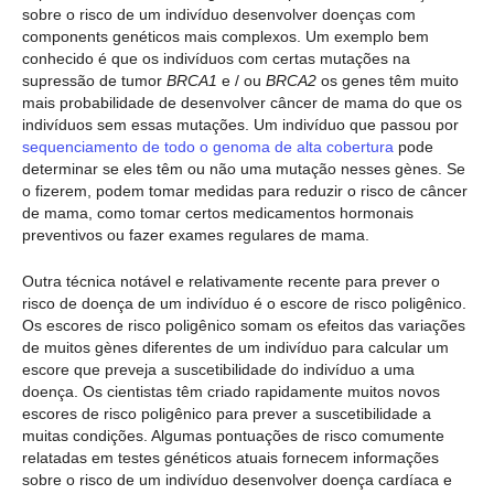
sobre o risco de um indivíduo desenvolver doenças com
components genéticos mais complexos. Um exemplo bem
conhecido é que os indivíduos com certas mutações na
supressão de tumor
BRCA1
e / ou
BRCA2
os genes têm muito
mais probabilidade de desenvolver câncer de mama do que os
indivíduos sem essas mutações. Um indivíduo que passou por
sequenciamento de todo o genoma de alta cobertura
pode
determinar se eles têm ou não uma mutação nesses gènes. Se
o fizerem, podem tomar medidas para reduzir o risco de câncer
de mama, como tomar certos medicamentos hormonais
preventivos ou fazer exames regulares de mama.
Outra técnica notável e relativamente recente para prever o
risco de doença de um indivíduo é o escore de risco poligênico.
Os escores de risco poligênico somam os efeitos das variações
de muitos gènes diferentes de um indivíduo para calcular um
escore que preveja a suscetibilidade do indivíduo a uma
doença. Os cientistas têm criado rapidamente muitos novos
escores de risco poligênico para prever a suscetibilidade a
muitas condições. Algumas pontuações de risco comumente
relatadas em testes généticos atuais fornecem informações
sobre o risco de um indivíduo desenvolver doença cardíaca e