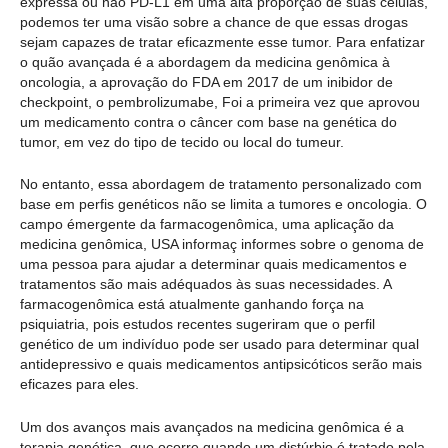
expressa ou não PD-L1 em uma alta proporção de suas células,
podemos ter uma visão sobre a chance de que essas drogas
sejam capazes de tratar eficazmente esse tumor. Para enfatizar
o quão avançada é a abordagem da medicina genômica à
oncologia, a aprovação do FDA em 2017 de um inibidor de
checkpoint, o pembrolizumabe, Foi a primeira vez que aprovou
um medicamento contra o câncer com base na genética do
tumor, em vez do tipo de tecido ou local do tumeur.
No entanto, essa abordagem de tratamento personalizado com
base em perfis genéticos não se limita a tumores e oncologia. O
campo émergente da farmacogenômica, uma aplicação da
medicina genômica, USA informaç informes sobre o genoma de
uma pessoa para ajudar a determinar quais medicamentos e
tratamentos são mais adéquados às suas necessidades. A
farmacogenômica está atualmente ganhando força na
psiquiatria, pois estudos recentes sugeriram que o perfil
genético de um indivíduo pode ser usado para determinar qual
antidepressivo e quais medicamentos antipsicóticos serão mais
eficazes para eles.
Um dos avanços mais avançados na medicina genômica é a
terapia genética, que ocorre quando um distúrbio é tratado pela