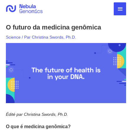
Aller
Men
au
contenu
princ
O futuro da medicina genômica
Science
/ Par
Christina Swords, Ph.D.
Édité par Christina Swords, Ph.D.
O que é medicina genômica?