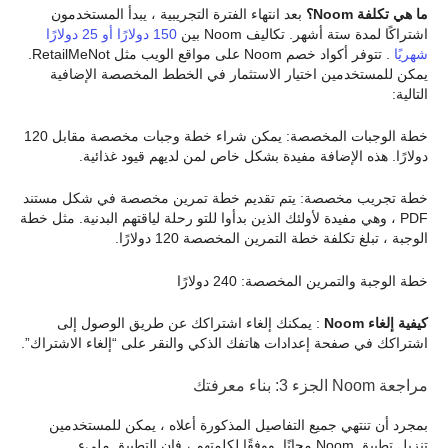
ما هي تكلفة Noom؟
بعد انتهاء الفترة التجريبية ، يبدأ المستخدمون
اشتراكًا لمدة ستة أشهر. تكاليف Noom بين
150 دولارًا أو 25 دولارًا
شهريًا
. تتوفر أكواد خصم Noom على مواقع الويب مثل RetailMeNot.
يمكن للمستخدمين اختيار الاستثمار في الخطط المخصصة الإضافية
التالية:
خطة الوجبات المخصصة: يمكن شراء خطة وجبات مخصصة مقابل 120
دولارًا. هذه الإضافة مفيدة بشكل خاص لمن لديهم قيود غذائية.
خطة تجريب مخصصة: يتم تقديم خطة تمرين مخصصة في شكل مستند
PDF ، وهي مفيدة لأولئك الذين بدأوا للتو رحلة لياقتهم البدنية. مثل خطة
الوجبة ، تبلغ تكلفة خطة التمرين المخصصة 120 دولارًا.
خطة الوجبة والتمرين المخصصة: 240 دولارًا
كيفية إلغاء Noom
: يمكنك إلغاء اشتراكك عن طريق الوصول إلى
اشتراكك في صفحة إعدادات هاتفك الذكي والنقر على “إلغاء الاشتراك”.
مراجعة Noom الجزء 3: بناء معرفتك
بمجرد أن تنتهي جميع التفاصيل المذكورة أعلاه ، يمكن للمستخدمين
تنزيل تطبيق Noom مجانًا. ووفقًا لكلمتهم ، فإن التطبيق مليء