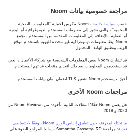
مراجعة خصوصية بيانات Noom
حسب
سياسة خاصة
، Noom مكرس لحماية “المعلومات الصحية
المحمية” ، والتي تشير إلى معلومات المستخدم الديموغرافية أو البدنية
أو العقلية. بالإضافة إلى المعلومات المقدمة من المستخدم ، تجمع
Noom أيضًا معلومات ديموغرافية غير محددة للهوية باستخدام موقع
الويب وتطبيق الهاتف المحمول.
قد تشارك Noom بعض المعلومات الشخصية مع شركاء الأعمال ، الذين
قد يستخدمون المعلومات بعد ذلك لتقديم منتجات قد تهم المستخدم.
أخيرًا ، يستخدم Noom تشفير TLS لضمان أمان بيانات المستخدم.
مراجعات Noom الأخرى
هل يعمل Noom حقًا؟ المقالات التالية مأخوذة من Noom Reviews من
2020 و 2019.
ما تحتاج لمعرفته حول تطبيق إنقاص الوزن Noom ، وفقًا لاختصاصي
تغذية:
مراجعة Samantha Cassetty، RD. يسلط المراجع الضوء على