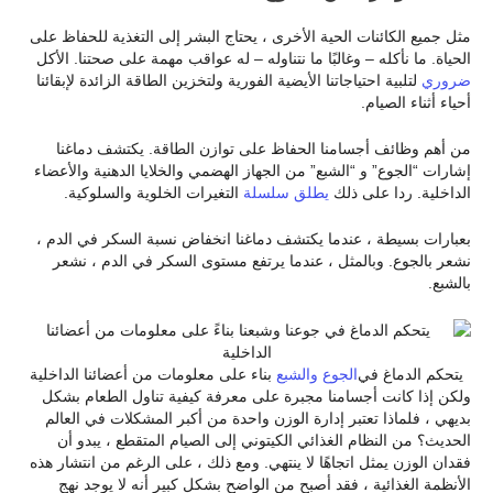
مثل جميع الكائنات الحية الأخرى ، يحتاج البشر إلى التغذية للحفاظ على
الحياة. ما نأكله – وغالبًا ما نتناوله – له عواقب مهمة على صحتنا. الأكل
ضروري
لتلبية احتياجاتنا الأيضية الفورية ولتخزين الطاقة الزائدة لإبقائنا
أحياء أثناء الصيام.
من أهم وظائف أجسامنا الحفاظ على توازن الطاقة. يكتشف دماغنا
إشارات “الجوع” و “الشبع” من الجهاز الهضمي والخلايا الدهنية والأعضاء
الداخلية. ردا على ذلك
يطلق سلسلة
التغيرات الخلوية والسلوكية.
بعبارات بسيطة ، عندما يكتشف دماغنا انخفاض نسبة السكر في الدم ،
نشعر بالجوع. وبالمثل ، عندما يرتفع مستوى السكر في الدم ، نشعر
بالشبع.
يتحكم الدماغ في
الجوع والشبع
بناء على معلومات من أعضائنا الداخلية
ولكن إذا كانت أجسامنا مجبرة على معرفة كيفية تناول الطعام بشكل
بديهي ، فلماذا تعتبر إدارة الوزن واحدة من أكبر المشكلات في العالم
الحديث؟ من النظام الغذائي الكيتوني إلى الصيام المتقطع ، يبدو أن
فقدان الوزن يمثل اتجاهًا لا ينتهي. ومع ذلك ، على الرغم من انتشار هذه
الأنظمة الغذائية ، فقد أصبح من الواضح بشكل كبير أنه لا يوجد نهج