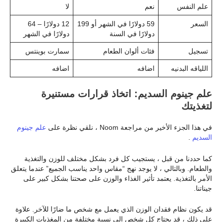
علم النفس
نعم
لا
السعر
59 دولارًا في الشهر أو 199
12 دولارًا – 64
دولارًا في السنة
دولارًا في الشهر
تسجيل
فئات ألوان الطعام
سمارت بوينتس
اللياقه البدنيه
اضافه
اضافه
علم جينوم السديم: اتخاذ قرارات مستنيرة
لتغذيتك
في هذا الجزء الأخير من مراجعة Noom ، نلقي نظرة على
علم جينوم
السديم
.
كما حددنا من قبل ، يستجيب كل فرد بشكل مختلف للوزن والتغذية
والطعام. وبالتالي ، لا يوجد نهج “مقاس واحد يناسب الجميع” عندما يتعلق
الأمر بالتغذية. يعتمد تأثير الغذاء والوزن على صحتنا بشكل كبير على
جيناتنا.
قد يكون نظام فقدان الوزن الذي يعمل مع شخص ما ضارًا للآخر. علاوة
على ذلك ، قد يحتاج كل شخص إلى نسبة مختلفة من المغذيات الكبيرة