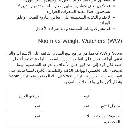
التطبيق غير مفيد لأولئك الذين لا يريدون إنقاص الوزن
قد تكون بعض جوانب التطبيق ضارة للمستخدمين الذين لا
يستجيبون جيدًا لتقييد السعرات الحرارية
لا تقدم التغذية الشخصية على أساس التاريخ الصحي وعلم
الوراثة.
قد تشارك بيانات المستخدم مع شركاء الأعمال.
Noom vs Weight Watchers (WW)
Noom و WW كلاهما من برامج تتبع الطعام القائمة على الاشتراك والتي
تدعي أنها تساعدك على إنقاص الوزن والشعور بالراحة. تعتمد أفضل
خطة لكل فرد إلى حد كبير على الأهداف والدوافع الشخصية. بينما
تستخدم كلتا الخطتين الهواتف الذكية والتقنيات الأخرى لمساعدتك على
تتبع السعرات الحرارية ، تركز WW على بناء المجتمع بينما تركز Noom
بشكل أكبر على بناء العادات الفردية.
نوم
مراقبو الوزن
يشمل التتبع
نعم
نعم
مجموعات الدعم
لا
نعم
المجتمعية