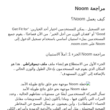
مراجعة Noom
كيف يعمل Noom؟
عند التسجيل ، يمكن للمستخدمين اختيار أحد الخيارين: “Get Fit for
Good” أو “فقدان الوزن من أجل الخير”. من الآن فصاعدًا ، يقوم جميع
المستخدمين بملء استبيان أساسي باستخدام تسجيل الدخول إلى
Noom على noom.com.
مراجعة Noom الجزء 1: املأ الاستبيان
الجزء الأول من الاستطلاع هو إنشاء ملف
ملف ديموقراطي
. هذا هو
المكان الذي يقوم فيه المستخدمون بإدخال الطول والوزن الحالي ،
بالإضافة إلى “الوزن المستهدف”.
خطة Noom موجهة نحو خلق نتائج طويلة الأمد
تسأل الشركة المستخدمين أيضًا عن مستويات نشاطهم الحالية ، وعدد
المرات التي يأكلون فيها ، وماذا يأكلون (مثل: السندويشات مقابل
الحساء / السلطات) ، وأين يعيشون. ثم يسأل المسح عن المخاطر
الصحية المحتملة ، مثل أمراض القلب والأوعية الدموية وأمراض الكلى