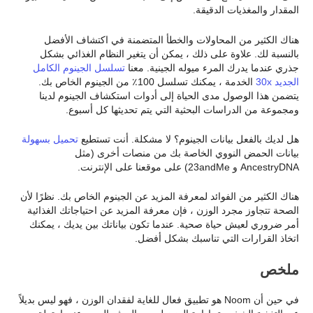
المقدار والمغذيات الدقيقة.
هناك الكثير من المحاولات والخطأ المتضمنة في اكتشاف الأفضل
بالنسبة لك. علاوة على ذلك ، يمكن أن يتغير النظام الغذائي بشكل
جذري عندما يدرك المرء ميوله الجينية. معنا
تسلسل الجينوم الكامل
الجديد 30x
الخدمة ، يمكنك تسلسل 100٪ من الجينوم الخاص بك.
يتضمن هذا الوصول مدى الحياة إلى أدوات استكشاف الجينوم لدينا
ومجموعة من الدراسات البحثية التي يتم تحديثها كل أسبوع.
هل لديك بالفعل بيانات الجينوم؟ لا مشكلة. أنت تستطيع
تحميل بسهولة
بيانات الحمض النووي الخاصة بك من منصات أخرى (مثل
AncestryDNA و 23andMe) على موقعنا على الإنترنت.
هناك الكثير من الفوائد لمعرفة المزيد عن الجينوم الخاص بك. نظرًا لأن
الصحة تتجاوز مجرد الوزن ، فإن معرفة المزيد عن احتياجاتك الغذائية
أمر ضروري لعيش حياة صحية. عندما تكون بياناتك بين يديك ، يمكنك
اتخاذ القرارات التي تناسبك بشكل أفضل.
ملخص
في حين أن Noom هو تطبيق فعال للغاية لفقدان الوزن ، فهو ليس بديلاً