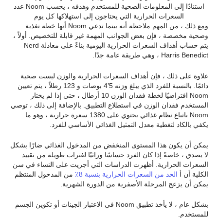
استنادًا إلى المعلومات الصحية للمستخدم وهدفه ، يحسب Noom عدد
السعرات الحرارية التي يحتاجون إلى استهلاكها كل يوم
ومع ذلك ، من المهم ملاحظة أنه بينما تدعي Noom أنها خطة تغذية
وصحية مخصصة ، فإن بعض الجوانب المهمة غير قابلة للتخصيص. أولاً ،
يتم حساب أهداف السعرات الحرارية اليومية بناءً على معادلة Nerd
Harris Benedict ، وهي طريقة عامة جدًا.
علاوة على ذلك ، فإن أهداف السعرات الحرارية والوزن ليست صحية
دائمًا. بالنسبة للفرد الذي يبلغ وزنه 5’4 بوصات و 123 رطلاً ، يتم تعيين
Noom افتراضيًا لخطة فقدان الوزن 10 أرطال ، حتى إذا لم يختار
المستخدم فقدان الوزن في استطلاع التطبيق. بالإضافة إلى ذلك ، توصي
Noom باتباع نظام غذائي يحتوي على 1380 سعرة حرارية ، وهو ما
يكفي بالكاد لتغطية معدل التمثيل الغذائي الأساسي للفرد.
يمكن أن يكون هذا المستوى المنخفض من المدخول الغذائي ضارًا بشكل
لا يصدق ، خاصةً إذا كان الفرد حساسًا وراثيًا لفترات طويلة من تقييد
السعرات الحرارية. أظهرت الدراسات التي أجريت على النساء في سن
الكلية أن أ
الحد من السعرات الحرارية بنسبة 8٪
من المدخول المنتظم
يمكن أن يزعج المرحلة الأصفرية من الدورة الشهرية.
بشكل عام ، لا يأخذ تطبيق Noom في الاعتبار الجينات أو تكوين الجسم
للمستخدم.