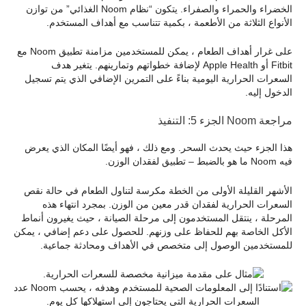
الخضراء والحمراء والصفراء. يتكون “نظام Noom الغذائي” من توازن
الأنواع الثلاثة من الأطعمة ، بكمية تتناسب مع أهداف المستخدم.
على غرار أهداف الطعام ، يمكن للمستخدمين مزامنة تطبيق Noom مع
Fitbit أو Apple Health لإضافة خطواتهم وتمارينهم. يتغير هدف
السعرات الحرارية اليومية بناءً على التمرين الإضافي الذي يتم تسجيل
الدخول إليه.
مراجعة Noom الجزء 5: التنفيذ
هذا الجزء حيث يحدث السحر. ومع ذلك ، فهو أيضًا المكان الذي يعرض
فيه Noom ما هو بالضبط – تطبيق لفقدان الوزن.
الأشهر القليلة الأولى من الخطة مكرسة لتناول الطعام في حالة نقص
السعرات الحرارية لفقدان قدر معين من الوزن. بمجرد انتهاء هذه
المرحلة ، ينتقل المستخدمون إلى مرحلة الصيانة ، حيث يغيرون أنماط
الأكل الخاصة بهم للحفاظ على وزنهم. للحصول على دعم إضافي ، يمكن
للمستخدمين الوصول إلى متخصص في الأهداف ومحادثة جماعية.