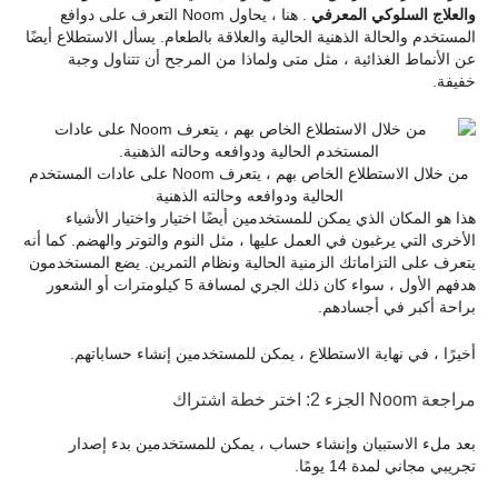
والعلاج السلوكي المعرفي
. هنا ، يحاول Noom التعرف على دوافع
المستخدم والحالة الذهنية الحالية والعلاقة بالطعام. يسأل الاستطلاع أيضًا
عن الأنماط الغذائية ، مثل متى ولماذا من المرجح أن تتناول وجبة
خفيفة.
من خلال الاستطلاع الخاص بهم ، يتعرف Noom على عادات المستخدم
الحالية ودوافعه وحالته الذهنية
هذا هو المكان الذي يمكن للمستخدمين أيضًا اختيار واختيار الأشياء
الأخرى التي يرغبون في العمل عليها ، مثل النوم والتوتر والهضم. كما أنه
يتعرف على التزاماتك الزمنية الحالية ونظام التمرين. يضع المستخدمون
هدفهم الأول ، سواء كان ذلك الجري لمسافة 5 كيلومترات أو الشعور
براحة أكبر في أجسادهم.
أخيرًا ، في نهاية الاستطلاع ، يمكن للمستخدمين إنشاء حساباتهم.
مراجعة Noom الجزء 2: اختر خطة اشتراك
بعد ملء الاستبيان وإنشاء حساب ، يمكن للمستخدمين بدء إصدار
تجريبي مجاني لمدة 14 يومًا.