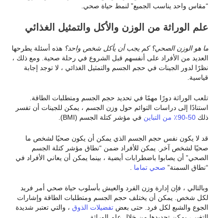
“مقاس واحد يناسب الجميع” لنمط حياة صحي.
علم الوراثة من الوزن والأكل والتمثيل الغذائي
ما هو الوزن الصحي؟ كم يجب أن يأكل شخص واحد؟
هذه أسئلة يطرحها
العديد من الأفراد على أنفسهم قبل الشروع في رحلة صحية. ومع ذلك ،
نظرًا لدور الجينات في حجم الجسم والتمثيل الغذائي ، لا توجد إجابة
قياسية.
تلعب الوراثة دورًا مهمًا في تحديد حجم الجسم ومتطلبات الطاقة.
استنادًا إلى دراسات التوائم حول وزن الجسم ، يمكن للجينات أن تفسر
ذلك
50-90٪ من التباين
في مؤشر كتلة الجسم (BMI).
قد لا يكون نفس حجم الجسم الذي يمكن أن يكون صحيًا لشخص ما
صحيًا لشخص آخر. يمكن للأفراد ضمن “نطاق مؤشر كتلة الجسم
الصحي” أن يصابوا باضطرابات أيضية ، بينما يمكن أن يعاني الأفراد في
“نطاق السمنة”
صحي تماما
.
وبالتالي ، فإن إدارة وزن الفرد والعيش بأسلوب حياة صحي أمر فريد
لكل شخص. يمكن أن يختلف حجم الجسم ومتطلبات الطاقة وإشارات
الجوع والشبع لكل فرد. حتى بعض
تفضيلات الذوق
، والتي تعتبر شديدة
التغير ، يمكن تحديدها من خلال علم الوراثة.