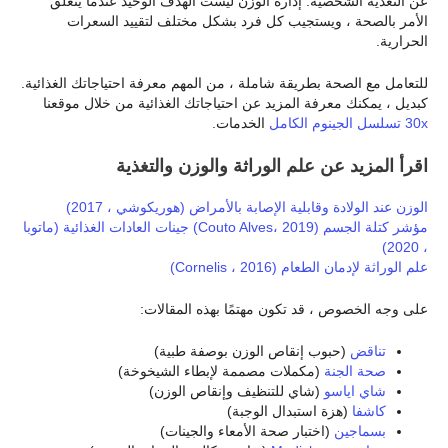
عن التغذية الشخصية. إدارة الوزن ليست الهدف الوحيد عندما يتعلق
الأمر بالصحة ، ويستجيب كل فرد بشكل مختلف لتقييد السعرات
الحرارية.
للتعامل مع الصحة بطريقة شاملة ، من المهم معرفة احتياجاتك الغذائية.
كبديل ، يمكنك معرفة المزيد عن احتياجاتك الغذائية من خلال موقعنا
30x تسلسل الجينوم الكامل
الخدمات.
اقرأ المزيد عن علم الوراثة والوزن والتغذية
الوزن عند الولادة وقابلية الإصابة بالأمراض (هوريكوشي ، 2017)
مؤشر كتلة الجسم (Couto Alves، 2019)
جينات العادات الغذائية (ماتوبا
، 2020)
علم الوراثة لإدمان الطعام (Cornelis ، 2016)
على وجه الخصوص ، قد تكون مهتمًا بهذه المقالات:
تناقض
(حبوب إنقاص الوزن بوصفة طبية)
صحة الجنة
(مكملات مصممة لإبطاء الشيخوخة)
شاي اياسو
(شاي للتنظيف وإنقاص الوزن)
كاشفا
(هزة استبدال الوجبة)
بسماجين
(اختبار صحة الأمعاء والجينات)