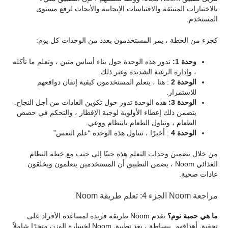
بالاختبارات المنبثقة والاقتباسات الإيجابية والأبحاث لرفع مستوى
المستخدم.
كجزء من الخطة ، يمر المستخدمون بعدد من الوحدات كل يوم:
وحدة 1:
تدور هذه الوحدة حول بناء أساس متين ، وتعلم ما تأكله
، وإدارة الرغبة الشديدة وغير ذلك.
الوحدة 2
: هنا ، يتعلم المستخدمون كيفية إتقان دوافعهم
للاستمرار.
الوحدة 3:
هذه الوحدة تدور حول تكوين العادات من أجل النجاح.
يتضمن ذلك إعطاء الأولوية لوجبة الإفطار ، والتحكم في حصص
الطعام ، وتناول الطعام بانتظام ووعي.
الوحدة 4
: أخيرًا ، تتناول هذه الوحدة “علم النفس”
من خلال تضمين وحدات التعلم هذه جنبًا إلى جنب مع خطة النظام
الغذائي Noom ، يضمن التطبيق أن المستخدمين يتعلمون ويخلقون
عادات صحية.
مراجعة Noom الجزء 4: تعلم طريقة Noom
ما هي حمية نوم؟
تقدم Noom طريقة فريدة لمساعدة الأفراد على
تحقيق أهدافهم. ببساطة ، يعد تطبيق Noom لخسارة الوزن متجرًا شاملاً