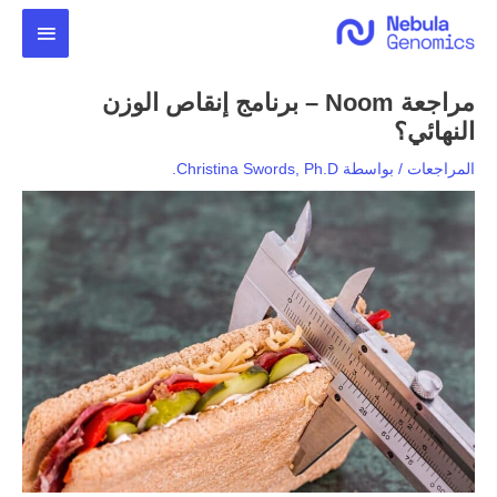
خطي
القائمة
لى
لمحتوى
الرئيس
مراجعة Noom – برنامج إنقاص الوزن
النهائي؟
المراجعات
/ بواسطة
Christina Swords, Ph.D.