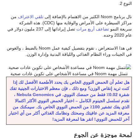
النوع 2.
نال برنامج Noom الكثير من الاهتمام بالإضافة إلى
تلقي الاعتراف
من
مراكز السيطرة على الأمراض والوقاية منها (CDC). هذه الشركة
سريعة النمو
تضاعف أربع مرات
تصل إيراداتها إلى 237 مليون دولار في
عام 2020 وحده.
في هذا الاستعراض ، نقوم بتفصيل كيفية عمل Noom بالضبط ، والغوص
في الجينات وراء النظام الغذائي واللياقة البدنية وإدارة الوزن.
تتمثل مهمة Noom في مساعدة الأشخاص على تكوين عادات صحية
هل تعلم أن الحمض النووي الخاص بك يحدد الأطعمة الأفضل لك إذا
كنت تريد إنقاص الوزن؟ ومع ذلك ، فإن معظم الاختبارات الجينية تفك
شفرة 0.02٪ فقط من حمضك النووي. في Nebula Genomics ،
نقدم تسلسل الجينوم الكامل – اختبار الحمض النووي الأكثر اكتمالا
الذي يفك تشفير 100٪ من الحمض النووي الخاص بك. سيمكنك من
معرفة المزيد عن عافيتك وصحتك ونظامك الغذائي أكثر من أي اختبار
آخر للحمض النووي! انقر هنا لمعرفة المزيد!
لمحة موجزة عن الجوع