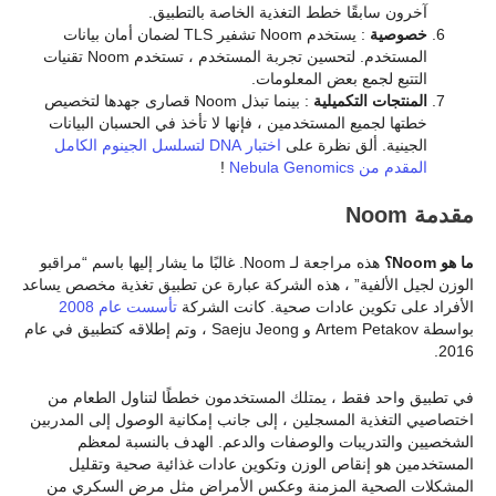
آخرون سابقًا خطط التغذية الخاصة بالتطبيق.
خصوصية
: يستخدم Noom تشفير TLS لضمان أمان بيانات
المستخدم. لتحسين تجربة المستخدم ، تستخدم Noom تقنيات
التتبع لجمع بعض المعلومات.
المنتجات التكميلية
: بينما تبذل Noom قصارى جهدها لتخصيص
خطتها لجميع المستخدمين ، فإنها لا تأخذ في الحسبان البيانات
الجينية. ألق نظرة على
اختبار DNA لتسلسل الجينوم الكامل
المقدم من Nebula Genomics
!
مقدمة Noom
ما هو Noom؟
هذه مراجعة لـ Noom. غالبًا ما يشار إليها باسم “مراقبو
الوزن لجيل الألفية” ، هذه الشركة عبارة عن تطبيق تغذية مخصص يساعد
الأفراد على تكوين عادات صحية. كانت الشركة
تأسست عام 2008
بواسطة Artem Petakov و Saeju Jeong ، وتم إطلاقه كتطبيق في عام
2016.
في تطبيق واحد فقط ، يمتلك المستخدمون خططًا لتناول الطعام من
اختصاصيي التغذية المسجلين ، إلى جانب إمكانية الوصول إلى المدربين
الشخصيين والتدريبات والوصفات والدعم. الهدف بالنسبة لمعظم
المستخدمين هو إنقاص الوزن وتكوين عادات غذائية صحية وتقليل
المشكلات الصحية المزمنة وعكس الأمراض مثل مرض السكري من