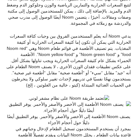
لتتبع السعرات الحرارية والتمارين الرياضية والوزن وجلوكوز الدم وضغط
الدم والمزيد. بالإضافة إلى ذلك ، يمكن للمستخدمين الوصول إلى مكتبة
وصفات ومقالات. أخيرًا ، يتضمن Noom أيضًا الوصول إلى مدرب صحي
والدردشة مع زملائه في المجموعة.
يدعي Noom أنه يعلم المستخدمين الفروق بين وجبات كثافة السعرات
الحرارية التي يمكن أن تكون إما كثيفة السعرات الحرارية أو كثيفة
المغذيات. يتم تصنيف الأطعمة في قوائم طعام Noom وهي “Noom red
food” و “Noom green food” و “Noom yellow food”. الأطعمة
الحمراء بشكل عام كثيفة السعرات الحرارية ويجب تناولها بشكل أقل.
على عكس تطبيقات فقدان الوزن الأخرى ، لا يصنف Noom الطعام على
أنه “جيد” مقابل “سيء” أو “أطعمة صحية” مقابل “أطعمة غير صحية”.
يستخدمون نهجًا نفسيًا في تدريبهم لإحداث تغيير سلوكي ولا ينخرطون
في الحميات الغذائية المبتذلة (كيتو ، خالية من الغلوتين ، إلخ)
يصنف Noom الأطعمة إلى الأخضر والأصفر والأحمر. يوفر التطبيق أيضًا
دليلًا حول أحجام الأجزاء
بمجرد أن يستخدم المستخدمون تسجيل الطعام لإدخال وجباتهم في
قاعدة بيانات الطعام ، يحلل Noom البيانات ويقدم تفصيلاً للأطعمة