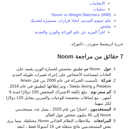
الايجابيات
سلبيات
Noom vs Weight Watchers (WW)
علم جينوم السديم: اتخاذ قرارات مستنيرة لتغذيتك
ملخص
اقرأ المزيد عن علم الوراثة والوزن والتغذية
حرره كريستينا سوردز ، دكتوراه.
7 حقائق من مراجعة Noom
حول
: Noom هو تطبيق مخصص لخسارة الوزن يعتمد على
العادات لمساعدة الأشخاص على إجراء تغييرات طويلة المدى.
شركة
: تأسست الشركة في عام 2008 من قبل Artem
Petakov و Saeju Jeong ، وتم إطلاقها كتطبيق في عام 2016.
كم سعر نوم
: تبلغ تكلفة الاشتراك المخفض 150 دولارًا لمدة 6
أشهر ، مع إضافات مخصصة للوجبات والتمرين مقابل 120 دولارًا
لكل منهما.
المستخدمون
: اعتبارًا من عام 2020 ، يصل عدد مستخدمي
Noom إلى 45 مليون شخص حول العالم
المراجعات
: ملاحظات النظام الغذائي Noom مختلطة. بينما يرى
بعض المستخدمين نتائج مذهلة في 16 أسبوعًا فقط ، انتقد