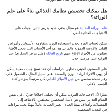
هل يمكنك تخصيص نظامك الغذائي بناءً على علم
الوراثة؟
علم الوراثة الغذائية
هو مجال بحثي جديد يدرس تأثير الجينات على
الاحتياجات الغذائية للفرد.
يمكن لجينات الفرد تحديد استعداده للوزن ومقاومة الأنسولين وأمراض
القلب والأوعية الدموية والمزيد. هذا هو أحد الأسباب التي تجعل الأطباء
يطلبون من الأفراد الإبلاغ عنهم
تاريخ العائلة
(مثل مرض السكري) عند
التوقيع على مرضى جدد.
على المستوى الجيني ، تظهر الدراسات أن عدد نسخ جينات معينة يمكن
أن يهيئ الأفراد لزيادة الوزن والسمنة. على سبيل المثال ، الحصول على
رقم نسخة مخفض من
جين الأميلاز اللعابي
كان مرتبطًا بمؤشر كتلة
الجسم الأعلى.
نظرًا لأن الاحتياجات الفردية يمكن أن تختلف اختلافًا جذريًا ، فإن نفس
النظام الغذائي ليس هو الأمثل لشخصين مختلفين. بالإضافة إلى
التفضيلات وأهداف نمط الحياة ، تعتبر الجينات عاملاً مهمًا يجب مراعاته
في التغذية الشخصية.