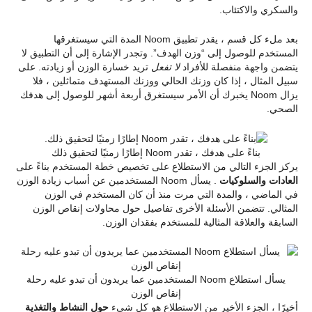
والسكري والاكتئاب.
بعد ملء كل قسم ، يقدر تطبيق Noom المدة التي سيستغرقها
المستخدم للوصول إلى “وزن الهدف”. وتجدر الإشارة إلى أن التطبيق لا
يتضمن واجهة منفصلة للأفراد
لا تفعل
تريد خسارة الوزن أو زيادته. على
سبيل المثال ، إذا كان وزنك الحالي ووزنك المستهدف متماثلين ، فلا
يزال Noom يخبرك أن الأمر سيستغرق أربعة أشهر للوصول إلى هدفك
الصحي.
بناءً على هدفك ، تقدر Noom إطارًا زمنيًا لتحقيق ذلك
يركز الجزء التالي من الاستطلاع على تخصيص خطة المستخدم بناءً على
العادات والسلوكيات
. يسأل Noom المستخدمين عن أسباب زيادة الوزن
في الماضي ، والمدة التي مرت منذ أن كان المستخدم في الوزن
المثالي. تتضمن الأسئلة الأخرى تفاصيل حول محاولات إنقاص الوزن
السابقة والعلاقة المثالية للمستخدم بفقدان الوزن.
يسأل استطلاع Noom المستخدمين عما يريدون أن تبدو عليه رحلة
إنقاص الوزن
أخيرًا ، الجزء الأخير من الاستطلاع هو كل شيء
حول النشاط والتغذية