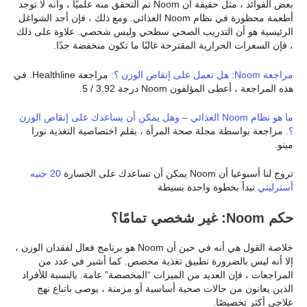
بعض الفوائد ، مثل حقيقة أن Noom تم التحقق منه علميًا ، وأنه لا توجد
أطعمة محظورة في نظام Noom الغذائي. ومع ذلك ، فإن أحد الشواغل
الرئيسية هو أن التدريب الصحي سطحي وليس شخصي. علاوة على ذلك
، فإن السعرات الحرارية المقترحة غالبًا ما تكون منخفضة جدًا.
مراجعة Noom: هل تعمل على إنقاص الوزن ؟:
مراجعة Healthline. في
هذه المراجعة ، أعطى المؤلفون Noom درجة 3.92 / 5.
ما هو نظام Noom الغذائي – وهل يمكن أن يساعدك على إنقاص الوزن
؟.
مراجعة بواسطة مجلة صحة المرأة ، بقلم اختصاصية التغذية نورا
مينو.
تروج لنا أسبوعيا أن Noom يمكن أن تساعدك على الخسارة
20 جنيه
أسترليني
تبدأ بخطوة واحدة بسيطة
حكم Noom: غير شخصي تمامًا؟
خلاصة القول هي أنه في حين أن Noom هو برنامج فعال لفقدان الوزن ،
إلا أنه ليس بالضرورة تطبيق تغذية مخصص. كما أشير في عدد من
المراجعات ، فإن العديد من الميزات “المخصصة” عامة. بالنسبة للأفراد
الذين يعانون من حالات صحية أساسية أو مزمنة ، يوصى باتباع نهج
علاجي أكثر تخصيصًا.