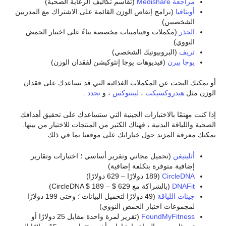
مراجعة Medishare
(تقاسم تكاليف الرعاية الصحية)
أوبتافيا
(برامج إنقاص الوزن القائمة على الاشتراك مع المدربين
الشخصيين)
الجذر
(مكملات وفيتامينات مخصصة بناءً على اختبار الحمض
النووي)
ثريف
(البروبيوتيك الشخصي)
يوجا بيرن
(فيديوهات يوجا إنثوكيشن لفقدان الوزن)
أو يمكنك البحث عن المكملات الغذائية التي قد تساعدك على فقدان
الوزن مثل
هيدروكسيكت
،
ليبتتوكس
، و
تجدد
.
إذا كنت مهتمًا بالاختبارات الجينية التي ستساعدك على تحقيق أهدافك
الصحية واللياقة البدنية ، فهناك الكثير من المنتجات للاختيار من بينها.
يمكنك معرفة المزيد حول خياراتك على موقعنا بما في ذلك:
أثليتيغن
(تحميل مجاني وتقرير أساسي ؛ اختبارات وتقارير
إضافية متوفرة بتكلفة إضافية)
CircleDNA
(189 دولارًا – 629 دولارًا)
DNAFit
(بالشراكة مع CircleDNA $ 189 – $ 629)
جينات اللياقة
(49 دولارًا لتحميل البيانات ؛ وحتى 199 دولارًا
لمجموعات اختبار الحمض النووي)
FoundMyFitness
(تقرير لمرة واحدة مقابل 25 دولارًا أو