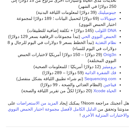
تحديثات مدى الحياة وامتيازات أخرى تتراوح من 15 دولارًا إلى
250 دولارًا في الشهر)
جينوميلينك
(39 دولارًا لمعلومات اللياقة البدنية)
جينوبالات
(69 دولارًا لتحميل البيانات ؛ 189 دولارًا لمجموعة
اختبار الحمض النووي)
DNA اللولب
(145 دولارًا + تكلفة إضافية للتطبيقات)
الحمض النووي الحي
(تبدأ مجموعات الرفاهية بسعر 129 دولارًا)
نظام التغذية
(تبدأ الخطط بسعر 9 دولارات في اليوم للرجال و 8
دولارات في اليوم للنساء)
Orig3n
(29 دولارًا – 150 دولارًا أمريكيًا لاختبارات الحمض
النووي المختلفة)
بروميثيز
(12 دولارًا أمريكيًا ؛ للمعلومات الصحية)
فك الشفرة الذاتية
(59 دولارًا – 289 دولارًا)
Sequencing.com
(تم شراء تطبيق اللياقة بشكل منفصل)
فيتاجين
(النظام الغذائي والصحة ، 99 دولارًا)
الحياة Xcode
(20 دولارًا لكلٍّ من تقرير اللياقة والصحة)
هل أعجبتك مراجعة Noom؟ يمكنك إيجاد
المزيد من الاستعراضات
على
مدونتنا وتحقق من
الدليل الكامل لأفضل مجموعة اختبار الحمض النووي
والاختبارات المنزلية الأخرى
!