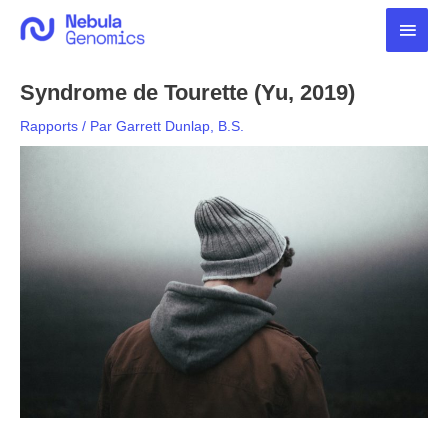
Aller
Men
au
contenu
princ
Syndrome de Tourette (Yu, 2019)
Rapports
/ Par
Garrett Dunlap, B.S.