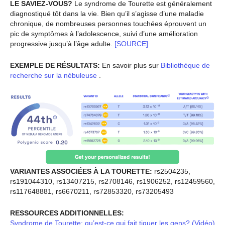
LE SAVIEZ-VOUS?
Le syndrome de Tourette est généralement
diagnostiqué tôt dans la vie. Bien qu’il s’agisse d’une maladie
chronique, de nombreuses personnes touchées éprouvent un
pic de symptômes à l’adolescence, suivi d’une amélioration
progressive jusqu’à l’âge adulte.
[SOURCE]
EXEMPLE DE RÉSULTATS:
En savoir plus sur
Bibliothèque de
recherche sur la nébuleuse
.
VARIANTES ASSOCIÉES À LA TOURETTE:
rs2504235,
rs191044310, rs13407215, rs2708146, rs1906252, rs12459560,
rs117648881, rs6670211, rs72853320, rs73205493
RESSOURCES ADDITIONNELLES:
Syndrome de Tourette: qu’est-ce qui fait tiquer les gens? (Vidéo)