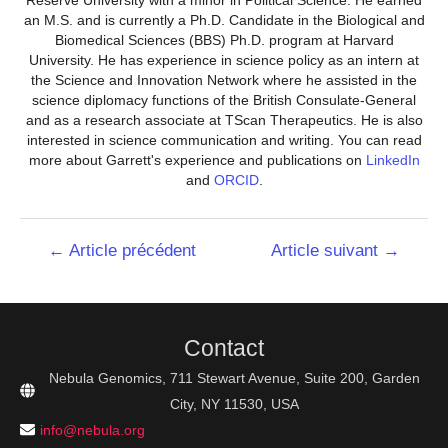
an M.S. and is currently a Ph.D. Candidate in the Biological and
Biomedical Sciences (BBS) Ph.D. program at Harvard
University. He has experience in science policy as an intern at
the Science and Innovation Network where he assisted in the
science diplomacy functions of the British Consulate-General
and as a research associate at TScan Therapeutics. He is also
interested in science communication and writing. You can read
more about Garrett's experience and publications on
LinkedIn
and
ORCID
.
Navigation
←
Article précédent
Article suivant
→
de
l’article
Contact
Nebula Genomics, 711 Stewart Avenue, Suite 200, Garden
City, NY 11530, USA
info@nebula.org