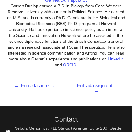
Garrett Dunlap, B.S.
Garrett Dunlap earned a B.S. in Biology from Case Western
Reserve University with a minor in Political Science. He earned
an M.S. and is currently a Ph.D. Candidate in the Biological and
Biomedical Sciences (BBS) Ph.D. program at Harvard
University. He has experience in science policy as an intern at
the Science and Innovation Network where he assisted in the
science diplomacy functions of the British Consulate-General
and as a research associate at TScan Therapeutics. He is also
interested in science communication and writing. You can read
more about Garrett's experience and publications on
LinkedIn
and
ORCID
.
Navegación
←
Entrada anterior
Entrada siguiente
→
de
entradas
Contact
Nebula Genomics, 711 Stewart Avenue, Suite 200, Garden