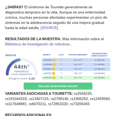
¿SABÍAS?
El síndrome de Tourette generalmente se
diagnostica temprano en la vida. Aunque es una enfermedad
crónica, muchas personas afectadas experimentan un pico de
síntomas en la adolescencia seguido de una mejora gradual
hasta la edad adulta.
[SOURCE]
RESULTADOS DE LA MUESTRA:
Más información sobre el
Biblioteca de investigación de nebulosa
.
VARIANTES ASOCIADAS A TOURETTE:
rs2504235,
rs191044310, rs13407215, rs2708146, rs1906252, rs12459560,
rs117648881, rs6670211, rs72853320, rs73205493
RECURSOS ADICIONALES: