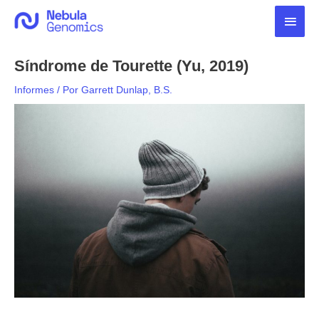
Ir
Men
al
contenido
princ
Síndrome de Tourette (Yu, 2019)
Informes
/ Por
Garrett Dunlap, B.S.