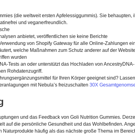
mmies (die weltweit ersten Apfelessiggummis). Sie behaupten, 
atinefrei und veganerfreundlich.
asche
alysen anbietet, veröffentlichen sie keine Berichte
Verwendung von Shopify Gateway für alle Online-Zahlungen ei
rläutert, welche Maßnahmen zum Schutz anderer auf der Websit
riffen wurden
 DNA-Tests an oder unterstützt das Hochladen von AncestryDNA-
en Rohdatenzugriff.
ahrungsergänzungsmittel für Ihren Körper geeignet sind? Lasse
eranlagungen mit Nebula’s freizuschalten
30X Gesamtgenomse
g
hauptungen und das Feedback von Goli Nutrition Gummies. Derze
elt auf die persönliche Gesundheit und das Wohlbefinden. Ang
 Naturprodukte häufig als das nächste große Thema im Bereic