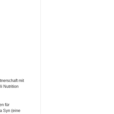
nerschaft mit
i Nutrition
en für
a Syn (eine