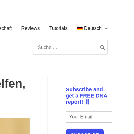
chaft
Reviews
Tutorials
Deutsch
Search
for:
lfen,
Subscribe and
get a FREE DNA
report! 🧬