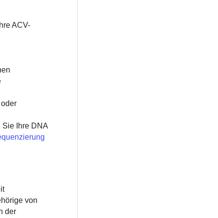
ihre ACV-
nen
e
 oder
n Sie Ihre DNA
quenzierung
it
ehörige von
h der