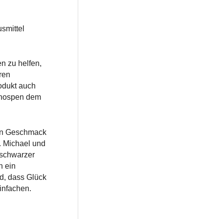
smittel
n zu helfen,
ren
odukt auch
sknospen dem
men Geschmack
. Michael und
 schwarzer
n ein
d, dass Glück
infachen.