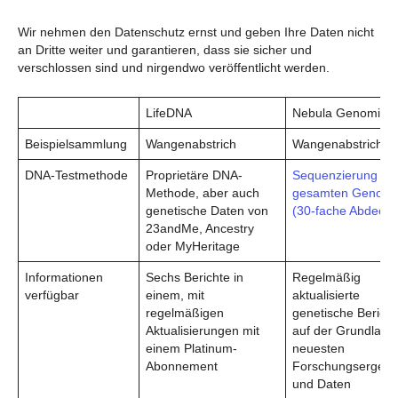
Wir nehmen den Datenschutz ernst und geben Ihre Daten nicht
an Dritte weiter und garantieren, dass sie sicher und
verschlossen sind und nirgendwo veröffentlicht werden.
LifeDNA
Nebula Genomics
Beispielsammlung
Wangenabstrich
Wangenabstrich
DNA-Testmethode
Proprietäre DNA-
Sequenzierung de
Methode, aber auch
gesamten Genom
genetische Daten von
(30-fache Abdecku
23andMe, Ancestry
oder MyHeritage
Informationen
Sechs Berichte in
Regelmäßig
verfügbar
einem, mit
aktualisierte
regelmäßigen
genetische Bericht
Aktualisierungen mit
auf der Grundlage
einem Platinum-
neuesten
Abonnement
Forschungsergebn
und Daten