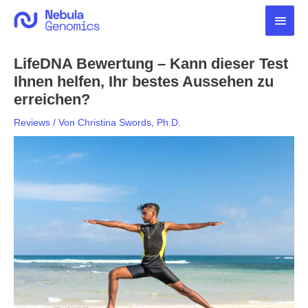
Zum
Haup
Inhalt
springen
LifeDNA Bewertung – Kann dieser Test
Ihnen helfen, Ihr bestes Aussehen zu
erreichen?
Reviews
/ Von
Christina Swords, Ph.D.