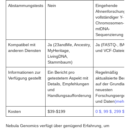
Abstammungstests
Nein
Eingehende
Ahnenforschung m
vollständiger Y-
Chromosomen- u
mtDNA-
Sequenzierung
Kompatibel mit
Ja (23andMe, Ancestry,
Ja (FASTQ-, BAM-
anderen Diensten
MyHeritage,
und VCF-Dateien)
LivingDNA,
Stammbaum)
Informationen zur
Ein Bericht pro
Regelmäßig
Verfügung gestellt
getestetem Aspekt mit
aktualisierte Beric
Details, Empfehlungen
auf der Grundlage
und
neuesten
Handlungsaufforderung
Forschungsergebn
und Daten
(mehr d
Kosten
$39-$199
0 $, 99 $, 299 $
Nebula Genomics verfügt über genügend Erfahrung, um