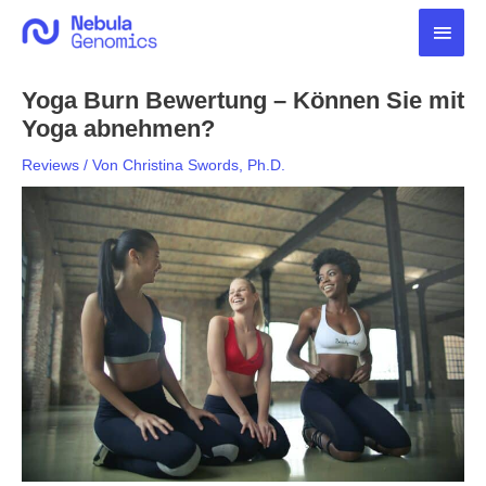
Zum
Haup
Inhalt
springen
Yoga Burn Bewertung – Können Sie mit
Yoga abnehmen?
Reviews
/ Von
Christina Swords, Ph.D.