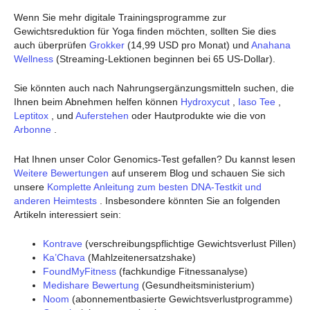
Wenn Sie mehr digitale Trainingsprogramme zur
Gewichtsreduktion für Yoga finden möchten, sollten Sie dies
auch überprüfen
Grokker
(14,99 USD pro Monat) und
Anahana
Wellness
(Streaming-Lektionen beginnen bei 65 US-Dollar).
Sie könnten auch nach Nahrungsergänzungsmitteln suchen, die
Ihnen beim Abnehmen helfen können
Hydroxycut
,
Iaso Tee
,
Leptitox
, und
Auferstehen
oder Hautprodukte wie die von
Arbonne
.
Hat Ihnen unser Color Genomics-Test gefallen? Du kannst lesen
Weitere Bewertungen
auf unserem Blog und schauen Sie sich
unsere
Komplette Anleitung zum besten DNA-Testkit und
anderen Heimtests
. Insbesondere könnten Sie an folgenden
Artikeln interessiert sein:
Kontrave
(verschreibungspflichtige Gewichtsverlust Pillen)
Ka’Chava
(Mahlzeitenersatzshake)
FoundMyFitness
(fachkundige Fitnessanalyse)
Medishare Bewertung
(Gesundheitsministerium)
Noom
(abonnementbasierte Gewichtsverlustprogramme)