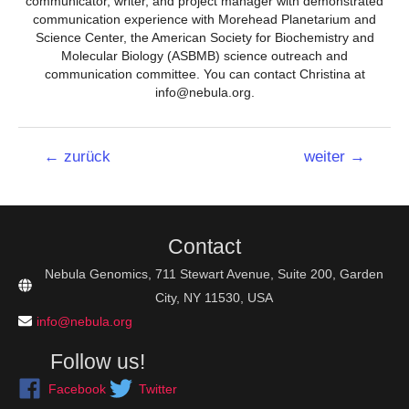
communicator, writer, and project manager with demonstrated
communication experience with Morehead Planetarium and
Science Center, the American Society for Biochemistry and
Molecular Biology (ASBMB) science outreach and
communication committee. You can contact Christina at
info@nebula.org.
Beitrags-
←
zurück
weiter
→
Navigation
Contact
Nebula Genomics, 711 Stewart Avenue, Suite 200, Garden
City, NY 11530, USA
info@nebula.org
Follow us!
Facebook
Twitter