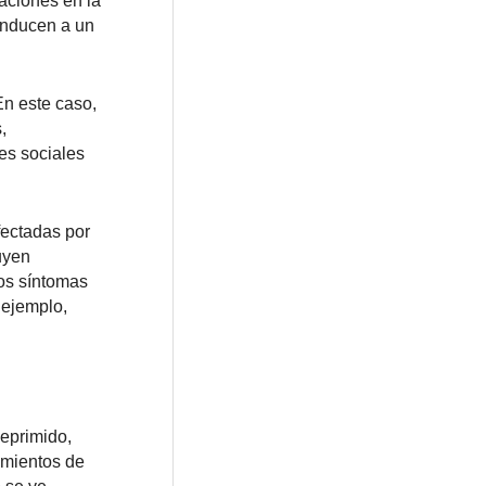
aciones en la
onducen a un
n este caso,
,
es sociales
fectadas por
uyen
tos síntomas
 ejemplo,
deprimido,
imientos de