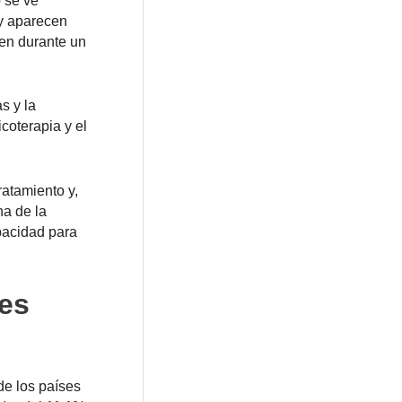
o se ve
 y aparecen
ten durante un
s y la
coterapia y el
atamiento y,
na de la
pacidad para
les
de los países