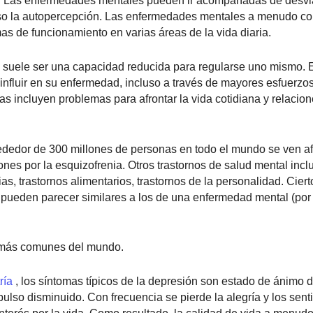
. Las enfermedades mentales pueden ir acompañadas de desvi
luso la autopercepción. Las enfermedades mentales a menudo c
mas de funcionamiento en varias áreas de la vida diaria.
 suele ser una capacidad reducida para regularse uno mismo. E
fluir en su enfermedad, incluso a través de mayores esfuerzos
as incluyen problemas para afrontar la vida cotidiana y relacion
ededor de 300 millones de personas en todo el mundo se ven a
ones por la esquizofrenia. Otros trastornos de salud mental incl
ias, trastornos alimentarios, trastornos de la personalidad. Cier
a pueden parecer similares a los de una enfermedad mental (por
 más comunes del mundo.
ría
, los síntomas típicos de la depresión son estado de ánimo 
lso disminuido. Con frecuencia se pierde la alegría y los sent