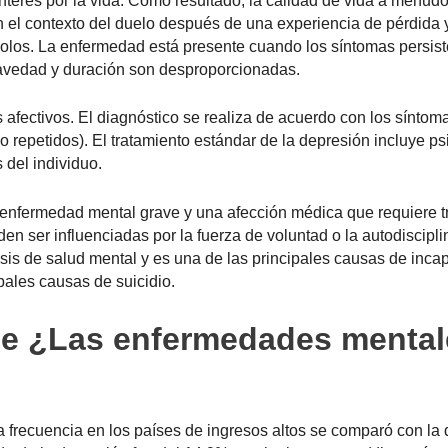
interés por la vida. Como resultado, la calidad de vida a menud
 el contexto del duelo después de una experiencia de pérdida
olos. La enfermedad está presente cuando los síntomas persis
avedad y duración son desproporcionadas.
s afectivos. El diagnóstico se realiza de acuerdo con los síntoma
 repetidos). El tratamiento estándar de la depresión incluye psi
 del individuo.
 enfermedad mental grave y una afección médica que requiere tr
 ser influenciadas por la fuerza de voluntad o la autodiscipli
sis de salud mental y es una de las principales causas de inca
ipales causas de suicidio.
 de ¿Las enfermedades menta
a frecuencia en los países de ingresos altos se comparó con la 