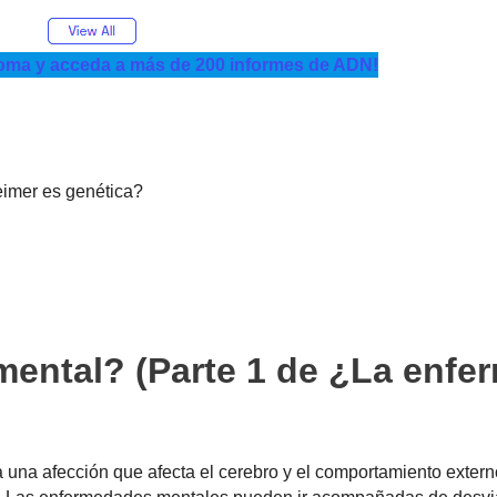
oma y acceda a más de 200 informes de ADN!
imer es genética?
mental? (Parte 1 de ¿La enfe
 una afección que afecta el cerebro y el comportamiento exter