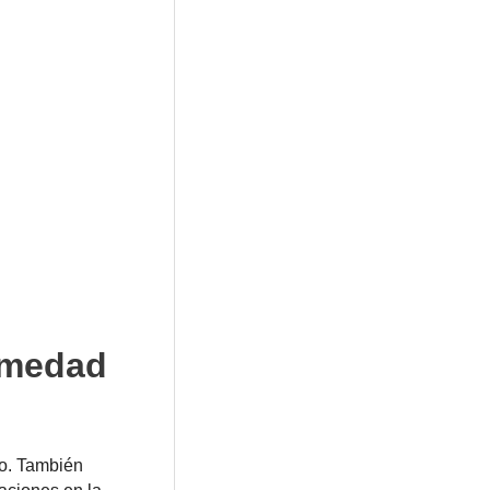
rmedad
no. También