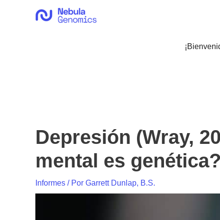
Ir
al
contenido
¡Bienveni
Depresión (Wray, 2
mental es genética
Informes
/ Por
Garrett Dunlap, B.S.