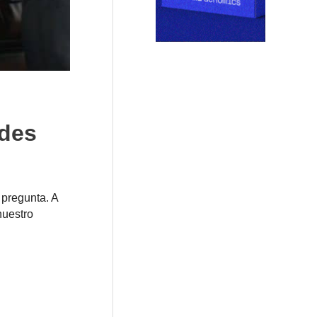
ades
pregunta. A
nuestro