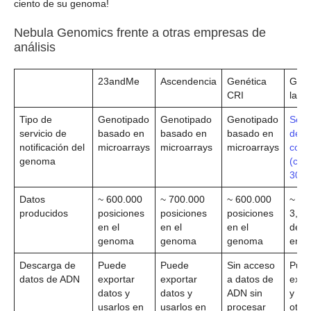
ciento de su genoma!
Nebula Genomics frente a otras empresas de
análisis
23andMe
Ascendencia
Genética
Genó
CRI
la n
Tipo de
Genotipado
Genotipado
Genotipado
Secu
servicio de
basado en
basado en
basado en
del 
notificación del
microarrays
microarrays
microarrays
comp
genoma
(cob
30x)
Datos
~ 600.000
~ 700.000
~ 600.000
~
producidos
posiciones
posiciones
posiciones
3,00
en el
en el
en el
de p
genoma
genoma
genoma
en e
Descarga de
Puede
Puede
Sin acceso
Pue
datos de ADN
exportar
exportar
a datos de
expo
datos y
datos y
ADN sin
y us
usarlos en
usarlos en
procesar
otro