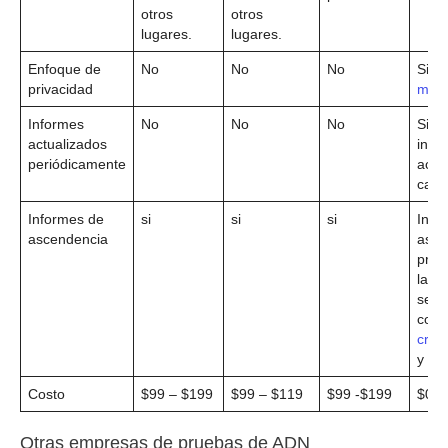
otros
otros
lugares.
lugares.
Enfoque de
No
No
No
Si (
a
privacidad
más
Informes
No
No
No
Si. L
actualizados
info
periódicamente
actu
cad
Informes de
si
si
si
Info
ascendencia
asce
prof
la
secu
comp
cro
y
de
Costo
$99 – $199
$99 – $119
$99 -$199
$0, 
Otras empresas de pruebas de ADN