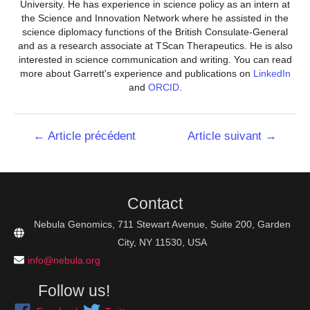
University. He has experience in science policy as an intern at
the Science and Innovation Network where he assisted in the
science diplomacy functions of the British Consulate-General
and as a research associate at TScan Therapeutics. He is also
interested in science communication and writing. You can read
more about Garrett's experience and publications on
LinkedIn
and
ORCID
.
Navigation
←
Article précédent
Article suivant
→
de
l’article
Contact
Nebula Genomics, 711 Stewart Avenue, Suite 200, Garden
City, NY 11530, USA
info@nebula.org
Follow us!