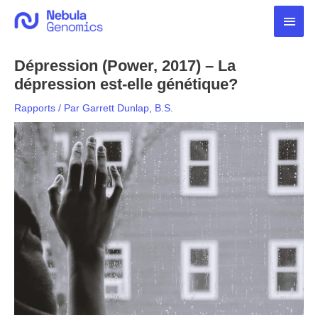
Aller
Men
au
contenu
princ
Dépression (Power, 2017) – La
dépression est-elle génétique?
Rapports
/ Par
Garrett Dunlap, B.S.