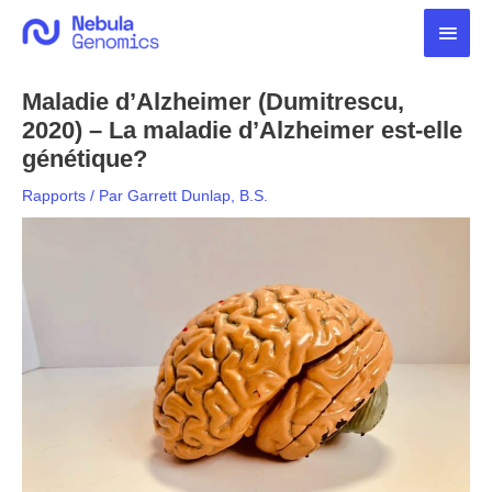
Aller
Men
au
contenu
princ
Maladie d’Alzheimer (Dumitrescu,
2020) – La maladie d’Alzheimer est-elle
génétique?
Rapports
/ Par
Garrett Dunlap, B.S.