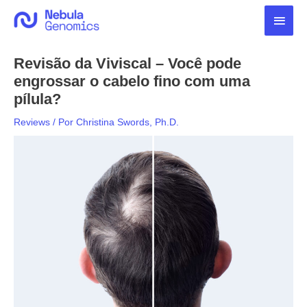
Ir
Men
para
o
princ
conteúdo
Revisão da Viviscal – Você pode
engrossar o cabelo fino com uma
pílula?
Reviews
/ Por
Christina Swords, Ph.D.