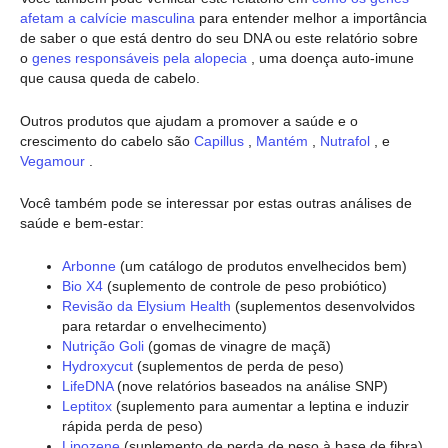
afetam a calvície masculina
para entender melhor a importância
de saber o que está dentro do seu DNA ou este relatório sobre
o
genes responsáveis pela alopecia
, uma doença auto-imune
que causa queda de cabelo.
Outros produtos que ajudam a promover a saúde e o
crescimento do cabelo são
Capillus
,
Mantém
,
Nutrafol
, e
Vegamour
.
Você também pode se interessar por estas outras análises de
saúde e bem-estar:
Arbonne
(um catálogo de produtos envelhecidos bem)
Bio X4
(suplemento de controle de peso probiótico)
Revisão da Elysium Health
(suplementos desenvolvidos
para retardar o envelhecimento)
Nutrição Goli
(gomas de vinagre de maçã)
Hydroxycut
(suplementos de perda de peso)
LifeDNA
(nove relatórios baseados na análise SNP)
Leptitox
(suplemento para aumentar a leptina e induzir
rápida perda de peso)
Lipozene
(suplemento de perda de peso à base de fibra)