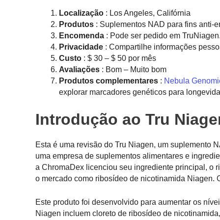
Localização
: Los Angeles, Califórnia
Produtos
: Suplementos NAD para fins anti-
Encomenda
: Pode ser pedido em TruNiage
Privacidade
: Compartilhe informações pessoa
Custo
: $ 30 – $ 50 por mês
Avaliações
: Bom – Muito bom
Produtos complementares
:
Nebula Genomi
explorar marcadores genéticos para longevid
Introdução ao Tru Niage
Esta é uma revisão do Tru Niagen, um suplemento N
uma empresa de suplementos alimentares e ingredien
a ChromaDex licenciou seu ingrediente principal, o 
o mercado como ribosídeo de nicotinamida Niagen. O
Este produto foi desenvolvido para aumentar os níve
Niagen incluem cloreto de ribosídeo de nicotinamid