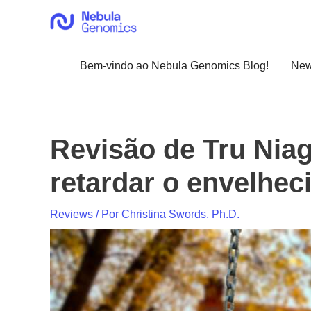
Ir
para
o
conteúdo
Bem-vindo ao Nebula Genomics Blog!
Ne
Revisão de Tru Nia
retardar o envelhe
Reviews
/ Por
Christina Swords, Ph.D.