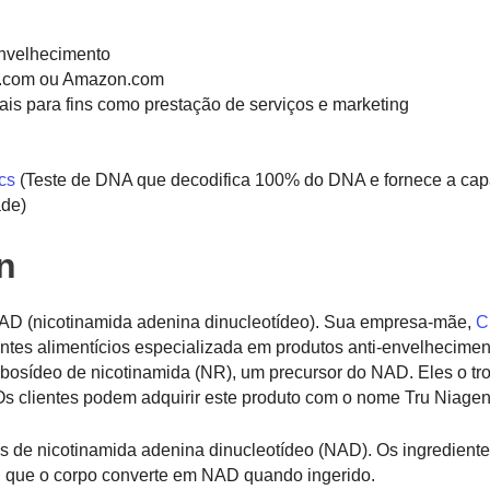
envelhecimento
n.com ou Amazon.com
is para fins como prestação de serviços e marketing
cs
(Teste de DNA que decodifica 100% do DNA e fornece a ca
ade)
n
AD (nicotinamida adenina dinucleotídeo). Sua empresa-mãe,
C
tes alimentícios especializada em produtos anti-envelhecime
ribosídeo de nicotinamida (NR), um precursor do NAD. Eles o t
s clientes podem adquirir este produto com o nome Tru Niagen
is de nicotinamida adenina dinucleotídeo (NAD). Os ingrediente
a, que o corpo converte em NAD quando ingerido.