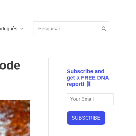
Procurar:
ortuguês
pode
Subscribe and
get a FREE DNA
report! 🧬
SUBSCRIBE