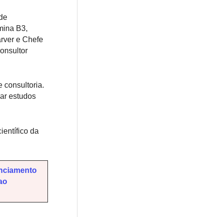
de
mina B3,
rver e Chefe
onsultor
 consultoria.
ar estudos
entífico da
enciamento
ao