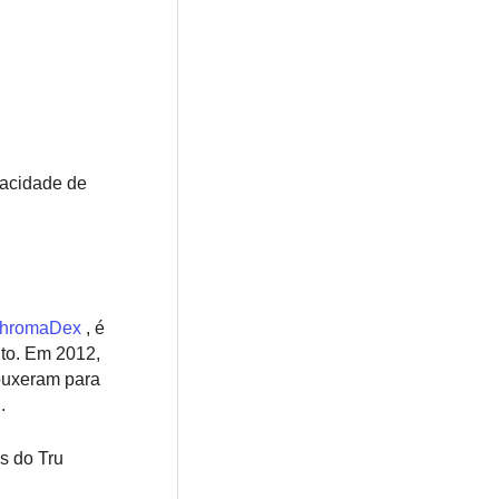
pacidade de
hromaDex
, é
nto. Em 2012,
rouxeram para
.
s do Tru