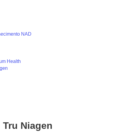
elhecimento NAD
ium Health
agen
o Tru Niagen