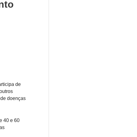
nto
rticipa de
outros
o de doenças
e 40 e 60
as