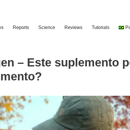
ws
Reports
Science
Reviews
Tutorials
P
gen – Este suplemento 
cimento?