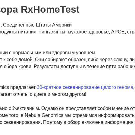
зора RxHomeTest
н, Соединенные Штаты Америки
родукты питания + ингалянты, мужское здоровье, APOE, стре
ении с нормальным или здоровым уровнем
 к себе домой. Они собирают образец либо через слюну, ли
я сбора крови. Результаты доступны в течение пяти рабочи
ics предлагает
30-кратное секвенирование целого генома
ает отчеты о диете и многом другом!
ьно объективным. Однако он представляет собой мнение о
роме того, в Nebula Genomics мы стремимся информировать
о секвенирования. Поэтому в обзор включена информация