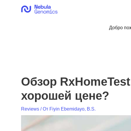
Перейти
к
содержимому
Добро пож
Обзор RxHomeTest
хорошей цене?
Reviews
/ От
Fiyin Ebemidayo, B.S.