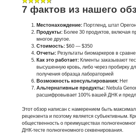
7 фактов из нашего об
Местонахождение:
Портленд, штат Орего
Продукты:
Более 30 продуктов, включая п
многое другое.
Стоимость:
$60 — $350
Отчеты:
Результаты биомаркеров в сравн
Как это работает:
Клиенты заказывают тест
высушенную кровь, либо через пробирку дл
получения образца лабораторией
Возможность консультирования:
Нет
Альтернативные продукты:
Nebula Genom
расшифровывает 100% вашей ДНК и предлаг
Этот обзор написан с намерением быть максимал
рецензента и поэтому является субъективным. К
общественность о преимуществах полногеномног
ДНК-тесте полногеномного секвенирования.