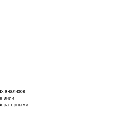
х анализов,
омпании
абораторными