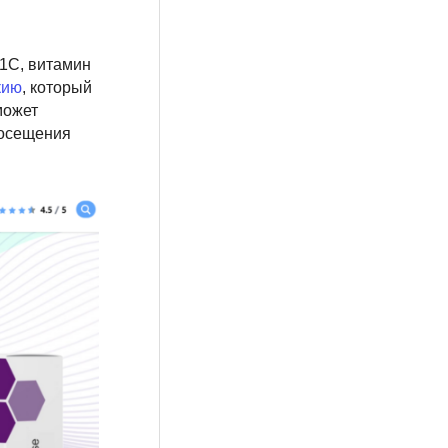
A1C, витамин
кию
, который
может
посещения