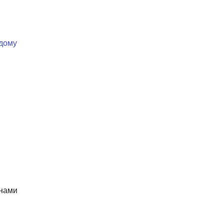
 дому
енами