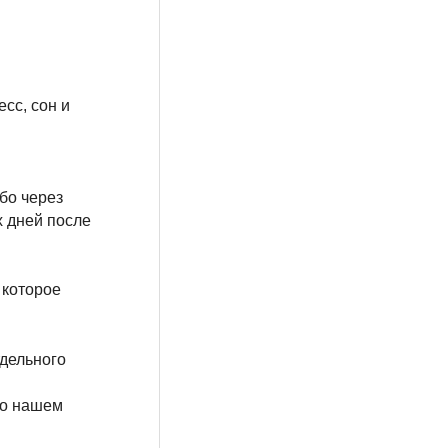
сс, сон и
бо через
х дней после
, которое
тдельного
 о нашем