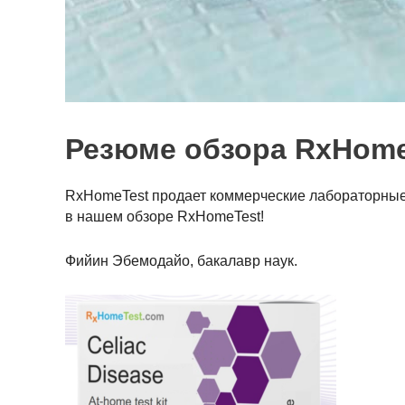
Резюме обзора RxHome
RxHomeTest продает коммерческие лабораторные 
в нашем обзоре RxHomeTest!
Фийин Эбемодайо, бакалавр наук.