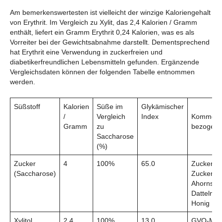
Am bemerkenswertesten ist vielleicht der winzige Kaloriengehalt
von Erythrit. Im Vergleich zu Xylit, das 2,4 Kalorien / Gramm
enthält, liefert ein Gramm Erythrit 0,24 Kalorien, was es als
Vorreiter bei der Gewichtsabnahme darstellt. Dementsprechend
hat Erythrit eine Verwendung in zuckerfreien und
diabetikerfreundlichen Lebensmitteln gefunden. Ergänzende
Vergleichsdaten können der folgenden Tabelle entnommen
werden.
Süßstoff
Kalorien
Süße im
Glykämischer
/
Vergleich
Index
Kommerzi
Gramm
zu
bezogen 
Saccharose
(%)
Zucker
4
100%
65.0
Zuckerroh
(Saccharose)
Zuckerrü
Ahornsaft
Datteln,
Honig
Xylitol
2.4
100%
13.0
GVO-Mai