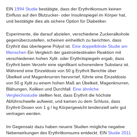
EIN
1994 Studie
bestätigte, dass der Erythritkonsum keinen
Einfluss auf den Blutzucker- oder Insulinspiegel im Körper hat,
und bestätigte dies als sichere Option für Diabetiker.
Experimente, die darauf abzielen, verschiedene Zuckeralkohole
gegenüberzustellen, scheinen einheitlich zu berichten, dass
Erythrit das überlegene Polyol ist.
Eine doppelblinde Studie am
Menschen
Ein Vergleich der gastrointestinalen Reaktion mit
verschiedenen hohen Xylit- oder Erythritspiegeln ergab, dass
Erythrit beim Verzehr eine signifikant schonendere Substanz ist.
Während eine Einzeldosis von 50 g Erythrit Berichte über
Übelkeit und Magenknurren hervorrief, führte eine Einzeldosis
von 50 g Xylit zu einem hohen Maß an Übelkeit, Magenknurren,
Blähungen, Koliken und Durchfall.
Eine ähnliche
Vergleichsstudie
stellten fest, dass Erythrit die höchste
Abführschwelle aufweist, und kamen zu dem Schluss, dass
Erythrit-Dosen von 1 g / kg Körpergewicht tendenziell sehr gut
vertragen werden.
Im Gegensatz dazu haben neuere Studien mögliche negative
Nebenwirkungen des Erythritkonsums entdeckt. EIN
Studie 2011