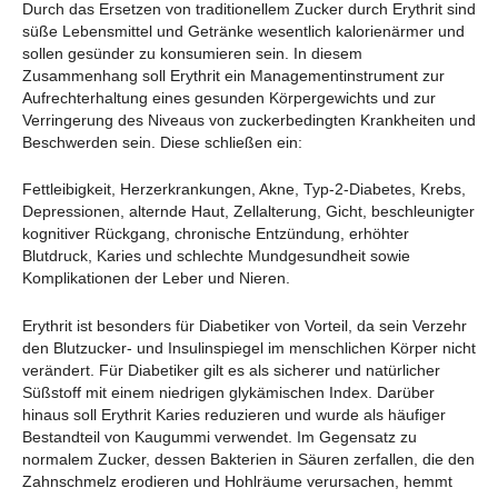
Durch das Ersetzen von traditionellem Zucker durch Erythrit sind
süße Lebensmittel und Getränke wesentlich kalorienärmer und
sollen gesünder zu konsumieren sein. In diesem
Zusammenhang soll Erythrit ein Managementinstrument zur
Aufrechterhaltung eines gesunden Körpergewichts und zur
Verringerung des Niveaus von zuckerbedingten Krankheiten und
Beschwerden sein. Diese schließen ein:
Fettleibigkeit, Herzerkrankungen, Akne, Typ-2-Diabetes, Krebs,
Depressionen, alternde Haut, Zellalterung, Gicht, beschleunigter
kognitiver Rückgang, chronische Entzündung, erhöhter
Blutdruck, Karies und schlechte Mundgesundheit sowie
Komplikationen der Leber und Nieren.
Erythrit ist besonders für Diabetiker von Vorteil, da sein Verzehr
den Blutzucker- und Insulinspiegel im menschlichen Körper nicht
verändert. Für Diabetiker gilt es als sicherer und natürlicher
Süßstoff mit einem niedrigen glykämischen Index. Darüber
hinaus soll Erythrit Karies reduzieren und wurde als häufiger
Bestandteil von Kaugummi verwendet. Im Gegensatz zu
normalem Zucker, dessen Bakterien in Säuren zerfallen, die den
Zahnschmelz erodieren und Hohlräume verursachen, hemmt