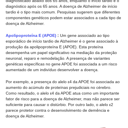
diagnosticado abaixo dos 65 anos, enquanto o início tardio é o
diagnóstico após os 65 anos. A doença de Alzheimer de início
tardio é o tipo mais comum. Pesquisas sugerem que diferentes
componentes genéticos podem estar associados a cada tipo de
doença de Alzheimer.
Apolipoproteína E (APOE)
:
Um gene associado ao tipo
esporádico de início tardio de Alzheimer é o gene associado à
produção da apolipoproteína E (APOE). Esta proteína
desempenha um papel significativo na mediação da proteção
neuronal, reparo e remodelação. A presença de variantes
genéticas específicas no gene APOE foi associada a um risco
aumentado de um indivíduo desenvolver a doença.
Por exemplo, a presença do alelo ε4 da APOE foi associada ao
aumento do acúmulo de proteínas prejudiciais no cérebro.
Como resultado, o alelo ε4 da APOE atua como um importante
fator de risco para a doença de Alzheimer, mas não parece ser
suficiente para causar o distúrbio. Por outro lado, o alelo ε2
parece protetor contra o desenvolvimento de demência e
doença de Alzheimer.