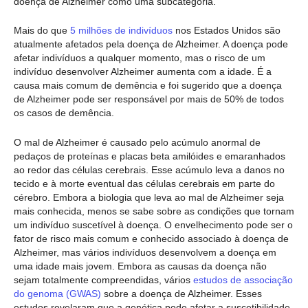
doença de Alzheimer como uma subcategoria.
Mais do que
5 milhões de indivíduos
nos Estados Unidos são
atualmente afetados pela doença de Alzheimer. A doença pode
afetar indivíduos a qualquer momento, mas o risco de um
indivíduo desenvolver Alzheimer aumenta com a idade. É a
causa mais comum de demência e foi sugerido que a doença
de Alzheimer pode ser responsável por mais de 50% de todos
os casos de demência.
O mal de Alzheimer é causado pelo acúmulo anormal de
pedaços de proteínas e placas beta amilóides e emaranhados
ao redor das células cerebrais. Esse acúmulo leva a danos no
tecido e à morte eventual das células cerebrais em parte do
cérebro. Embora a biologia que leva ao mal de Alzheimer seja
mais conhecida, menos se sabe sobre as condições que tornam
um indivíduo suscetível à doença. O envelhecimento pode ser o
fator de risco mais comum e conhecido associado à doença de
Alzheimer, mas vários indivíduos desenvolvem a doença em
uma idade mais jovem. Embora as causas da doença não
sejam totalmente compreendidas, vários
estudos de associação
do genoma (GWAS)
sobre a doença de Alzheimer. Esses
estudos revelaram que a genética pode afetar a suscetibilidade