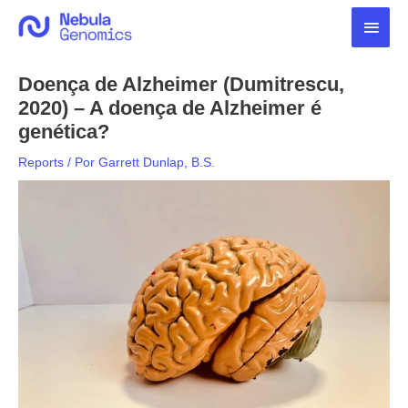
Ir
Men
para
o
princ
conteúdo
Doença de Alzheimer (Dumitrescu,
2020) – A doença de Alzheimer é
genética?
Reports
/ Por
Garrett Dunlap, B.S.