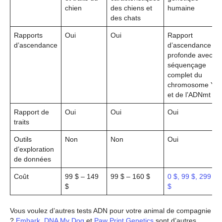
chien
des chiens et
humaine
des chats
Rapports
Oui
Oui
Rapport
d’ascendance
d’ascendance
profonde avec
séquençage
complet du
chromosome Y
et de l’ADNmt
Rapport de
Oui
Oui
Oui
traits
Outils
Non
Non
Oui
d’exploration
de données
Coût
99 $ – 149
99 $ – 160 $
0 $, 99 $, 299
$
$
Vous voulez d’autres tests ADN pour votre animal de compagnie
?
Embark
,
DNA My Dog
et
Paw Print Genetics
sont d’autres