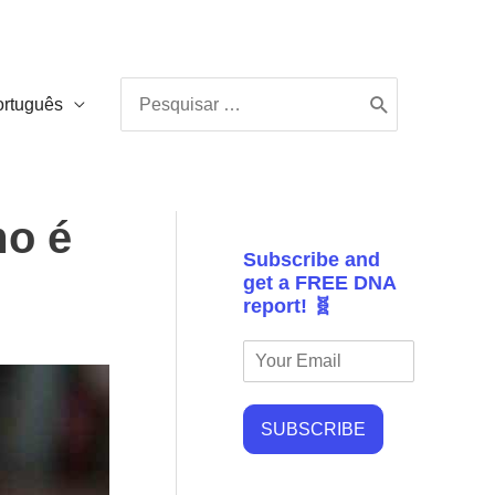
Procurar:
ortuguês
mo é
Subscribe and
get a FREE DNA
report! 🧬
SUBSCRIBE