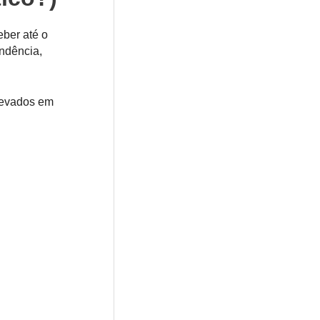
eber até o
ndência,
levados em