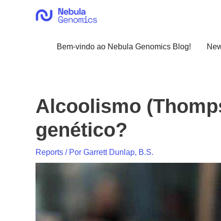
Ir
para
o
conteúdo
Bem-vindo ao Nebula Genomics Blog!
Ne
Alcoolismo (Thomps
genético?
Reports
/ Por
Garrett Dunlap, B.S.