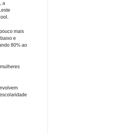
, a
Leste
ool.
 pouco mais
 baixo e
tando 80% ao
 mulheres
envolvem
 escolaridade