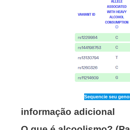
Sequencie seu genom
informação adicional
O que é alcoolismo? (Pa