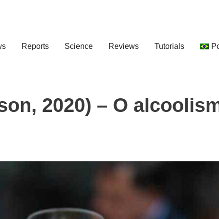
ws
Reports
Science
Reviews
Tutorials
P
on, 2020) – O alcoolis