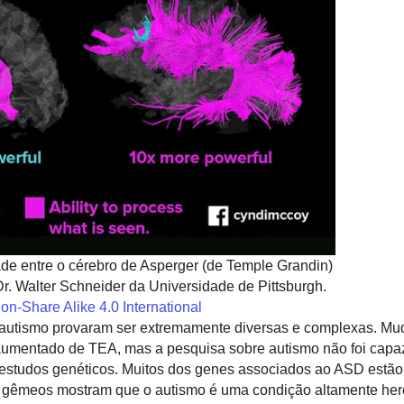
e entre o cérebro de Asperger (de Temple Grandin)
Dr. Walter Schneider da Universidade de Pittsburgh.
tion-Share Alike 4.0 International
o autismo provaram ser extremamente diversas e complexas. M
 aumentado de TEA, mas a pesquisa sobre autismo não foi capa
studos genéticos. Muitos dos genes associados ao ASD estão
 gêmeos mostram que o autismo é uma condição altamente hered