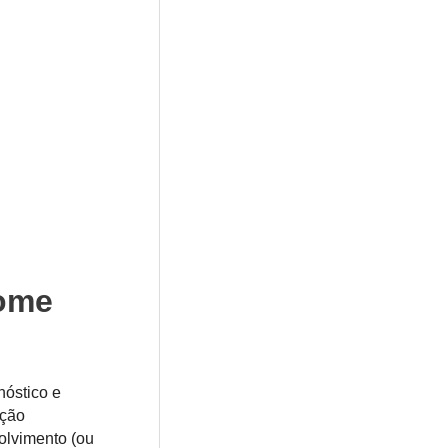
rome
nóstico e
ação
olvimento (ou