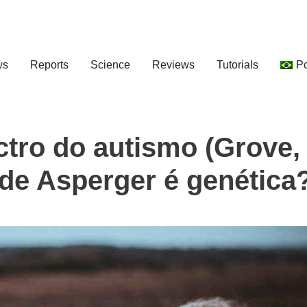
ws
Reports
Science
Reviews
Tutorials
P
ctro do autismo (Grove,
 de Asperger é genética