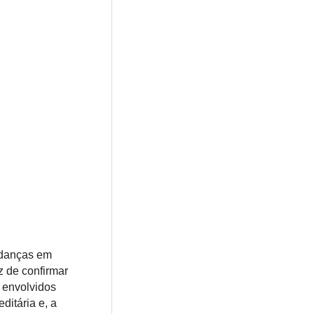
udanças em
z de confirmar
 envolvidos
itária e, a