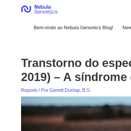
Ir
para
o
conteúdo
Bem-vindo ao Nebula Genomics Blog!
Ne
Transtorno do espe
2019) – A síndrome
Reports
/ Por
Garrett Dunlap, B.S.