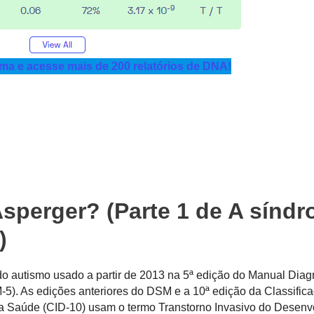
a e acesse mais de 200 relatórios de DNA!
sperger? (Parte 1 de A sínd
)
o autismo usado a partir de 2013 na 5ª edição do Manual Diag
M-5). As edições anteriores do DSM e a 10ª edição da Classific
a Saúde (CID-10) usam o termo Transtorno Invasivo do Desenv