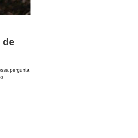
 de
essa pergunta.
so