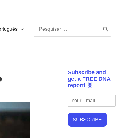
Procurar:
ortuguês
Subscribe and
?
get a FREE DNA
report! 🧬
SUBSCRIBE