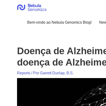
Ir
para
o
conteúdo
Bem-vindo ao Nebula Genomics Blog!
Ne
Doença de Alzheime
doença de Alzheime
Reports
/ Por
Garrett Dunlap, B.S.