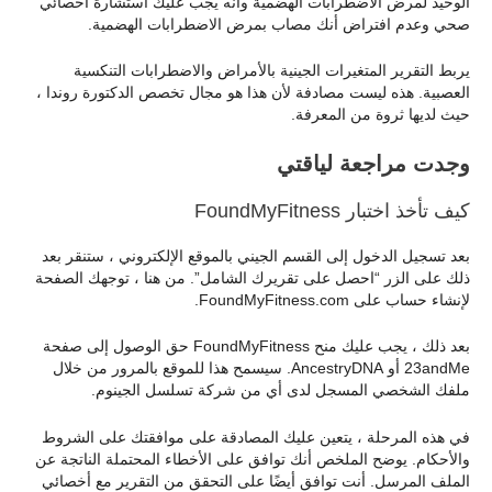
الوحيد لمرض الاضطرابات الهضمية وأنه يجب عليك استشارة أخصائي
صحي وعدم افتراض أنك مصاب بمرض الاضطرابات الهضمية.
يربط التقرير المتغيرات الجينية بالأمراض والاضطرابات التنكسية
العصبية. هذه ليست مصادفة لأن هذا هو مجال تخصص الدكتورة روندا ،
حيث لديها ثروة من المعرفة.
وجدت مراجعة لياقتي
كيف تأخذ اختبار FoundMyFitness
بعد تسجيل الدخول إلى القسم الجيني بالموقع الإلكتروني ، ستنقر بعد
ذلك على الزر “احصل على تقريرك الشامل”. من هنا ، توجهك الصفحة
لإنشاء حساب على FoundMyFitness.com.
بعد ذلك ، يجب عليك منح FoundMyFitness حق الوصول إلى صفحة
23andMe أو AncestryDNA. سيسمح هذا للموقع بالمرور من خلال
ملفك الشخصي المسجل لدى أي من شركة تسلسل الجينوم.
في هذه المرحلة ، يتعين عليك المصادقة على موافقتك على الشروط
والأحكام. يوضح الملخص أنك توافق على الأخطاء المحتملة الناتجة عن
الملف المرسل. أنت توافق أيضًا على التحقق من التقرير مع أخصائي