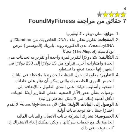
4
7 حقائق من مراجعة FoundMyFitness
موقع:
سان دييغو ، كاليفورنيا
المنتجات:
تقارير تحلل ملف DNA الخاص بك من 23andme و
AncestryDNA. لدى الدكتورة روندا باتريك (المؤسس) عرض
بودكاست (The Aliquot) مجانًا
التكاليف:
25 دولارًا لتقرير لمرة واحدة أو تقرير به تحديثات مدى
الحياة وامتيازات أخرى تتراوح من 15 دولارًا إلى 250 دولارًا في
الشهر. إنها خدمة تدفع ما تستطيع
التقارير:
معلومات حول الجينات الجديرة بالملاحظة في بيانات
الحمض النووي الخاصة بك والتي يمكن أن تؤثر على عاداتك
الصحية وأسلوب حياتك على المدى الطويل ، بالإضافة إلى
توصيات بشأن بعض الآثار الصحية. تغطي التقارير أيضًا الجينات
الأقل أهمية (تلك التي لا تمثل مخاطر وراثية)
الوصول إلى البيانات الأولية:
نظرًا لأن FoundMyFitness لا يقدم
اختبارًا جينيًا ، فلا توجد بيانات أولية
الخصوصية:
تشارك الشركة بيانات الاتصال والبيانات المالية
الخاصة بك مع خدمات شركائها ، ولكن يمكنك إلغاء الاشتراك إذا
كنت ترغب في ذلك