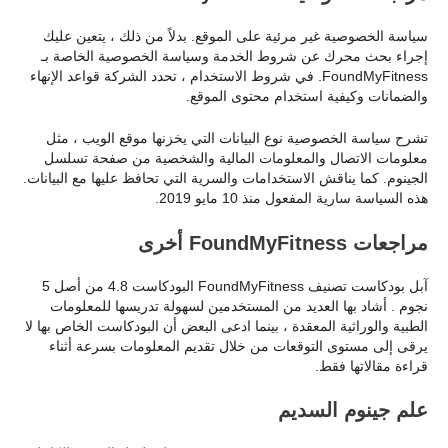
سياسة الخصوصية غير مرئية على الموقع. بدلاً من ذلك ، يتعين عليك
إجراء بحث محرك عن شروط الخدمة وسياسة الخصوصية الخاصة بـ
FoundMyFitness. في شروط الاستخدام ، تحدد الشركة قواعد الإنهاء
والضمانات وكيفية استخدام محتوى الموقع.
تشرح سياسة الخصوصية نوع البيانات التي يخزنها موقع الويب ، مثل
معلومات الاتصال والمعلومات المالية والشخصية من صفحة تسلسل
الجينوم. كما يناقش الاستخدامات والسرية التي تحافظ عليها مع البيانات.
هذه السياسة سارية المفعول منذ 10 مايو 2019.
مراجعات FoundMyFitness أخرى
آبل بودكاست تصنيف FoundMyFitness البودكاست 4.8 من أصل 5
نجوم . أشاد بها العديد من المستخدمين لسهولة تدريسها للمعلومات
الطبية والوراثية المعقدة ، بينما ادعى البعض أن البودكاست الخاص بها لا
يرقى إلى مستوى التوقعات من خلال تقديم المعلومات بسرعة أثناء
قراءة مقالاتها فقط.
علم جينوم السديم