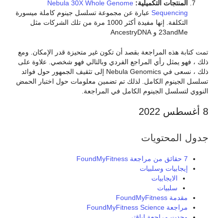
المنتجات التكميلية:
Nebula 30X Whole Genome
Sequencing
عبارة عن مجموعة تسلسل جينوم كاملة ميسورة
التكلفة. إنها مفيدة أكثر 1000 مرة من تلك الشركات مثل
23andMe و AncestryDNA
تمت كتابة هذه المراجعة بقصد أن تكون غير متحيزة قدر الإمكان. ومع
ذلك ، فهو يمثل رأي المراجع الفردي وبالتالي فهو شخصي. علاوة على
ذلك ، نسعى في Nebula Genomics إلى تثقيف الجمهور حول فوائد
تسلسل الجينوم الكامل. لذلك تم تضمين معلومات حول اختبار الحمض
النووي لتسلسل الجينوم الكامل في المراجعة.
8 أغسطس 2022
جدول المحتويات
7 حقائق من مراجعة FoundMyFitness
إيجابيات وسلبيات
الايجابيات
سلبيات
مقدمة FoundMyFitness
مراجعة FoundMyFitness Science
وجدت مراجعة لياقتي