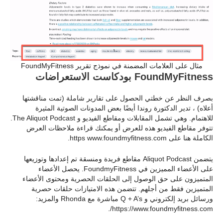
مثال على العلامات المضمنة في نموذج تقرير FoundMyFitness
FoundMyFitness بودكاست الاستعراضات
بصرف النظر عن خطتي الحصول على تقارير شاملة (تمت مناقشتها
أعلاه) ، تدير الدكتورة روندا أيضًا بعض المدونات الصوتية المثيرة
للاهتمام. وهي تشمل المقابلات ومقاطع الفيديو و The Aliquot Podcast.
تتوفر مقاطع الفيديو هذه للعرض أو يمكنك قراءة ملاحظات العرض
الكاملة هنا على https www.foundmyfitness.com.
يتضمن Aliquot Podcast مقاطع فريدة ومنسقة تم إعدادها وتوزيعها
على الأعضاء المميزين في FoundmyFitness. يحصل الأعضاء
المتميزون على حق الوصول إلى الحلقات الحصرية ومحتوى الأعضاء
المتميزين فقط من أجلهم. تتضمن هذه الامتيازات حلقات حصرية
ورسائل بريد إلكتروني و Q + A’s مباشرة مع Rhonda والمزيد:
https://www.foundmyfitness.com/.