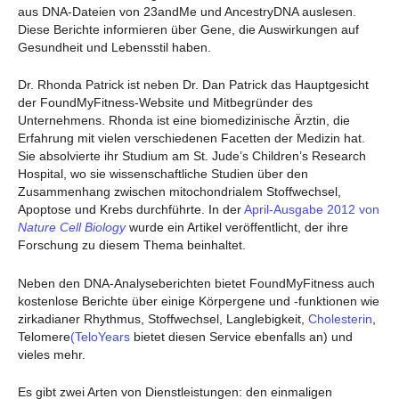
aus DNA-Dateien von 23andMe und AncestryDNA auslesen.
Diese Berichte informieren über Gene, die Auswirkungen auf
Gesundheit und Lebensstil haben.
Dr. Rhonda Patrick ist neben Dr. Dan Patrick das Hauptgesicht
der FoundMyFitness-Website und Mitbegründer des
Unternehmens. Rhonda ist eine biomedizinische Ärztin, die
Erfahrung mit vielen verschiedenen Facetten der Medizin hat.
Sie absolvierte ihr Studium am St. Jude’s Children’s Research
Hospital, wo sie wissenschaftliche Studien über den
Zusammenhang zwischen mitochondrialem Stoffwechsel,
Apoptose und Krebs durchführte. In der
April-Ausgabe 2012 von
Nature Cell Biology
wurde ein Artikel veröffentlicht, der ihre
Forschung zu diesem Thema beinhaltet.
Neben den DNA-Analyseberichten bietet FoundMyFitness auch
kostenlose Berichte über einige Körpergene und -funktionen wie
zirkadianer Rhythmus, Stoffwechsel, Langlebigkeit,
Cholesterin
,
Telomere
(TeloYears
bietet diesen Service ebenfalls an) und
vieles mehr.
Es gibt zwei Arten von Dienstleistungen: den einmaligen