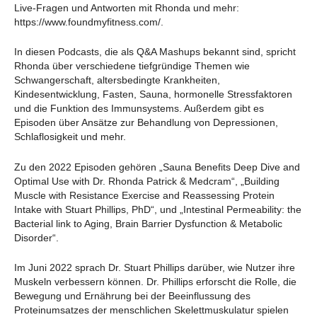
Live-Fragen und Antworten mit Rhonda und mehr:
https://www.foundmyfitness.com/.
In diesen Podcasts, die als Q&A Mashups bekannt sind, spricht
Rhonda über verschiedene tiefgründige Themen wie
Schwangerschaft, altersbedingte Krankheiten,
Kindesentwicklung, Fasten, Sauna, hormonelle Stressfaktoren
und die Funktion des Immunsystems. Außerdem gibt es
Episoden über Ansätze zur Behandlung von Depressionen,
Schlaflosigkeit und mehr.
Zu den 2022 Episoden gehören „Sauna Benefits Deep Dive and
Optimal Use with Dr. Rhonda Patrick & Medcram“, „Building
Muscle with Resistance Exercise and Reassessing Protein
Intake with Stuart Phillips, PhD“, und „Intestinal Permeability: the
Bacterial link to Aging, Brain Barrier Dysfunction & Metabolic
Disorder“.
Im Juni 2022 sprach Dr. Stuart Phillips darüber, wie Nutzer ihre
Muskeln verbessern können. Dr. Phillips erforscht die Rolle, die
Bewegung und Ernährung bei der Beeinflussung des
Proteinumsatzes der menschlichen Skelettmuskulatur spielen