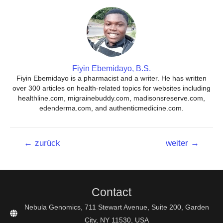
Fiyin Ebemidayo, B.S.
Fiyin Ebemidayo is a pharmacist and a writer. He has written
over 300 articles on health-related topics for websites including
healthline.com, migrainebuddy.com, madisonsreserve.com,
edenderma.com, and authenticmedicine.com.
Beitrags-
←
zurück
weiter
→
Navigation
Contact
Nebula Genomics, 711 Stewart Avenue, Suite 200, Garden
City, NY 11530, USA