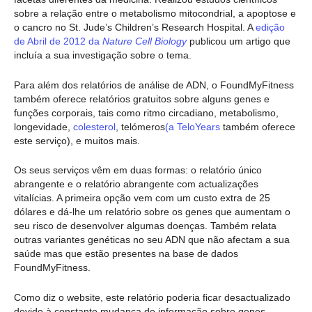
sobre a relação entre o metabolismo mitocondrial, a apoptose e
o cancro no St. Jude’s Children’s Research Hospital. A
edição
de Abril de 2012 da
Nature Cell Biology
publicou um artigo que
incluía a sua investigação sobre o tema.
Para além dos relatórios de análise de ADN, o FoundMyFitness
também oferece relatórios gratuitos sobre alguns genes e
funções corporais, tais como ritmo circadiano, metabolismo,
longevidade,
colesterol
, telómeros
(a TeloYears
também oferece
este serviço), e muitos mais.
Os seus serviços vêm em duas formas: o relatório único
abrangente e o relatório abrangente com actualizações
vitalícias. A primeira opção vem com um custo extra de 25
dólares e dá-lhe um relatório sobre os genes que aumentam o
seu risco de desenvolver algumas doenças. Também relata
outras variantes genéticas no seu ADN que não afectam a sua
saúde mas que estão presentes na base de dados
FoundMyFitness.
Como diz o website, este relatório poderia ficar desactualizado
devido à constante mudança de informação sobre genes.