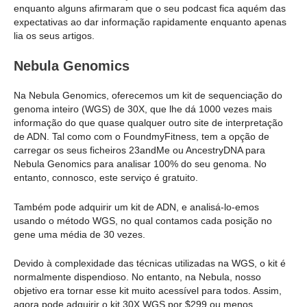
enquanto alguns afirmaram que o seu podcast fica aquém das
expectativas ao dar informação rapidamente enquanto apenas
lia os seus artigos.
Nebula Genomics
Na Nebula Genomics, oferecemos um kit de sequenciação do
genoma inteiro (WGS) de 30X, que lhe dá 1000 vezes mais
informação do que quase qualquer outro site de interpretação
de ADN. Tal como com o FoundmyFitness, tem a opção de
carregar os seus ficheiros 23andMe ou AncestryDNA para
Nebula Genomics para analisar 100% do seu genoma. No
entanto, connosco, este serviço é gratuito.
Também pode adquirir um kit de ADN, e analisá-lo-emos
usando o método WGS, no qual contamos cada posição no
gene uma média de 30 vezes.
Devido à complexidade das técnicas utilizadas na WGS, o kit é
normalmente dispendioso. No entanto, na Nebula, nosso
objetivo era tornar esse kit muito acessível para todos. Assim,
agora pode adquirir o kit 30X WGS por $299 ou menos.