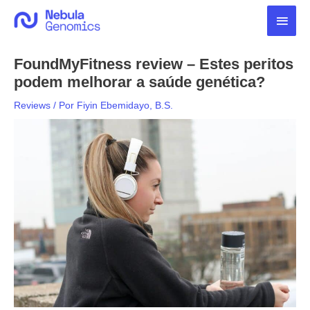
Ir
Men
para
o
princ
conteúdo
FoundMyFitness review – Estes peritos
podem melhorar a saúde genética?
Reviews
/ Por
Fiyin Ebemidayo, B.S.