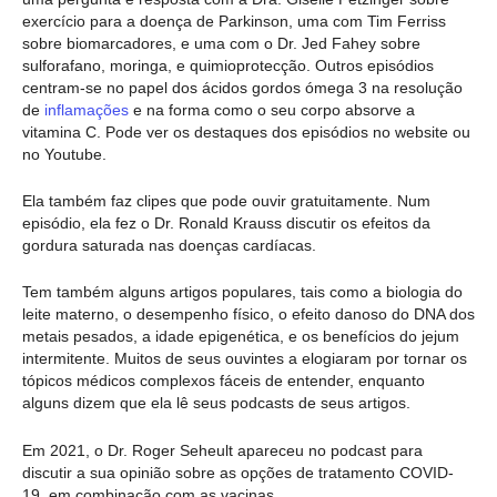
exercício para a doença de Parkinson, uma com Tim Ferriss
sobre biomarcadores, e uma com o Dr. Jed Fahey sobre
sulforafano, moringa, e quimioprotecção. Outros episódios
centram-se no papel dos ácidos gordos ómega 3 na resolução
de
inflamações
e na forma como o seu corpo absorve a
vitamina C. Pode ver os destaques dos episódios no website ou
no Youtube.
Ela também faz clipes que pode ouvir gratuitamente. Num
episódio, ela fez o Dr. Ronald Krauss discutir os efeitos da
gordura saturada nas doenças cardíacas.
Tem também alguns artigos populares, tais como a biologia do
leite materno, o desempenho físico, o efeito danoso do DNA dos
metais pesados, a idade epigenética, e os benefícios do jejum
intermitente. Muitos de seus ouvintes a elogiaram por tornar os
tópicos médicos complexos fáceis de entender, enquanto
alguns dizem que ela lê seus podcasts de seus artigos.
Em 2021, o Dr. Roger Seheult apareceu no podcast para
discutir a sua opinião sobre as opções de tratamento COVID-
19, em combinação com as vacinas.