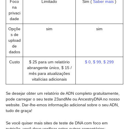
Foco
Limitado
Sim (
Saber mais
)
na
privaci
dade
Opçõe
sim
sim
s de
upload
de
dados
Custo
$ 25 para um relatório
$ 0, $ 99, $ 299
abrangente único, $ 15 /
mês para atualizações
vitalícias adicionais
Se desejar obter um relatório de ADN completo gratuitamente,
pode carregar o seu teste 23andMe ou AncestryDNA no nosso
website. Dar-lhe-emos informação adicional sobre o seu ADN,
tudo de graça!
Se você quiser mais sites de teste de DNA com foco em
nutrição, você deve verificar estes outros comentários: