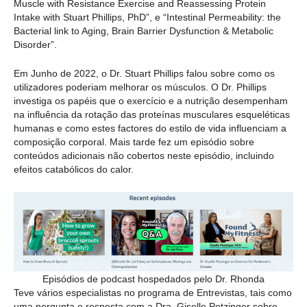
Muscle with Resistance Exercise and Reassessing Protein
Intake with Stuart Phillips, PhD”, e “Intestinal Permeability: the
Bacterial link to Aging, Brain Barrier Dysfunction & Metabolic
Disorder”.
Em Junho de 2022, o Dr. Stuart Phillips falou sobre como os
utilizadores poderiam melhorar os músculos. O Dr. Phillips
investiga os papéis que o exercício e a nutrição desempenham
na influência da rotação das proteínas musculares esqueléticas
humanas e como estes factores do estilo de vida influenciam a
composição corporal. Mais tarde fez um episódio sobre
conteúdos adicionais não cobertos neste episódio, incluindo
efeitos catabólicos do calor.
Episódios de podcast hospedados pelo Dr. Rhonda
Teve vários especialistas no programa de Entrevistas, tais como
uma pergunta e resposta com a Dra. Giselle Petzinger sobre