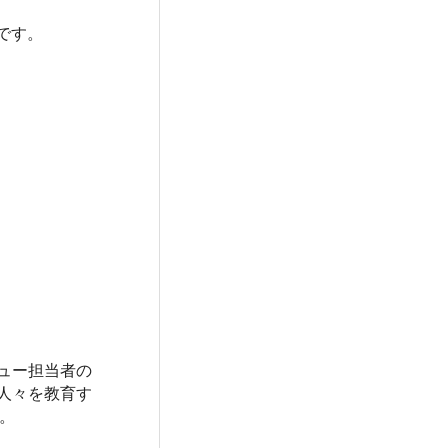
価です。
ュー担当者の
の人々を教育す
。