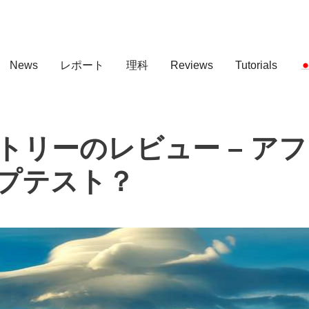
News
レポート
理科
Reviews
Tutorials
トリーのレビュー – ア
プテスト？