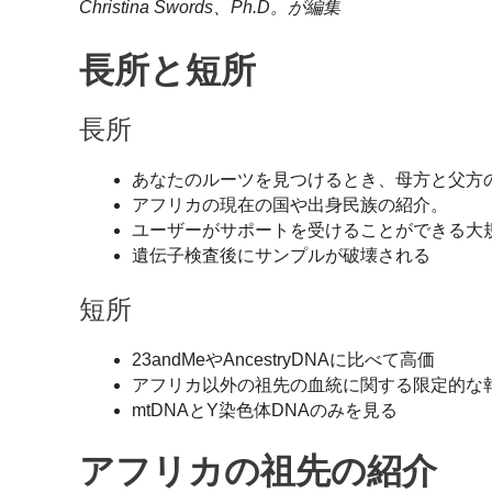
Christina Swords、Ph.D。が編集
長所と短所
長所
あなたのルーツを見つけるとき、母方と父方
アフリカの現在の国や出身民族の紹介。
ユーザーがサポートを受けることができる大
遺伝子検査後にサンプルが破壊される
短所
23andMeやAncestryDNAに比べて高価
アフリカ以外の祖先の血統に関する限定的な
mtDNAとY染色体DNAのみを見る
アフリカの祖先の紹介