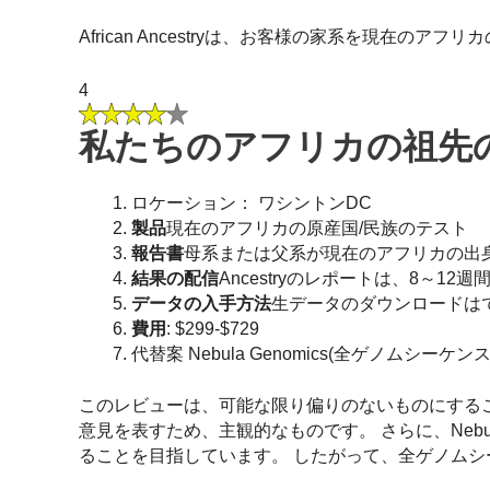
African Ancestryは、お客様の家系を現在
4
私たちのアフリカの祖先
ロケーション： ワシントンDC
製品
現在のアフリカの原産国/民族のテスト
報告書
母系または父系が現在のアフリカの出
結果の配信
Ancestryのレポートは、8～
データの入手方法
生データのダウンロードは
費用
: $299-$729
代替案 Nebula Genomics(全ゲノム
このレビューは、可能な限り偏りのないものにする
意見を表すため、主観的なものです。 さらに、Nebu
ることを目指しています。 したがって、全ゲノムシ