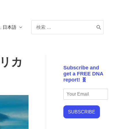
Search
日本語
for:
フリカ
Subscribe and
get a FREE DNA
report! 🧬
SUBSCRIBE