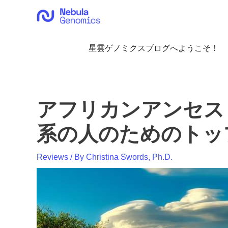
内
容
を
ス
星雲ゲノミクスブログへようこそ！
キ
ッ
プ
アフリカンアンセス
系の人のためのトッ
Reviews
/ By
Christina Swords, Ph.D.