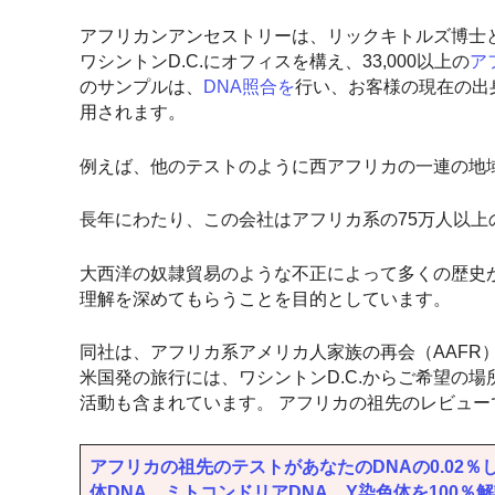
アフリカンアンセストリーは、リックキトルズ博士と
ワシントンD.C.にオフィスを構え、33,000以上の
ア
のサンプルは、
DNA照合を
行い、お客様の現在の出
用されます。
例えば、他のテストのように西アフリカの一連の地
長年にわたり、この会社はアフリカ系の75万人以上
大西洋の奴隷貿易のような不正によって多くの歴史
理解を深めてもらうことを目的としています。
同社は、アフリカ系アメリカ人家族の再会（AAFR
米国発の旅行には、ワシントンD.C.からご希望の
活動も含まれています。 アフリカの祖先のレビュー
アフリカの祖先のテストがあなたのDNAの0.02％しか
体DNA、ミトコンドリアDNA、Y染色体を100％解読す