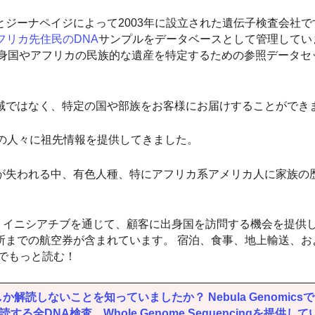
ジーナペイジによって2003年に設立された遺伝子検査会社で
フリカ先住民のDNA
サンプルをデータベースとして管理してい
身国やアフリカの民族的な遺産を特定するための参照データセ
域ではなく、特定の国や部族をお客様にお届けすることができ
の人々に祖先情報を提供してきました。
が失われる中、有色人種、特にアフリカ系アメリカ人に家族の
）イニシアチブを通じて、顧客に出身国を訪問する機会を提供
場所までの航空券が含まれています。 宿泊、食事、地上輸送、
でもっと読む！
解読しないことを知っていましたか？ Nebula Genomics
る全DNA検査、Whole Genome Sequencingを提供して