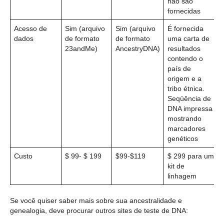
não são
fornecidas
Acesso de
Sim (arquivo
Sim (arquivo
É fornecida
dados
de formato
de formato
uma carta de
23andMe)
AncestryDNA)
resultados
contendo o
país de
origem e a
tribo étnica.
Seqüência de
DNA impressa
mostrando
marcadores
genéticos
Custo
$ 99- $ 199
$99-$119
$ 299 para um
kit de
linhagem
Se você quiser saber mais sobre sua ancestralidade e
genealogia, deve procurar outros sites de teste de DNA: