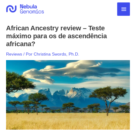
Ir
Men
para
o
princ
conteúdo
African Ancestry review – Teste
máximo para os de ascendência
africana?
Reviews
/ Por
Christina Swords, Ph.D.