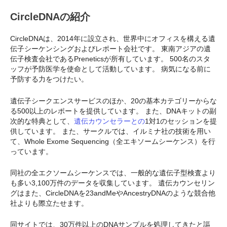
CircleDNAの紹介
CircleDNAは、2014年に設立され、世界中にオフィスを構える遺
伝子シーケンシングおよびレポート会社です。 東南アジアの遺
伝子検査会社であるPreneticsが所有しています。 500名のスタ
ッフが予防医学を使命として活動しています。 病気になる前に
予防する力をつけたい。
遺伝子シークエンスサービスのほか、20の基本カテゴリーからな
る500以上のレポートを提供しています。 また、DNAキットの副
次的な特典として、
遺伝カウンセラーとの
1対1のセッションを提
供しています。 また、サークルでは、イルミナ社の技術を用い
て、Whole Exome Sequencing（全エキソームシーケンス）を行
っています。
同社の全エクソームシーケンスでは、一般的な遺伝子型検査より
も多い3,100万件のデータを収集しています。 遺伝カウンセリン
グはまた、CircleDNAを23andMeやAncestryDNAのような競合他
社よりも際立たせます。
同サイトでは、30万件以上のDNAサンプルを処理してきたと謳