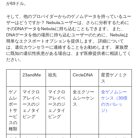
が69ドル。
そして、他のプロバイダーからのゲノムデータを持っているユー
ザーはどうですか？ Nebulaユーザーは、さらに分析するために
そのDNAデータをNebulaに持ち込むこともできます。 また、
DNAデータを他の場所に持ち込むユーザーのために、Nebulaは
簡単なエクスポートオプションを提供します。 詳細について
は、遺伝カウンセラーに連絡することをお勧めします。 家族歴
に既知の遺伝性疾患がある場合は、まず医療提供者に相談してく
ださい。
23andMe
祖先
CircleDNA
星雲ゲノミク
ス
ゲノ
マイクロ
マイクロ
全エクソー
全ゲノムシー
ムレ
アレイベ
アレイベ
ムシーケン
ケンス（30倍
ポー
ースのジ
ースのジ
ス
のカバレッ
トサ
ェノタイ
ェノタイ
ジ）
ービ
ピング
ピング
スの
種類