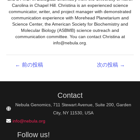
Carolina in Chapel Hill. Christina is an experienced science
communicator, writer, and project manager with demonstrated
communication experience with Morehead Planetarium and
Science Center, the American Society for Biochemistry and
Molecular Biology (ASBMB) science outreach and
communication committee. You can contact Christina at
info@nebula.org.
投
←
前の投稿
次の投稿
→
稿
ナ
ビ
ゲ
Contact
ー
シ
Nebula Genomics, 711 Stewart Avenue, Suite 200, Garden
ョ
City, NY 11530, USA
ン
info@nebula.org
Follow us!