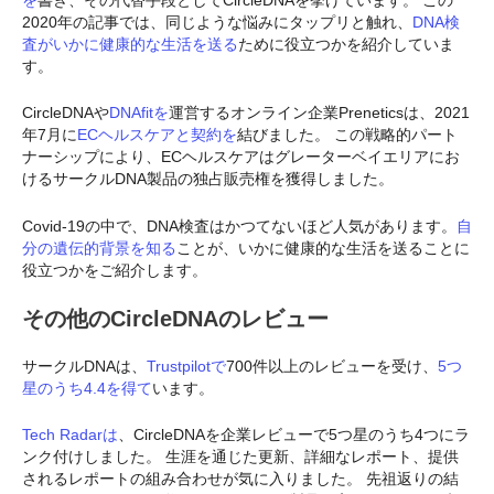
2020年の記事では、同じような悩みにタップリと触れ、
DNA検
査がいかに健康的な生活を送る
ために役立つかを紹介していま
す。
CircleDNAや
DNAfitを
運営するオンライン企業Preneticsは、2021
年7月に
ECヘルスケアと契約を
結びました。 この戦略的パート
ナーシップにより、ECヘルスケアはグレーターベイエリアにお
けるサークルDNA製品の独占販売権を獲得しました。
Covid-19の中で、DNA検査はかつてないほど人気があります。
自
分の遺伝的背景を知る
ことが、いかに健康的な生活を送ることに
役立つかをご紹介します。
その他のCircleDNAのレビュー
サークルDNAは、
Trustpilotで
700件以上のレビューを受け、
5つ
星のうち4.4を得て
います。
Tech Radarは
、CircleDNAを企業レビューで5つ星のうち4つにラ
ンク付けしました。 生涯を通じた更新、詳細なレポート、提供
されるレポートの組み合わせが気に入りました。 先祖返りの結