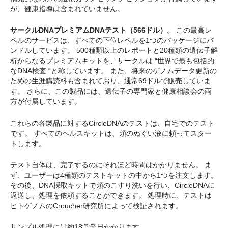
が、健康指導は含まれていません。
サークルDNAプレミアムDNAテスト（566ドル）。
この最高レ
ベルのサービスは、すべての下位レベルを1つのパッケージにバ
ンドルしています。 500種類以上のレポートと20種類の遺伝子解
析からなるプレミアムキットを、サークルは “世界で最も包括的
なDNA検査 “と称しています。 また、将来のゲノムデータ更新の
ための生涯購読料も含まれており、通常69ドルで販売していま
す。 さらに、この製品には、遺伝子の専門家と健康相談会の両
方が付属しています。
これらの各製品に対するCircleDNAのテストは、自宅でのテスト
です。 すべてのヘルスキットは、頬のぬぐい液に頼ってスター
トします。
テスト自体は、完了するのにそれほど時間はかかりません。 ま
ず、ユーザーは4種類のテストキットの中から1つを注文します。
その後、DNA採取キットで頬のこすり洗いを行い、CircleDNAに
返送し、処理を依頼することができます。 処理時に、テストは
ヒトゲノムのCroucher研究所によって検証されます。
サンプル処理には約18営業日かかります。