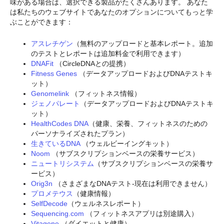
味がある場合は、選択できる製品がたくさんあります。 あなた
は私たちのウェブサイトであなたのオプションについてもっと学
ぶことができます：
アスレチゲン
（無料のアップロードと基本レポート。追加
のテストとレポートは追加料金で利用できます）
DNAFit
（CircleDNAとの提携）
Fitness Genes
（データアップロードおよびDNAテストキ
ット）
Genomelink
（フィットネス情報）
ジェノパレート
（データアップロードおよびDNAテストキ
ット）
HealthCodes DNA
（健康、栄養、フィットネスのための
パーソナライズされたプラン）
生きているDNA
（ウェルビーイングキット）
Noom
（サブスクリプションベースの栄養サービス）
ニュートリシステム
（サブスクリプションベースの栄養サ
ービス）
Orig3n
（さまざまなDNAテスト-現在は利用できません）
プロメテウス
（健康情報）
SelfDecode
（ウェルネスレポート）
Sequencing.com
（フィットネスアプリは別途購入）
Vitagene
（ダイエットと健康）