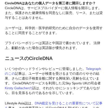
CircleDNAはあなたの個人データを第三者に開示しますか？
CircleDNAは、サービスプロバイダーに個人情報を開示します。
また、保護された健康情報を同意なしに販売、リース、または貸
与することはありません。
ユーザーは、科学的・医学的研究のために自分のデータを使用す
ることに同意することができます。
プライバシーポリシーは英語と中国語で書かれています。 法律
上、齟齬があった場合は英語版が優先されます。
ニュースのCircleDNA
いくつかのヘッドラインやレビューに登場しました。
Telegraph
のこの
記事は、ユーザーが検査を受けるまでの道のりやその結
果、さらに遺伝子検査全般に関する興味深い見解を伝えていま
す。 CircleDNAのサービスを利用した元Sky Sports UKの司会者
Kirsty Gallacherの
話は、それがいかにショッキングでありなが
ら、目を見張るものであるかを示しています。
Lifestyle Asia誌は、
DNA鑑定を受けることの重要性について記事
を
書き、その代替手段としてCircleDNAを挙げています。 この