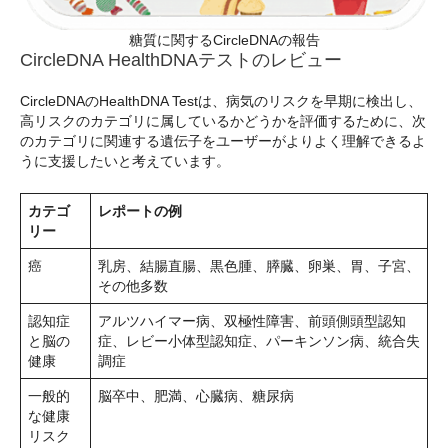
糖質に関するCircleDNAの報告
CircleDNA HealthDNAテストのレビュー
CircleDNAのHealthDNA Testは、病気のリスクを早期に検出し、
高リスクのカテゴリに属しているかどうかを評価するために、次
のカテゴリに関連する遺伝子をユーザーがよりよく理解できるよ
うに支援したいと考えています。
カテゴ
レポートの例
リー
癌
乳房、結腸直腸、黒色腫、膵臓、卵巣、胃、子宮、
その他多数
認知症
アルツハイマー病、双極性障害、前頭側頭型認知
と脳の
症、レビー小体型認知症、パーキンソン病、統合失
健康
調症
一般的
脳卒中、肥満、心臓病、糖尿病
な健康
リスク