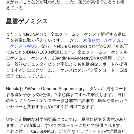
果が弱いことなどが嫌われた。 また、製品が高価であるとも考
えている。
星雲ゲノミクス
また、CircleDNAでは、全エクソームシーケンスで解析する遺伝
子を豊富に取り揃えています。 しかし、
30倍速ホールゲノムシ
ーケンス（WGS
）なら、Nebula Genomicsはわずか299ドル以下
であなたのDNAを100％解読します。 全エクソームシーケンスも
全ゲノムシーケンスも、23andMeやAncestryDNAが採用してい
る一般的なジェノタイピング手法よりも包括的なレポートを提供
しますが、全エクソームシーケンスはタンパク質をコードする遺
伝子で止まっています。
Nebula社のWhole Genome Sequencingは、タンパク質をコード
する遺伝子からX染色体、Y染色体まですべて解読します。 当社
の全ゲノムシークエンスデータは非常に詳細で、医師や遺伝カウ
ンセラーと共有するためにすぐに利用できます。
詳細と定期的な科学的更新については、星雲に研究図書館があり
ます。 この情報は、すべてのユーザーに無料で提供されます。
これに対し、CircleDNAは、定期的なアップデートの生涯購読料