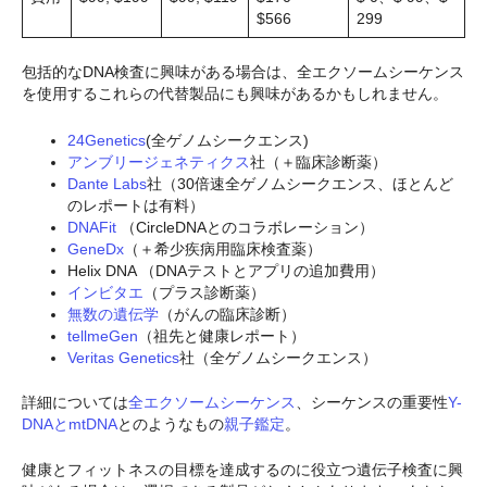
$566
299
包括的なDNA検査に興味がある場合は、全エクソームシーケンス
を使用するこれらの代替製品にも興味があるかもしれません。
24Genetics
(全ゲノムシークエンス)
アンブリージェネティクス
社（＋臨床診断薬）
Dante Labs
社（30倍速全ゲノムシークエンス、ほとんど
のレポートは有料）
DNAFit
（CircleDNAとのコラボレーション）
GeneDx
（＋希少疾病用臨床検査薬）
Helix DNA （DNAテストとアプリの追加費用）
インビタエ
（プラス診断薬）
無数の遺伝学
（がんの臨床診断）
tellmeGen
（祖先と健康レポート）
Veritas Genetics
社（全ゲノムシークエンス）
詳細については
全エクソームシーケンス
、シーケンスの重要性
Y-
DNAとmtDNA
とのようなもの
親子鑑定
。
健康とフィットネスの目標を達成するのに役立つ遺伝子検査に興