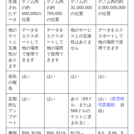
生成
ゲノム内
ゲノム内
ゲノムの
ゲノム内の約
され
の約
の約
31,000,000
3,000,000,000
たデ
600,000の
700,000
の位置
の位置
ータ
位置
の位置
他の
データを
データを
他のサービ
データをエク
サイ
エクスポ
エクスポ
スとの互換
スポートして
トと
ートして
ートして
性はありま
他の場所で使
互換
他の場所
他の場所
せん
用できます
性が
で使用で
で使用で
あり
きます
きます
ます
祖先
はい
はい
はい
はい
の報
告
定期
はい
はい
あり（69ド
はい （
星雲研
的な
ル、または
究図書館
、 自
アッ
566ドルの
由）
プデ
テストに含
ート
まれる）。
費用
$99, $199
$99, $119
$170 –
$ 0、$ 99、$