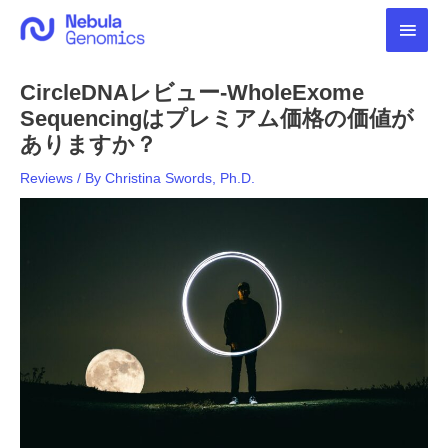
内
メ
容
を
イ
ス
CircleDNAレビュー-WholeExome
キ
ン
ッ
Sequencingはプレミアム価格の価値が
プ
メ
ありますか？
ニ
Reviews
/ By
Christina Swords, Ph.D.
ュ
ー