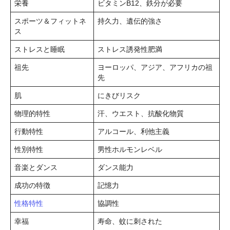
栄養
ビタミンB12、鉄分が必要
スポーツ＆フィットネ
持久力、遺伝的強さ
ス
ストレスと睡眠
ストレス誘発性肥満
祖先
ヨーロッパ、アジア、アフリカの祖
先
肌
にきびリスク
物理的特性
汗、ウエスト、抗酸化物質
行動特性
アルコール、利他主義
性別特性
男性ホルモンレベル
音楽とダンス
ダンス能力
成功の特徴
記憶力
性格特性
協調性
幸福
寿命、蚊に刺された