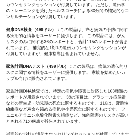
カウンセリングセッションが付属しています。 ただし、遺伝学
のトレーニングを受けたヘルスコーチによる30分間の補完的なコ
ンサルテーションが付属しています。
健康DNA検査（499ドル）：
この製品は、癌と病気の予防に関す
る実用的な情報をユーザーに提供します。 この製品には、がん
リスクのみに関する36のレポートと、合計115のレポートが含ま
れています。 補完的な1対1の遺伝カウンセリングセッションが
付属していますが、健康指導は含まれていません。
家族計画DNAテスト（499ドル）：
この製品は、病気の遺伝的リ
スクに関する情報をユーザーに提供します。 家族を始めたいカ
ップル向けに販売されています。
家族計画DNA検査では、特定の病気や障害に対応した163種類の
レポートが用意されています。 38の項目は、グラシール症候群
などの新生児・幼児期の死亡に関するものです。 116は、嚢胞性
線維症など寿命を縮める病気や小児死亡に関するものです。 フ
ェニルアラニン水酸化酵素欠損症など、知的障害のリスクが高い
とされる71の疾患が報告されています。
補完的な1対1の遺伝カウンセリングセッションが付属しています