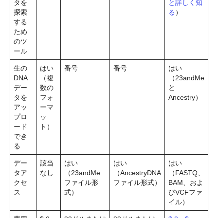
タを
と詳しく知
探索
る
）
する
ため
のツ
ール
生の
はい
番号
番号
はい
DNA
（複
（23andMe
デー
数の
と
タを
フォ
Ancestry）
アッ
ーマ
プロ
ッ
ード
ト）
でき
る
デー
該当
はい
はい
はい
タア
なし
（23andMe
（AncestryDNA
（FASTQ、
クセ
ファイル形
ファイル形式）
BAM、およ
ス
式）
びVCFファ
イル）