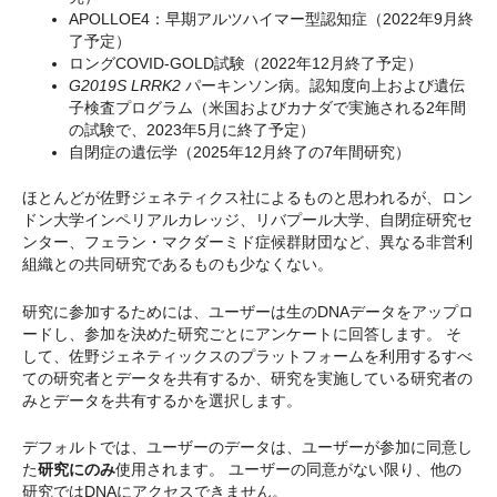
APOLLOE4：早期アルツハイマー型認知症（2022年9月終
了予定）
ロングCOVID-GOLD試験（2022年12月終了予定）
G2019S LRRK2
パーキンソン病。認知度向上および遺伝
子検査プログラム（米国およびカナダで実施される2年間
の試験で、2023年5月に終了予定）
自閉症の遺伝学（2025年12月終了の7年間研究）
ほとんどが佐野ジェネティクス社によるものと思われるが、ロン
ドン大学インペリアルカレッジ、リバプール大学、自閉症研究セ
ンター、フェラン・マクダーミド症候群財団など、異なる非営利
組織との共同研究であるものも少なくない。
研究に参加するためには、ユーザーは生のDNAデータをアップロ
ードし、参加を決めた研究ごとにアンケートに回答します。 そ
して、佐野ジェネティックスのプラットフォームを利用するすべ
ての研究者とデータを共有するか、研究を実施している研究者の
みとデータを共有するかを選択します。
デフォルトでは、ユーザーのデータは、ユーザーが参加に同意し
た
研究にのみ
使用されます。 ユーザーの同意がない限り、他の
研究ではDNAにアクセスできません。