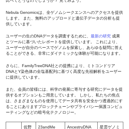
比べてどうなのでしょうか？ 見てみよう。
Nebula Genomicsは、全ゲノムシークエンスへのアクセスを提供
します。 また、無料のアップロードと遺伝子データの分析も提
供しています。
ユーザーの生のDNAデータを調査するために、
最新の研究
成果
とツールに基づいたレポートを提供しています。 これにより、
ユーザーが自分のペースでゲノムを探索し、あらゆる疑問に答え
ることができる、非常にダイナミックな体験が可能になります。
さらに、FamilyTreeDNA社との提携により、ミトコンドリア
DNAとY染色体の全塩基配列に基づく高度な先祖解析をユーザー
に提供しています。
また、会員の皆様には、科学の発展に寄与する研究にデータを提
供するオプションもご用意しています。 しかし、私たちの焦点
は、さまざまなものを使用してデータ共有を安全かつ透過的にす
ることにありますブロックチェーンやプライバシー保護コンピュ
ーティングなどの暗号化テクノロジー。
佐野
23andMe
AncestryDNA
星雲ゲノミ