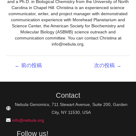
and a Ph.D. in Biological Chemistry from the University of North
Carolina in Chapel Hill. Christina is an experienced science
communicator, writer, and project manager with demonstrated
communication experience with Morehead Planetarium and
Science Center, the American Society for Biochemistry and
Molecular Biology (ASBMB) science outreach and
communication committee. You can contact Christina at
info@nebula.org.
投
←
前の投稿
次の投稿
→
稿
ナ
ビ
ゲ
Contact
ー
シ
Nebula Genomics, 711 Stewart Avenue, Suite 200, Garden
ョ
City, NY 11530, USA
ン
info@nebula.org
Follow us!