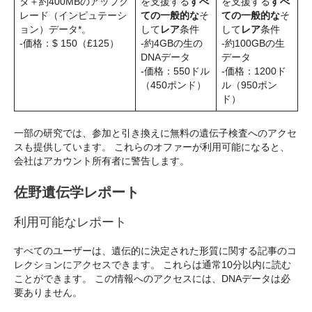
タ＋約400MBのアップグ
を支援する
すべ
を支援する
すべ
レード（インピュテーシ
ての一般的な
そ
ての一般的な
そ
ョン）データ*。
して
レア
条件
して
レア
条件
-価格：$ 150（£125）
-約4GBの生の
-約100GBの生
DNAデータ
データ
-価格：550ドル
-価格：1200ド
（450ポンド）
ル（950ポン
ド）
一部の研究では、参加と引き換えに無料の遺伝子検査へのアクセ
スも提供しています。 これらのオファーが利用可能になると、
会社はアカウント所有者に警告します。
佐野遺伝学レポート
利用可能なレポート
すべてのユーザーは、遺伝的に決定された形質に関する記事のコ
レクションにアクセスできます。 これらは通常10分以内に読む
ことができます。 この情報へのアクセスには、DNAデータは必
要ありません。