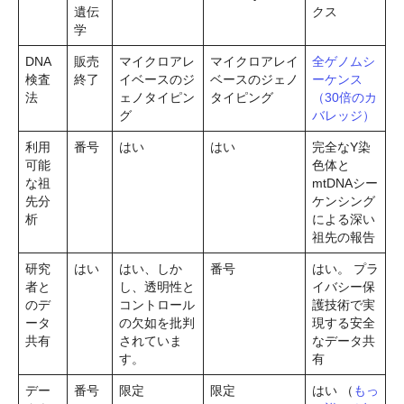
遺伝
クス
学
DNA
販売
マイクロアレ
マイクロアレイ
全ゲノムシ
検査
終了
イベースのジ
ベースのジェノ
ーケンス
法
ェノタイピン
タイピング
（30倍のカ
グ
バレッジ）
利用
番号
はい
はい
完全なY染
可能
色体と
な祖
mtDNAシー
先分
ケンシング
析
による深い
祖先の報告
研究
はい
はい、しか
番号
はい。 プラ
者と
し、透明性と
イバシー保
のデ
コントロール
護技術で実
ータ
の欠如を批判
現する安全
共有
されていま
なデータ共
す。
有
デー
番号
限定
限定
はい （
もっ