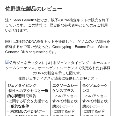
佐野遺伝製品のレビュー
注：Sano Genetics社では、以下のDNA検査キットの販売を終了
しています。 この情報は、歴史的な参考資料としてのみご利用
いただけます。
同社は3種類のDNA検査キットを提供した。 ゲノムのどの部分を
解析するかで違いがあった。Genotyping、Exome Plus、Whole
Genome DNA sequencingです。
佐野ジェネティクスが過去に提供したDNAテスト
ジェノタイピング
エクソームシー
全ゲノムシーケ
-特性へのアクセスと
一般
ケンスプラス
ンス
的な状態
研究報告
– へのアクセス
– へのアクセス
-に関する研究を支援する
すべて
特性と状
すべて
特性と状
一般的な条件
態のレポート
態のレポート
– 約30MBの生DNAデー
-に関する研究
-に関する研究