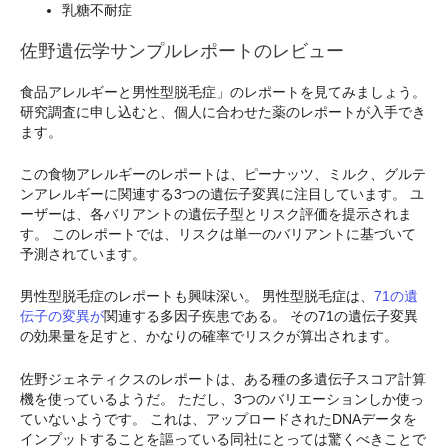
乳糖不耐症
佐野遺伝学サンプルレポートのレビュー
食品アレルギーと男性型脱毛症」のレポートを見てみましょう。
研究調査に申し込むと、個人に合わせた薬のレポートが入手でき
ます。
この食物アレルギーのレポートは、ピーナッツ、ミルク、グルテ
ンアレルギーに関連する3つの遺伝子変異に注目しています。 ユ
ーザーは、各バリアントの遺伝子型とリスク評価を提示されま
す。 このレポートでは、リスクは単一のバリアントに基づいて
予測されています。
男性型脱毛症のレポートも興味深い。 男性型脱毛症は、
71の遺
伝子の変異が
関連する多因子疾患である。 その71の遺伝子変異
の効果量を足すと、かなりの確率でリスクが算出されます。
佐野ジェネティクスのレポートは、ある種の多遺伝子スコア計算
機を使っているようだ。 ただし、3つのバリエーションしか使っ
ていないようです。 これは、アップロードされたDNAデータを
インプットすることを謳っている同社にとっては驚くべきことで