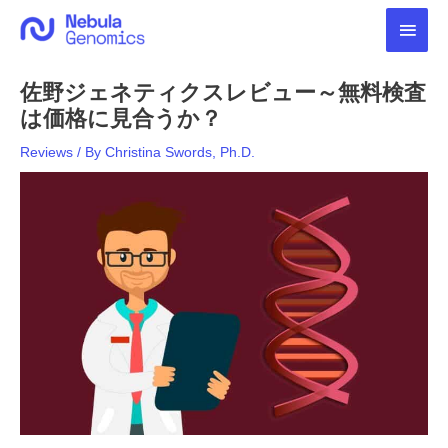
内
メ
容
を
イ
ス
佐野ジェネティクスレビュー～無料検査
キ
ン
ッ
は価格に見合うか？
プ
メ
Reviews
/ By
Christina Swords, Ph.D.
ニ
ュ
ー