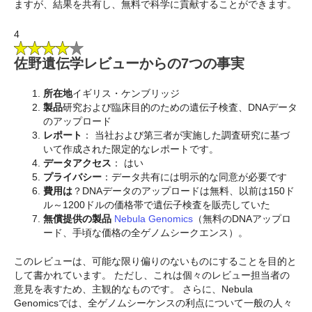
ますが、結果を共有し、無料で科学に貢献することができます。
4
佐野遺伝学レビューからの7つの事実
所在地
イギリス・ケンブリッジ
製品
研究および臨床目的のための遺伝子検査、DNAデータ
のアップロード
レポート
：
当社および第三者が実施した調査研究に基づ
いて作成された限定的なレポートです。
データアクセス
： はい
プライバシー
：データ共有には明示的な同意が必要です
費用は
？DNAデータのアップロードは無料、以前は150ド
ル～1200ドルの価格帯で遺伝子検査を販売していた
無償提供の製品
Nebula Genomics
（無料のDNAアップロ
ード、手頃な価格の全ゲノムシークエンス）。
このレビューは、可能な限り偏りのないものにすることを目的と
して書かれています。 ただし、これは個々のレビュー担当者の
意見を表すため、主観的なものです。 さらに、Nebula
Genomicsでは、全ゲノムシーケンスの利点について一般の人々