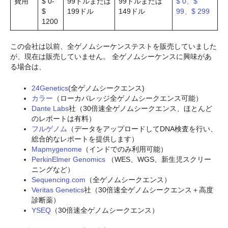
費用
$ 0-
99ドルまたは
99ドルまたは
$ 0、$
$
199ドル
149ドル
99、$ 299
1200
この会社は以前、全ゲノムシーケンステストを販売していました
が、現在は販売していません。 全ゲノムシーケンスに興味があ
る場合は、
24Genetics
(全ゲノムシークエンス)
カラー
（ローカバレッジ全ゲノムシークエンス可能）
Dante Labs
社（30倍速全ゲノムシークエンス、ほとんど
のレポートは有料）
フルゲノム
（データをアップロードしてDNA検査を行い、
総合的なレポートを提供します）
Mapmygenome
（インドでのみ利用可能）
PerkinElmer Genomics
（WES、WGS、新生児スクリー
ニングなど）
Sequencing.com
（全ゲノムシークエンス）
Veritas Genetics
社（30倍速全ゲノムシークエンス＋高度
診断薬）
YSEQ
（30倍速全ゲノムシークエンス）