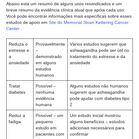
Abaixo está um resumo de alguns usos reivindicados e um
breve resumo da evidência clínica atual que apóia cada uso.
Você pode encontrar informações mais específicas sobre esses
estudos de apoio em
Site do Memorial Sloan Kettering Cancer
Center
.
Reduza o
Provavelmente
Vários estudos sugerem que
estresse e
–
ashwagandha pode ser útil no
a
demonstrado
tratamento do estresse e da
ansiedade
em alguns
ansiedade
estudos
humanos
Tratar
Possível –
Alguns estudos não humanos
diabetes
nenhuma
sugerem que ashwagandha
evidência
pode ajudar com diabetes tipo
humana
2
Reduz a
Possível – um
Um estudo inicial mostrou
fadiga
pequeno
alguns benefícios – estudos
estudo em
adicionais necessários para
pacientes com
confirmar