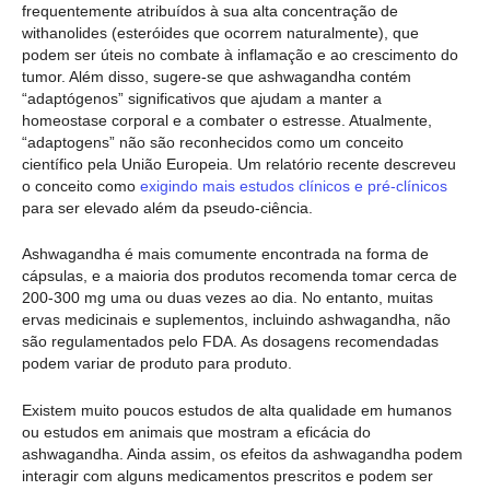
frequentemente atribuídos à sua alta concentração de
withanolides (esteróides que ocorrem naturalmente), que
podem ser úteis no combate à inflamação e ao crescimento do
tumor. Além disso, sugere-se que ashwagandha contém
“adaptógenos” significativos que ajudam a manter a
homeostase corporal e a combater o estresse. Atualmente,
“adaptogens” não são reconhecidos como um conceito
científico pela União Europeia. Um relatório recente descreveu
o conceito como
exigindo mais estudos clínicos e pré-clínicos
para ser elevado além da pseudo-ciência.
Ashwagandha é mais comumente encontrada na forma de
cápsulas, e a maioria dos produtos recomenda tomar cerca de
200-300 mg uma ou duas vezes ao dia. No entanto, muitas
ervas medicinais e suplementos, incluindo ashwagandha, não
são regulamentados pelo FDA. As dosagens recomendadas
podem variar de produto para produto.
Existem muito poucos estudos de alta qualidade em humanos
ou estudos em animais que mostram a eficácia do
ashwagandha. Ainda assim, os efeitos da ashwagandha podem
interagir com alguns medicamentos prescritos e podem ser