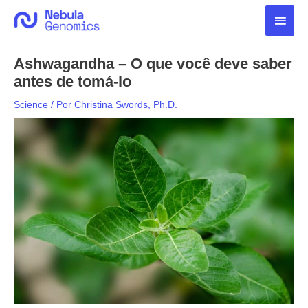
Ir
Men
para
o
princ
conteúdo
Ashwagandha – O que você deve saber
antes de tomá-lo
Science
/ Por
Christina Swords, Ph.D.