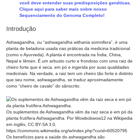
você deve entender suas predisposições genéticas.
Clique aqui para saber mais sobre nosso
Sequenciamento do Genoma Completo!
Introdução
Ashwagandha, ou “ashwagandha withania somnifera”, é uma
planta de beladona usada nas práticas da medicina tradicional
(como o Ayurveda). A planta é encontrada na Índia, China,
Nepal e Iêmen. É um arbusto curto e frondoso com uma raiz de
cheiro forte que é seca, em pó e ingerida por suas qualidades
medicinais. Na verdade, a raiz tem um cheiro tão forte e distinto
que seu nome, ashwagandha, se traduz aproximadamente
como “cheiro de cavalo” do sânscrito.
Os suplementos de Ashwagandha vêm da raiz seca e em pó da
planta frutífera Ashwagandha. Por Wowbobwow12 na Wikipedia
em inglês, CC BY-SA 3.0,
https://commons.wikimedia.org/w/index.php?curid=60520795
Os benefícios para a saúde do ashwagandha são