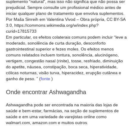
suplemento “natural”, mas isso não significa que não possa ser
prejudicial. Sempre consulte um profissional médico antes de
iniciar qualquer plano de tratamento que envolva suplementos.
Por Maša Sinreih em Valentina Vivod – Obra própria, CC BY-SA
3.0, https://commons.wikimedia.org/w/index.php?
curid=17815733
Em particular, os efeitos colaterais comuns podem incluir “leve a
moderado, sonolência de curta duração, desconforto
gastrointestinal superior e fezes moles. Os efeitos menos
comuns relatados incluem tontura, sonolência, alucinógeno,
vertigem, congestão nasal (rinite), tosse, resfriado, diminuição
do apetite, náusea, constipação, boca seca, hiperatividade,
cólicas noturnas, visão turva, hiperacidez, erupção cutânea e
ganho de peso. ” (
fonte
)
Onde encontrar Ashwagandha
Ashwagandha pode ser encontrada na maioria das lojas de
saúde e bem-estar, farmácias, na seção de suplementos de
saúde e em uma variedade de varejistas online como
walmart.com, amazon.com e muitos outros.