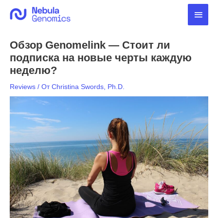
Перейти
Глав
к
содержимому
мен
Обзор Genomelink — Стоит ли
подписка на новые черты каждую
неделю?
Reviews
/ От
Christina Swords, Ph.D.