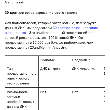
Genomelink.
30-кратное секвенирование всего генома
Для пользователей, которые хотят больше, чем загрузка
данных ДНК, мы предлагаем
30-кратное секвенирование
всего генома
. Это наиболее полный генетический тест,
который расшифровывает 100% вашей ДНК. Он
предоставляет в 10 000 раз больше информации, чем
предоставляет 23andMe или Ancestry.
23andMe
ПредкиДНК
Gen
Тип
ДНК-микрочип
ДНК-микрочип
Тес
предоставленного
ДНК
генетического
пре
тестирования
Возможность
Нет
Нет
Да 
загрузки
Anc
необработанных
MyH
данных ДНК