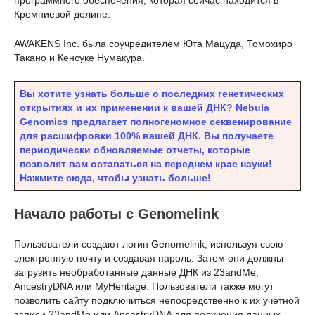
Кремниевой долине.
AWAKENS Inc. была соучредителем Юта Мацуда, Томохиро
Такано и Кенсуке Нумакура.
Вы хотите узнать больше о последних генетических
открытиях и их применении к вашей ДНК? Nebula
Genomics предлагает полногеномное секвенирование
для расшифровки 100% вашей ДНК. Вы получаете
периодически обновляемые отчеты, которые
позволят вам оставаться на переднем крае науки!
Нажмите сюда, чтобы узнать больше!
Начало работы с Genomelink
Пользователи создают логин Genomelink, используя свою
электронную почту и создавая пароль. Затем они должны
загрузить необработанные данные ДНК из 23andMe,
AncestryDNA или MyHeritage. Пользователи также могут
позволить сайту подключиться непосредственно к их учетной
записи 23andMe или AncestryDNA для получения данных