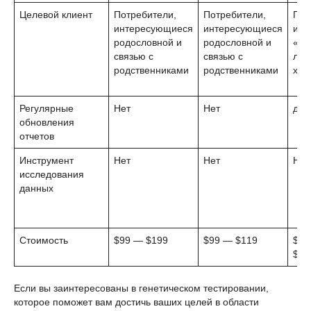
Целевой клиент
Потребители,
Потребители,
Пот
интересующиеся
интересующиеся
инт
родословной и
родословной и
«за
связью с
связью с
лич
родственниками
родственниками
хар
Регулярные
Нет
Нет
да
обновления
отчетов
Инструмент
Нет
Нет
Нет
исследования
данных
Стоимость
$99 — $199
$99 — $119
$0 
$14
Если вы заинтересованы в генетическом тестировании,
которое поможет вам достичь ваших целей в области