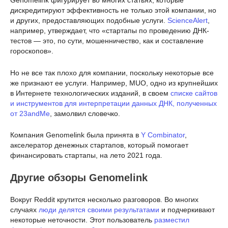
Genomelink фигурирует во многих статьях, которые
дискредитируют эффективность не только этой компании, но
и других, предоставляющих подобные услуги.
ScienceAlert
,
например, утверждает, что «стартапы по проведению ДНК-
тестов — это, по сути, мошенничество, как и составление
гороскопов».
Но не все так плохо для компании, поскольку некоторые все
же признают ее услуги. Например, MUO, одно из крупнейших
в Интернете технологических изданий, в своем
списке сайтов
и инструментов для интерпретации данных ДНК, полученных
от 23andMe
, замолвил словечко.
Компания Genomelink была принята в
Y Combinator
,
акселератор денежных стартапов, который помогает
финансировать стартапы, на лето 2021 года.
Другие обзоры Genomelink
Вокруг Reddit крутится несколько разговоров. Во многих
случаях
люди делятся своими результатами
и подчеркивают
некоторые неточности. Этот пользователь
разместил