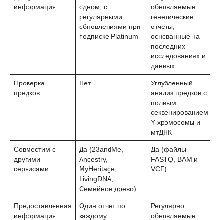
информация
одном, с
обновляемые
регулярными
генетические
обновлениями при
отчеты,
подписке Platinum
основанные на
последних
исследованиях и
данных
Проверка
Нет
Углубленный
предков
анализ предков с
полным
секвенированием
Y-хромосомы и
мтДНК
Совместим с
Да (23andMe,
Да (файлы
другими
Ancestry,
FASTQ, BAM и
сервисами
MyHeritage,
VCF)
LivingDNA,
Семейное древо)
Предоставленная
Один отчет по
Регулярно
информация
каждому
обновляемые