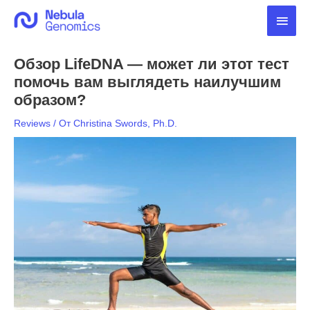
Перейти
Глав
к
содержимому
мен
Обзор LifeDNA — может ли этот тест
помочь вам выглядеть наилучшим
образом?
Reviews
/ От
Christina Swords, Ph.D.