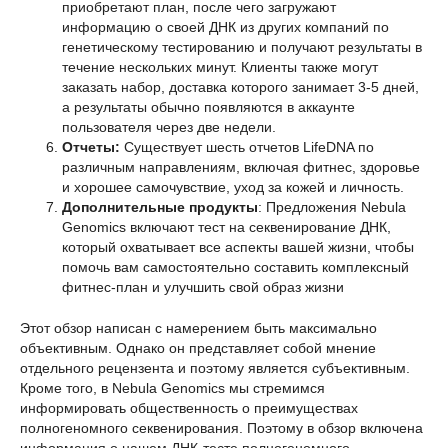
приобретают план, после чего загружают
информацию о своей ДНК из других компаний по
генетическому тестированию и получают результаты в
течение нескольких минут. Клиенты также могут
заказать набор, доставка которого занимает 3-5 дней,
а результаты обычно появляются в аккаунте
пользователя через две недели.
Отчеты:
Существует шесть отчетов LifeDNA по
различным направлениям, включая фитнес, здоровье
и хорошее самочувствие, уход за кожей и личность.
Дополнительные продукты
: Предложения Nebula
Genomics включают тест на секвенирование ДНК,
который охватывает все аспекты вашей жизни, чтобы
помочь вам самостоятельно составить комплексный
фитнес-план и улучшить свой образ жизни
Этот обзор написан с намерением быть максимально
объективным. Однако он представляет собой мнение
отдельного рецензента и поэтому является субъективным.
Кроме того, в Nebula Genomics мы стремимся
информировать общественность о преимуществах
полногеномного секвенирования. Поэтому в обзор включена
информация о нашем ДНК-тесте полногеномного