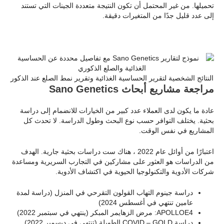
تحميلها. من غير المحتمل أن تكون النتيجة متعددة الجينات التي تستند
إلى عدد قليل جدًا من المتغيرات دقيقة.
النتائج الشخصية لتقرير الحساسية الغذائية وتقرير نمط الصلع عند الذكور
مراجعة مشاريع أبحاث Sano Genetics
عادة ما يكون لدى العملاء عدد كبير من الخيارات للانضمام إلى دراسة
بحثية. يختلف التوافر حسب نوع البحث وطول الدراسة. لا تحدث كل
المشاريع في نفس الوقت.
اعتبارًا من أوائل عام 2022 ، هناك ست دراسات بحثية جارية. الهدف
من الدراسات هو العثور على مشاركين في التجارب السريرية ومساعدة
شركات الأدوية والتكنولوجيا الحيوية في اكتشاف الأدوية.
دراسة جينوم التهاب القولون التقرحي في المنزل (دراسة لمدة
عامين تنتهي في أغسطس 2024)
APOLLOE4: مرض الزهايمر المبكر (ينتهي في سبتمبر 2022)
دراسة COVID – GOLD الطويلة (تنتهي في ديسمبر 2022)