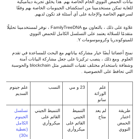
بيانات الحمض النووي الخام الخاصة بهم. هذا يخلق تجربة ديناميكية
للغاية تمكن مستخدمينا من استكشاف الجينومات الخاصة بهم وفقًا
لسرعتهم الخاصة والإجابة على أي أسئلة قد تكون لديهم.
علاوة على ذلك ، بالتعاون مع FamilyTreeDNA ، نوفر لمستخدمينا تحليلًا
متقدمًا للسلالة يعتمد على التسلسل الكامل للحمض النووي
للميتوكوندريا وكروموسومات Y.
نمنح أعضائنا أيضًا خيار مشاركة بياناتهم مع البحث للمساعدة في تقدم
العلوم. ومع ذلك ، ينصب تركيزنا على جعل مشاركة البيانات آمنة
وشفافة باستخدام مختلف تقنيات التشفير مثل blockchain والحوسبة
التي تحافظ على الخصوصية .
علم
23 و مي
النسب
علم جينوم
الوراثة
السديم
سانو
طريقة
لم يعد
التنميط
التنميط الجيني
تسلسل
اختبار
متاح
الجيني
القائم على
الجينوم
الحمض
القائم على
ميكروأري
الكامل
النووي
ميكروأري
(تغطية
30x)