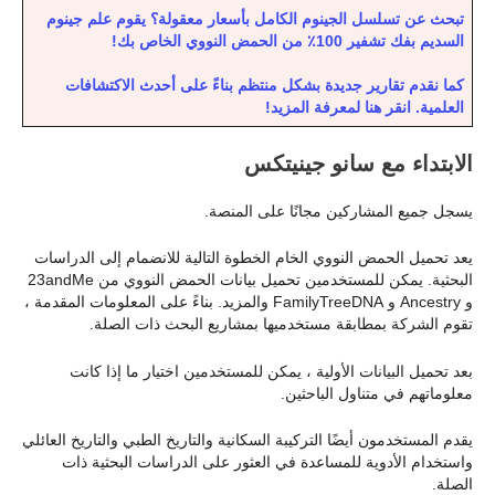
تبحث عن تسلسل الجينوم الكامل بأسعار معقولة؟ يقوم علم جينوم
السديم بفك تشفير 100٪ من الحمض النووي الخاص بك!
كما نقدم تقارير جديدة بشكل منتظم بناءً على أحدث الاكتشافات
العلمية. انقر هنا لمعرفة المزيد!
الابتداء مع سانو جينيتكس
يسجل جميع المشاركين مجانًا على المنصة.
يعد تحميل الحمض النووي الخام الخطوة التالية للانضمام إلى الدراسات
البحثية. يمكن للمستخدمين تحميل بيانات الحمض النووي من 23andMe
و Ancestry و FamilyTreeDNA والمزيد. بناءً على المعلومات المقدمة ،
تقوم الشركة بمطابقة مستخدميها بمشاريع البحث ذات الصلة.
بعد تحميل البيانات الأولية ، يمكن للمستخدمين اختيار ما إذا كانت
معلوماتهم في متناول الباحثين.
يقدم المستخدمون أيضًا التركيبة السكانية والتاريخ الطبي والتاريخ العائلي
واستخدام الأدوية للمساعدة في العثور على الدراسات البحثية ذات
الصلة.