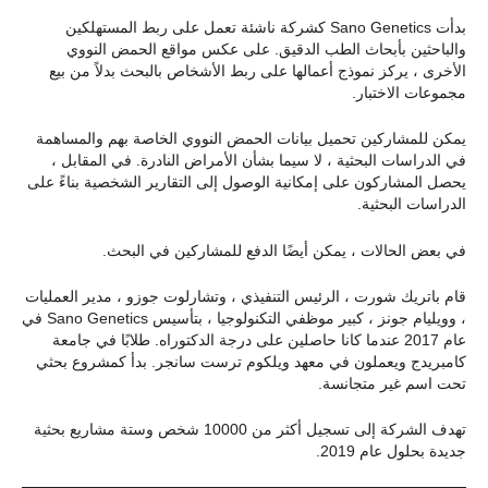
بدأت Sano Genetics كشركة ناشئة تعمل على ربط المستهلكين
والباحثين بأبحاث الطب الدقيق. على عكس مواقع الحمض النووي
الأخرى ، يركز نموذج أعمالها على ربط الأشخاص بالبحث بدلاً من بيع
مجموعات الاختبار.
يمكن للمشاركين تحميل بيانات الحمض النووي الخاصة بهم والمساهمة
في الدراسات البحثية ، لا سيما بشأن الأمراض النادرة. في المقابل ،
يحصل المشاركون على إمكانية الوصول إلى التقارير الشخصية بناءً على
الدراسات البحثية.
في بعض الحالات ، يمكن أيضًا الدفع للمشاركين في البحث.
قام باتريك شورت ، الرئيس التنفيذي ، وتشارلوت جوزو ، مدير العمليات
، وويليام جونز ، كبير موظفي التكنولوجيا ، بتأسيس Sano Genetics في
عام 2017 عندما كانا حاصلين على درجة الدكتوراه. طلابًا في جامعة
كامبريدج ويعملون في معهد ويلكوم ترست سانجر. بدأ كمشروع بحثي
تحت اسم غير متجانسة.
تهدف الشركة إلى تسجيل أكثر من 10000 شخص وستة مشاريع بحثية
جديدة بحلول عام 2019.