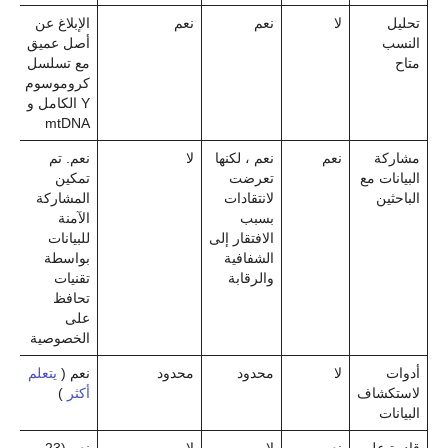
تحليل
لا
نعم
نعم
الإبلاغ عن
النسب
أصل عميق
متاح
مع تسلسل
كروموسوم
Y الكامل و
mtDNA
مشاركة
نعم
نعم ، لكنها
لا
نعم. تم
البيانات مع
تعرضت
تمكين
الباحثين
لانتقادات
المشاركة
بسبب
الآمنة
الافتقار إلى
للبيانات
الشفافية
بواسطة
والرقابة
تقنيات
تحافظ
على
الخصوصية
أدوات
لا
محدود
محدود
نعم (
يتعلم
لاستكشاف
أكثر
)
البيانات
قادرة على
نعم
لا
لا
نعم (23