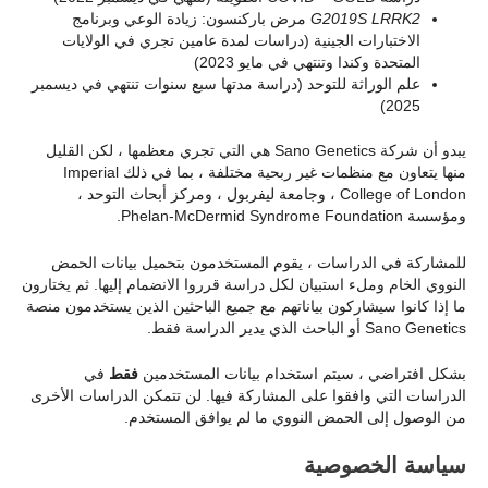
G2019S LRRK2
مرض باركنسون: زيادة الوعي وبرنامج
الاختبارات الجينية (دراسات لمدة عامين تجري في الولايات
المتحدة وكندا وتنتهي في مايو 2023)
علم الوراثة للتوحد (دراسة مدتها سبع سنوات تنتهي في ديسمبر
2025)
يبدو أن شركة Sano Genetics هي التي تجري معظمها ، لكن القليل
منها يتعاون مع منظمات غير ربحية مختلفة ، بما في ذلك Imperial
College of London ، وجامعة ليفربول ، ومركز أبحاث التوحد ،
ومؤسسة Phelan-McDermid Syndrome Foundation.
للمشاركة في الدراسات ، يقوم المستخدمون بتحميل بيانات الحمض
النووي الخام وملء استبيان لكل دراسة قرروا الانضمام إليها. ثم يختارون
ما إذا كانوا سيشاركون بياناتهم مع جميع الباحثين الذين يستخدمون منصة
Sano Genetics أو الباحث الذي يدير الدراسة فقط.
بشكل افتراضي ، سيتم استخدام بيانات المستخدمين
فقط
في
الدراسات التي وافقوا على المشاركة فيها. لن تتمكن الدراسات الأخرى
من الوصول إلى الحمض النووي ما لم يوافق المستخدم.
سياسة الخصوصية