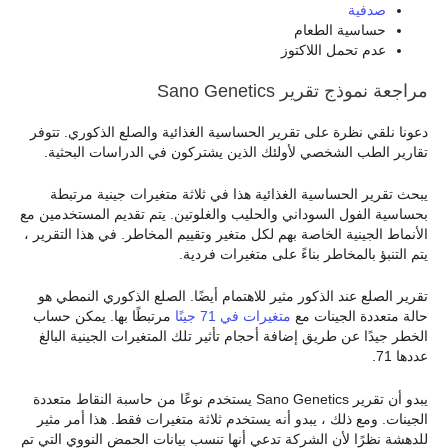
صدفية
حساسية الطعام
عدم تحمل اللاكتوز
مراجعة نموذج تقرير Sano Genetics
دعونا نلقي نظرة على تقرير الحساسية الغذائية والصلع الذكوري. تتوفر
تقارير الطب الشخصي لأولئك الذين يشتركون في الدراسات البحثية.
يبحث تقرير الحساسية الغذائية هذا في ثلاثة متغيرات جينية مرتبطة
بحساسية الفول السوداني والحليب والغلوتين. يتم تقديم المستخدمين مع
الأنماط الجينية الخاصة بهم لكل متغير وتقييم المخاطر. في هذا التقرير ،
يتم التنبؤ بالمخاطر بناءً على متغيرات فردية.
تقرير الصلع عند الذكور مثير للاهتمام أيضًا. الصلع الذكوري النمطي هو
حالة متعددة الجينات مع
متغيرات في 71 جينًا
مرتبطًا بها. يمكن حساب
الخطر جيدًا عن طريق إضافة أحجام تأثير تلك المتغيرات الجينية البالغ
عددها 71.
يبدو أن تقرير Sano Genetics يستخدم نوعًا من حاسبة النقاط متعددة
الجينات. ومع ذلك ، يبدو أنه يستخدم ثلاثة متغيرات فقط. هذا أمر مثير
للدهشة نظرًا لأن الشركة تدعي أنها تنسب بيانات الحمض النووي التي تم