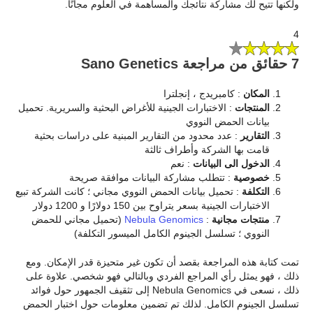
ولكنها تتيح لك مشاركة نتائجك والمساهمة في العلوم مجانًا.
4
7 حقائق من مراجعة Sano Genetics
المكان
: كامبريدج ، إنجلترا
المنتجات
: الاختبارات الجينية للأغراض البحثية والسريرية. تحميل
بيانات الحمض النووي
التقارير
:
عدد محدود من التقارير المبنية على دراسات بحثية
قامت بها الشركة وأطراف ثالثة
الدخول الى البيانات
: نعم
خصوصية
: تتطلب مشاركة البيانات موافقة صريحة
التكلفة
: تحميل بيانات الحمض النووي مجاني ؛ كانت الشركة تبيع
الاختبارات الجينية بسعر يتراوح بين 150 دولارًا و 1200 دولار
منتجات مجانية
:
Nebula Genomics
(تحميل مجاني للحمض
النووي ؛ تسلسل الجينوم الكامل الميسور التكلفة)
تمت كتابة هذه المراجعة بقصد أن تكون غير متحيزة قدر الإمكان. ومع
ذلك ، فهو يمثل رأي المراجع الفردي وبالتالي فهو شخصي. علاوة على
ذلك ، نسعى في Nebula Genomics إلى تثقيف الجمهور حول فوائد
تسلسل الجينوم الكامل. لذلك تم تضمين معلومات حول اختبار الحمض