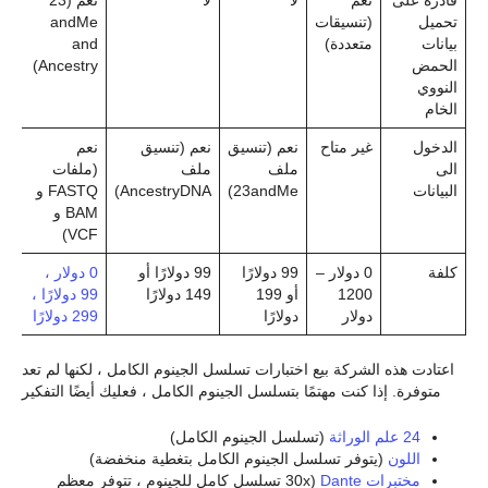
تحميل
(تنسيقات
andMe
بيانات
متعددة)
and
الحمض
Ancestry)
النووي
الخام
الدخول
غير متاح
نعم (تنسيق
نعم (تنسيق
نعم
الى
ملف
ملف
(ملفات
البيانات
23andMe)
AncestryDNA)
FASTQ و
BAM و
VCF)
كلفة
0 دولار –
99 دولارًا
99 دولارًا أو
0 دولار ،
1200
أو 199
149 دولارًا
99 دولارًا ،
دولار
دولارًا
299 دولارًا
اعتادت هذه الشركة بيع اختبارات تسلسل الجينوم الكامل ، لكنها لم تعد
متوفرة. إذا كنت مهتمًا بتسلسل الجينوم الكامل ، فعليك أيضًا التفكير
24 علم الوراثة
(تسلسل الجينوم الكامل)
اللون
(يتوفر تسلسل الجينوم الكامل بتغطية منخفضة)
مختبرات Dante
(30x تسلسل كامل للجينوم ، تتوفر معظم