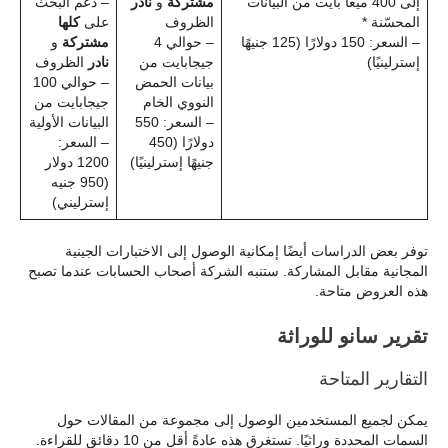
إلى 400 ميغا بايت من البيانات
مشتركة
و
نادر
– دعم البحث
المحسّنة *
الظروف
على
كلها
– السعر: 150 دولارًا (125 جنيهًا
– حوالي 4
مشتركة
و
إسترلينيًا)
جيجابايت من
نادر
الظروف
بيانات الحمض
– حوالي 100
النووي الخام
جيجابايت من
– السعر: 550
البيانات الأولية
دولارًا (450
– السعر:
جنيهًا إسترلينيًا)
1200 دولار
(950 جنيه
إسترليني)
توفر بعض الدراسات أيضًا إمكانية الوصول إلى الاختبارات الجينية
المجانية مقابل المشاركة. ستنبه الشركة أصحاب الحسابات عندما تصبح
هذه العروض متاحة.
تقرير سانو للوراثة
التقارير المتاحة
يمكن لجميع المستخدمين الوصول إلى مجموعة من المقالات حول
السمات المحددة وراثيًا. تستغرق هذه عادةً أقل من 10 دقائق للقراءة.