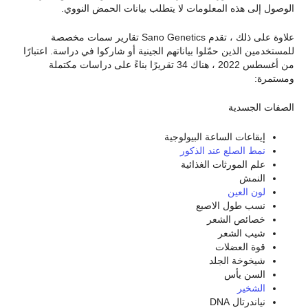
الوصول إلى هذه المعلومات لا يتطلب بيانات الحمض النووي.
علاوة على ذلك ، تقدم Sano Genetics تقارير سمات مخصصة
للمستخدمين الذين حمّلوا بياناتهم الجينية أو شاركوا في دراسة. اعتبارًا
من أغسطس 2022 ، هناك 34 تقريرًا بناءً على دراسات مكتملة
ومستمرة:
الصفات الجسدية
إيقاعات الساعة البيولوجية
نمط الصلع عند الذكور
علم المورثات الغذائية
النمش
لون العين
نسب طول الاصبع
خصائص الشعر
شيب الشعر
قوة العضلات
شيخوخة الجلد
السن يأس
الشخير
نياندرتال DNA