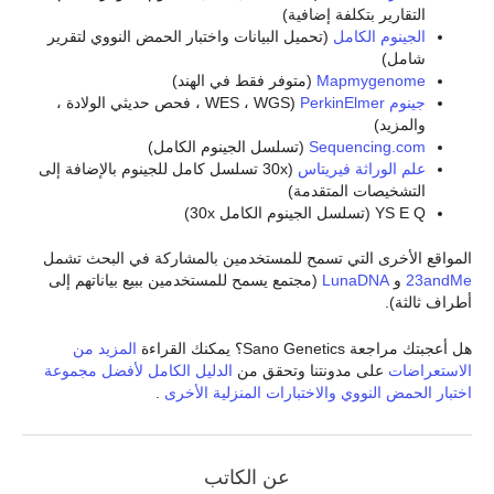
التقارير بتكلفة إضافية)
الجينوم الكامل
(تحميل البيانات واختبار الحمض النووي لتقرير
شامل)
Mapmygenome
(متوفر فقط في الهند)
جينوم PerkinElmer
(WES ، WGS ، فحص حديثي الولادة ،
والمزيد)
Sequencing.com
(تسلسل الجينوم الكامل)
علم الوراثة فيريتاس
(30x تسلسل كامل للجينوم بالإضافة إلى
التشخيصات المتقدمة)
YS E Q (تسلسل الجينوم الكامل 30x)
المواقع الأخرى التي تسمح للمستخدمين بالمشاركة في البحث تشمل
23andMe
و
LunaDNA
(مجتمع يسمح للمستخدمين ببيع بياناتهم إلى
أطراف ثالثة).
هل أعجبتك مراجعة Sano Genetics؟ يمكنك القراءة
المزيد من
الاستعراضات
على مدونتنا وتحقق من
الدليل الكامل لأفضل مجموعة
اختبار الحمض النووي والاختبارات المنزلية الأخرى
.
عن الكاتب