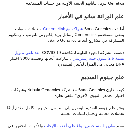
Genetics تنزيل بياناتهم الجينية الأولية من حساب المستخدم.
علم الوراثة سانو
في الأخبار
أطلقت Sano Genetics
شراكة مع Genomelink
منذ ثلاث سنوات.
يتلقى مستخدمو Genomelink رسائل بريد إلكتروني للتوظيف ويمكنهم
المشاركة في مشاريع أبحاث Sano Genetics.
دعمت الشركة الجهود الطبية لمكافحة COVID-19.
بعد تلقي تمويل
بقيمة 2.5 مليون جنيه إسترليني
، سارعت أبحاثها وقدمت 3000 اختبار
DNA مجاني في المنزل للأسر المتضررة.
علم جينوم السديم
كيف تقارن Sano Genetics مع شركة Nebula Genomics وشركات
اختبار الحمض النووي الأخرى؟ لنلقي نظرة.
يوفر علم جينوم السديم الوصول إلى تسلسل الجينوم الكامل. نقدم أيضًا
تحميلات مجانية وتحليل للبيانات الجينية.
نقدم
تقارير للمستخدمين بناءً على أحدث الأبحاث
والأدوات للتحقيق في