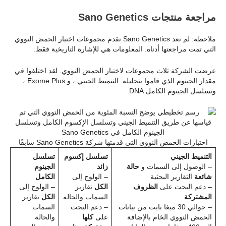
مراجعة منتجات Sano Genetics
ملاحظة: لم تعد Sano Genetics تقدم مجموعات اختبار الحمض النووي
التي تمت مراجعتها أدناه. المعلومات هي للإشارة التاريخية فقط.
عرضت الشركة ثلاث مجموعات لاختبار الحمض النووي. لقد اختلفوا في
مقدار الجينوم الذي قاموا بتحليله: التنميط الجيني ، و Exome Plus ،
وتسلسل الجينوم الكامل DNA.
اختبارات الحمض النووي التي قدمتها شركة Sano Genetics سابقًا
التنميط الجيني
تسلسل إكسوم
تسلسل
– الوصول إلى السمات و
حالة
زائد
الجينوم
شائعة
التقارير البحثية
– الولوج إلى
الكامل
– دعم البحث على
الظروف
الكل
تقارير
– الولوج إلى
المشتركة
السمات والحالة
الكل
تقارير
– حوالي 30 ميغا بايت من بيانات
– دعم البحث
السمات
الحمض النووي الخام بالإضافة
على
كلها
والحالة