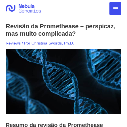
Ir
Men
para
o
princ
conteúdo
Revisão da Promethease – perspicaz,
mas muito complicada?
Reviews
/ Por
Christina Swords, Ph.D.
Resumo da revisão da Promethease