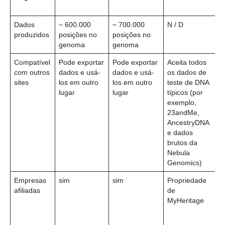
3
Dados
~ 600.000
~ 700.000
N / D
~
produzidos
posições no
posições no
d
genoma
genoma
Compatível
Pode exportar
Pode exportar
Aceita todos
P
com outros
dados e usá-
dados e usá-
os dados de
d
sites
los em outro
los em outro
teste de DNA
o
lugar
lugar
típicos (por
f
exemplo,
d
23andMe,
2
AncestryDNA
A
e dados
p
brutos da
l
Nebula
a
Genomics)
Empresas
sim
sim
Propriedade
R
afiliadas
de
a
MyHeritage
p
c
c