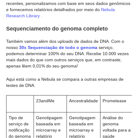
recentes, personalizamos com base em seus dados genômicos
e fornecemos relatórios detalhados por meio do
Nebula
Research Library
.
Sequenciamento do genoma completo
Também vamos além dos uploads de dados de DNA. Com o
nosso
30x Sequenciação de todo o genoma
serviço,
podemos determinar 100% do seu DNA. Recebe 10.000 vezes
mais dados do que com outros serviços que, em contraste,
apenas lêem 0,01% do seu genoma!
Aqui está como a Nebula se compara a outras empresas de
testes de DNA.
23andMe
Ancestralidade
Prometease
N
G
Tipo de
Genotipagem
Genotipagem
Análise do
S
serviço de
baseada em
baseada em
genoma
d
notificação
microarray e
microarray e
voltada para a
c
do genoma
relatório
relatório
saúde
(