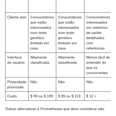
s
Cliente alvo
Consumidores
Consumidores
Consumidores
C
que estão
que estão
interessados
i
interessados
interessados
em relatórios
t
num teste
num teste
de saúde
d
genético
genético
detalhados
r
limitado em
limitado em
com
a
casa
casa
referências
Interface
Altamente
Altamente
Menos fácil de
A
de usuário
classificada
classificada
entender do
c
que os
concorrentes
Privacidade
Não
Não
Não
S
priorizada
m
Custo
$ 99 ou $ 199
$ 99 ou $ 119
$ 12 +
$
Outras alternativas à Promethease que deve considerar são: