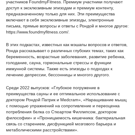
участников FoundmyFitness. Премиум участники получают
доступ к эксклюзивным эпизодам и премиум контенту,
предназначенному только для них. Эти преимущества
включают в себя эксклюзивные эпизоды, электронные
письма, прямые вопросы и ответы с Рондой и многое другое:
https://www.foundmyfitness.com/.
В этих подкастах, известных как мэшапы вопросов и ответов,
Ронда рассказывает о различных глубоких темах, таких как
беременность, возрастные заболевания, развитие ребенка,
голодание, сауна, гормональные стрессы и функции
иммунной системы. Также есть эпизоды о подходах к
лечению депрессии, бессонницы и многого другого.
Среди 2022 выпусков: «Глубокое погружение в
преимущества сауны и ее оптимальное использование с
доктором Рондой Патрик и Medcram», «Наращивание мышц
с помощью упражнений на сопротивление и переоценка
потребления белка со Стюартом Филлипсом, доктором
философии» и «Проницаемость кишечника: бактериальная
связь со старением, дисфункцией мозгового барьера и
метаболическими расстройствами».