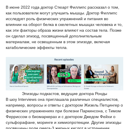
В июне 2022 года доктор Стюарт Филлипс рассказал о том,
как пользователи могут улучшить мышцы. Доктор Филлипс
исследует роль физических упражнений и питания во
влиянии на оборот белка в скелетных мышцах человека и то,
как эти факторы образа жизни влияют на состав тела. Позже
он сделал эпизод, посвященный дополнительным
материалам, не освещенным в этом эпизоде, включая
катаболические эффекты тепла.
Эпизоды подкастов, ведущие доктора Ронды
В шоу Interviews она приглашала различных специалистов,
например, вопросы и ответы с доктором Жизель Петцингер о
физических упражнениях при болезни Паркинсона, с Тимом
Ферриссом о биомаркерах и с доктором Джедом Фейхи о
сульфорафане, моринге и химиопротекции. Другие эпизоды
посвящены роли омега-3 жирных кислот в устранении