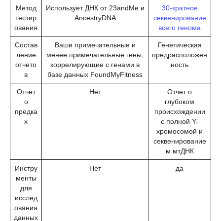
Метод
Использует ДНК от 23andMe и
30-кратное
тестир
AncestryDNA
секвенирование
ования
всего генома
Состав
Ваши примечательные и
Генетическая
ление
менее примечательные гены,
предрасположен
отчето
коррелирующие с генами в
ность
в
базе данных FoundMyFitness
Отчет
Нет
Отчет о
о
глубоком
предка
происхождении
х
с полной Y-
хромосомой и
секвенирование
м мтДНК
Инстру
Нет
да
менты
для
исслед
ования
данных