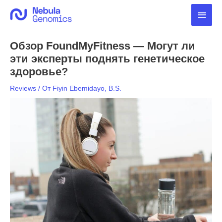
Перейти
Глав
к
содержимому
мен
Обзор FoundMyFitness — Могут ли
эти эксперты поднять генетическое
здоровье?
Reviews
/ От
Fiyin Ebemidayo, B.S.