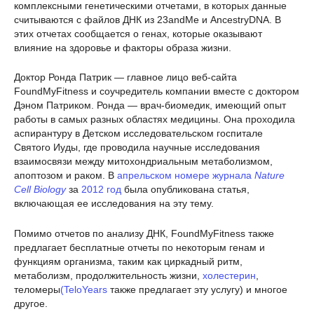
комплексными генетическими отчетами, в которых данные
считываются с файлов ДНК из 23andMe и AncestryDNA. В
этих отчетах сообщается о генах, которые оказывают
влияние на здоровье и факторы образа жизни.
Доктор Ронда Патрик — главное лицо веб-сайта
FoundMyFitness и соучредитель компании вместе с доктором
Дэном Патриком. Ронда — врач-биомедик, имеющий опыт
работы в самых разных областях медицины. Она проходила
аспирантуру в Детском исследовательском госпитале
Святого Иуды, где проводила научные исследования
взаимосвязи между митохондриальным метаболизмом,
апоптозом и раком. В
апрельском номере журнала
Nature
Cell Biology
за
2012 год
была опубликована статья,
включающая ее исследования на эту тему.
Помимо отчетов по анализу ДНК, FoundMyFitness также
предлагает бесплатные отчеты по некоторым генам и
функциям организма, таким как циркадный ритм,
метаболизм, продолжительность жизни,
холестерин
,
теломеры
(TeloYears
также предлагает эту услугу) и многое
другое.