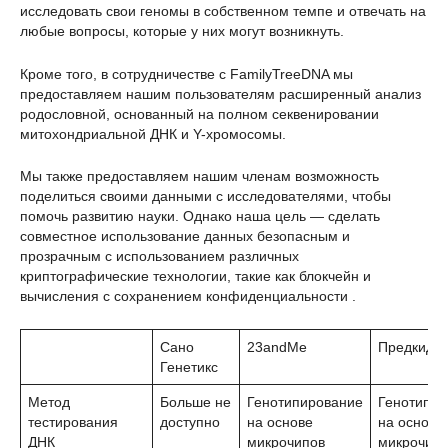
исследовать свои геномы в собственном темпе и отвечать на
любые вопросы, которые у них могут возникнуть.
Кроме того, в сотрудничестве с FamilyTreeDNA мы
предоставляем нашим пользователям расширенный анализ
родословной, основанный на полном секвенировании
митохондриальной ДНК и Y-хромосомы.
Мы также предоставляем нашим членам возможность
поделиться своими данными с исследователями, чтобы
помочь развитию науки. Однако наша цель — сделать
совместное использование данных безопасным и
прозрачным с использованием различных
криптографические технологии, такие как блокчейн и
вычисления с сохранением конфиденциальности .
Сано
23andMe
ПредкиДН
Генетикс
Метод
Больше не
Генотипирование
Генотипир
тестирования
доступно
на основе
на основе
ДНК
микрочипов
микрочип