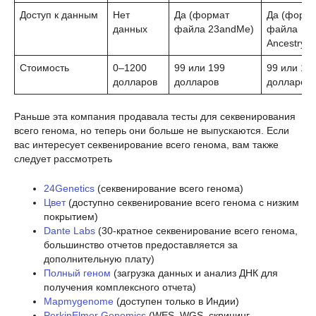
Доступ к данным
Нет
Да (формат
Да (форм
данных
файла 23andMe)
файла
AncestryD
Стоимость
0–1200
99 или 199
99 или 14
долларов
долларов
долларов
Раньше эта компания продавала тесты для секвенирования
всего генома, но теперь они больше не выпускаются. Если
вас интересует секвенирование всего генома, вам также
следует рассмотреть
24Genetics
(секвенирование всего генома)
Цвет
(доступно секвенирование всего генома с низким
покрытием)
Dante Labs
(30-кратное секвенирование всего генома,
большинство отчетов предоставляется за
дополнительную плату)
Полный геном
(загрузка данных и анализ ДНК для
получения комплексного отчета)
Mapmygenome
(доступен только в Индии)
PerkinElmer Genomics
(WES, WGS, скрининг