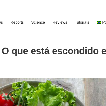
ws
Reports
Science
Reviews
Tutorials
P
 O que está escondido 