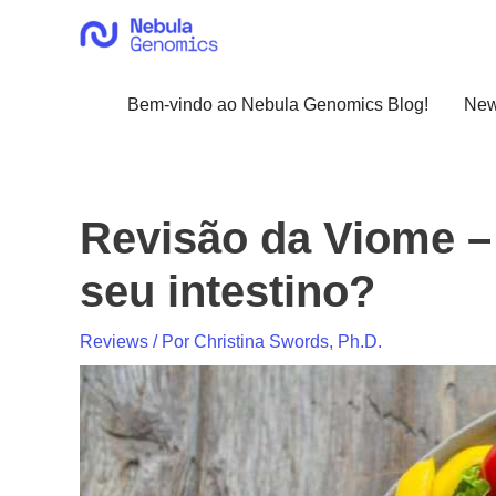
Ir
para
o
conteúdo
Bem-vindo ao Nebula Genomics Blog!
Ne
Revisão da Viome –
seu intestino?
Reviews
/ Por
Christina Swords, Ph.D.