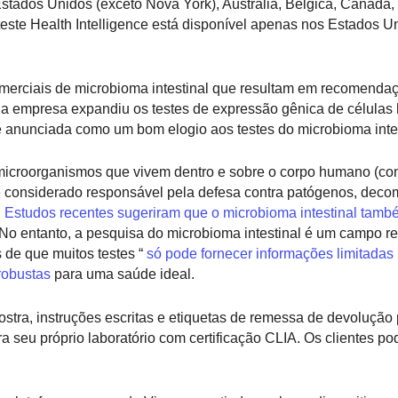
 Estados Unidos (exceto Nova York), Austrália, Bélgica, Canadá,
este Health Intelligence está disponível apenas nos Estados U
omerciais de microbioma intestinal que resultam em recomenda
 a empresa expandiu os testes de expressão gênica de célula
 anunciada como um bom elogio aos testes do microbioma intes
icroorganismos que vivem dentro e sobre o corpo humano (com
nte considerado responsável pela defesa contra patógenos, dec
.
Estudos recentes sugeriram que o microbioma intestinal tamb
 No entanto, a pesquisa do microbioma intestinal é um campo r
 de que muitos testes “
só pode fornecer informações limitadas
robustas
para uma saúde ideal.
stra, instruções escritas e etiquetas de remessa de devolução
a seu próprio laboratório com certificação CLIA. Os clientes p