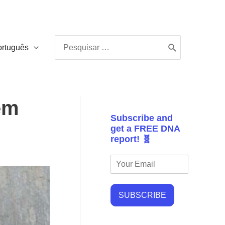
Procurar:
ortuguês
em
Subscribe and
get a FREE DNA
report! 🧬
SUBSCRIBE