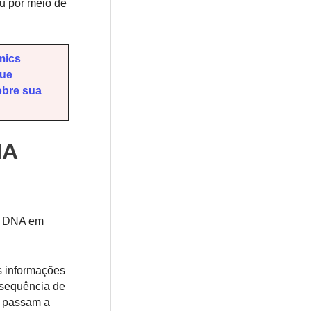
ou por meio de
mics
que
obre sua
NA
de DNA em
s informações
 sequência de
e passam a