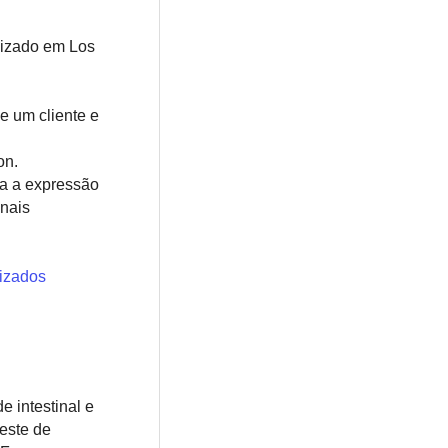
lizado em Los
e um cliente e
on.
ta a expressão
onais
izados
 intestinal e
este de