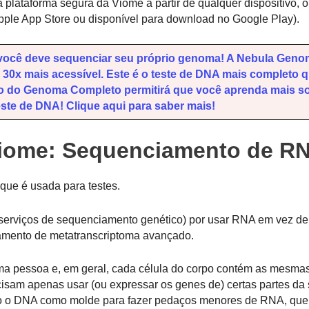
 plataforma segura da Viome a partir de qualquer dispositivo, 
pple App Store ou disponível para download no Google Play).
, você deve sequenciar seu próprio genoma! A Nebula Geno
0x mais acessível. Este é o teste de DNA mais completo 
 do Genoma Completo permitirá que você aprenda mais s
ste de DNA! Clique aqui para saber mais!
Viome: Sequenciamento de R
 que é usada para testes.
 (e serviços de sequenciamento genético) por usar RNA em vez 
iamento de metatranscriptoma avançado.
a pessoa e, em geral, cada célula do corpo contém as mesma
ecisam apenas usar (ou expressar os genes de) certas partes da
do o DNA como molde para fazer pedaços menores de RNA, qu