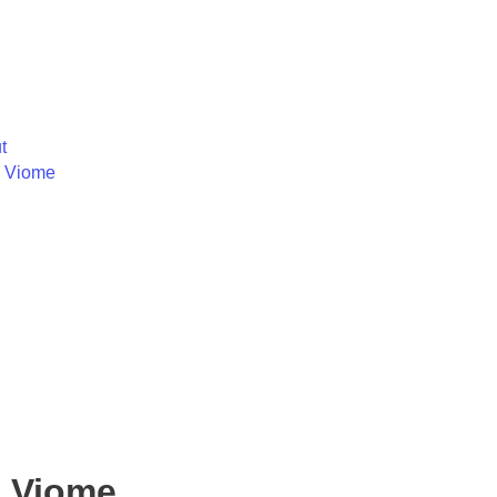
t
e Viome
o Viome