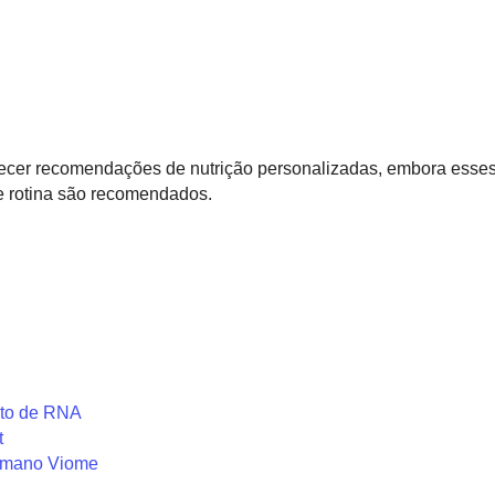
necer recomendações de nutrição personalizadas, embora esses
e rotina são recomendados.
nto de RNA
t
humano Viome