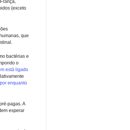
 França,
nidos (exceto
ções
s humanas, que
tinal.
o bactérias e
ompondo o
ém está ligado
elativamente
 por enquanto
 pré-pagas. A
odem esperar