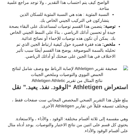
الواضح كيف يتم احتساب هذا التقدير ، ولا توجد مراجع علمية
متاحة.
النسبة المئوية : هذه هي النسبة المئوية للسكان الذين
يتشاركون في التركيب الجيني الخاص بك.
توصية:
يتضمن هذا القسم توصيات لمساعدتك على البقاء بصحة
جيدة أو تحسين أدائك الرياضي ، بناءً على النمط الجيني الخاص
بك. يمكن أن تكون هذه توصيات للإحماء أو نصائح غذائية.
ملخص:
هذه فقرة قصيرة حول كيفية ارتباط الجين الذي تم
تحليله بالسمة الموصوفة. يوضح هذا القسم أيضًا سبب تأثير
الاختلاف في هذا الجين على صحتك أو أدائك الرياضي.
نتائج المثال من تقرير Athletigen Athletic
استعراض Athletigen “الوقود. نفذ. يعيد.” نقل
يبلغ طول هذا التقرير الصحي المخصص المجاني ست صفحات فقط ،
ويختلف تنسيقه قليلاً عن تقارير Athletigen الأخرى.
وهي مقسمة إلى ثلاثة أقسام مختلفة: الوقود ، والأداء ، والاستعادة.
يحتوي كل قسم على اثنين من نتائج الاختبار والتوصيات. يوجد أدناه مثال
على أقسام الوقود والأداء.