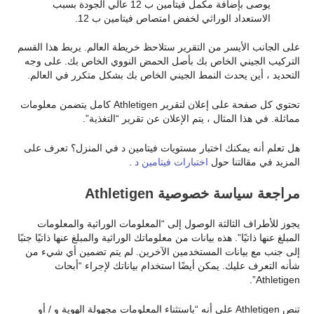
يوصى بإضافة مكمل فيتامين ب 12 عالي الجودة بسبب
الاستعداد الوراثي لخفض امتصاص فيتامين ب 12.
على الجانب الأيسر من التقرير ستلاحظ خريطة العالم. يربط هذا القسم
التركيب الجيني الخاص بك بأصل الحمض النووي الخاص بك. على وجه
التحديد ، أين يحدث النمط الجيني الخاص بك بشكل متكرر في العالم.
تحتوي كل صفحة على إعلان لتقرير Athletigen كامل يتضمن معلومات
مماثلة. في هذا المثال ، يتم الإعلان عن تقرير “التغذية”.
هل تعلم أنه يمكنك اختبار مستويات فيتامين د في المنزل؟ تعرف على
المزيد في مقالتنا حول
اختبارات فيتامين د
.
مراجعة سياسة خصوصية Athletigen
يجوز للأطراف الثالثة الوصول إلى “المعلومات الوراثية والمعلومات
المبلغ عنها ذاتيًا”. هذه بيانات من معلوماتك الوراثية والمبلغ عنها ذاتيًا جنبًا
إلى جنب مع بيانات المستخدمين الآخرين. لم يتم تضمين أي شيء من
شأنه التعرف عليك. يمكن أيضًا استخدام بياناتك لإجراء “أبحاث
Athletigen”.
تنص Athletigen على أنه “باستثناء المعلومات مجهولة الهوية و / أو