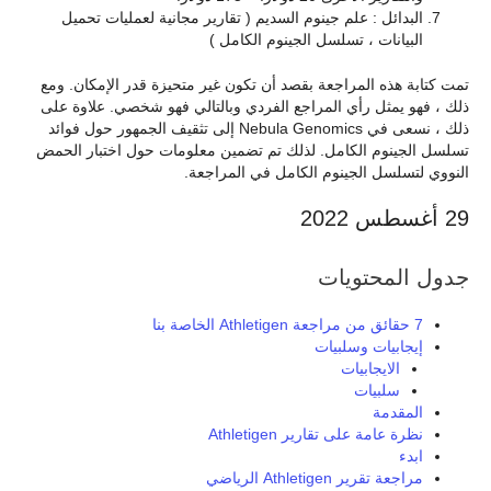
البدائل : علم جينوم السديم ( تقارير مجانية لعمليات تحميل
البيانات ، تسلسل الجينوم الكامل )
تمت كتابة هذه المراجعة بقصد أن تكون غير متحيزة قدر الإمكان. ومع
ذلك ، فهو يمثل رأي المراجع الفردي وبالتالي فهو شخصي. علاوة على
ذلك ، نسعى في Nebula Genomics إلى تثقيف الجمهور حول فوائد
تسلسل الجينوم الكامل. لذلك تم تضمين معلومات حول اختبار الحمض
النووي لتسلسل الجينوم الكامل في المراجعة.
29 أغسطس 2022
جدول المحتويات
7 حقائق من مراجعة Athletigen الخاصة بنا
إيجابيات وسلبيات
الايجابيات
سلبيات
المقدمة
نظرة عامة على تقارير Athletigen
ابدء
مراجعة تقرير Athletigen الرياضي