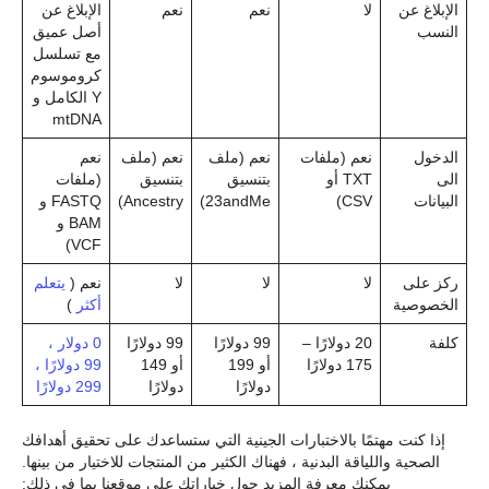
الإبلاغ عن
لا
نعم
نعم
الإبلاغ عن
النسب
أصل عميق
مع تسلسل
كروموسوم
Y الكامل و
mtDNA
الدخول
نعم (ملفات
نعم (ملف
نعم (ملف
نعم
الى
TXT أو
بتنسيق
بتنسيق
(ملفات
البيانات
CSV)
23andMe)
Ancestry)
FASTQ و
BAM و
VCF)
ركز على
لا
لا
لا
نعم (
يتعلم
الخصوصية
أكثر
)
كلفة
20 دولارًا –
99 دولارًا
99 دولارًا
0 دولار ،
175 دولارًا
أو 199
أو 149
99 دولارًا ،
دولارًا
دولارًا
299 دولارًا
إذا كنت مهتمًا بالاختبارات الجينية التي ستساعدك على تحقيق أهدافك
الصحية واللياقة البدنية ، فهناك الكثير من المنتجات للاختيار من بينها.
يمكنك معرفة المزيد حول خياراتك على موقعنا بما في ذلك: