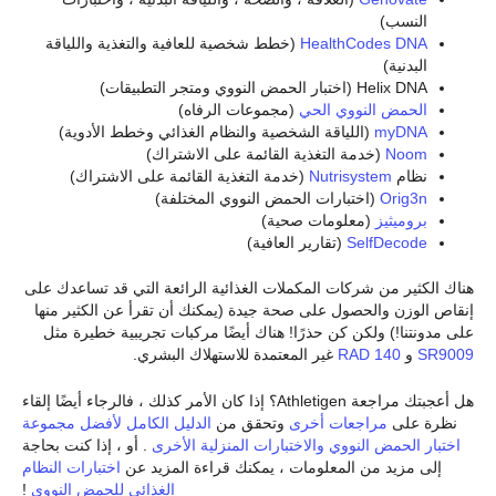
النسب)
HealthCodes DNA
(خطط شخصية للعافية والتغذية واللياقة
البدنية)
Helix DNA (اختبار الحمض النووي ومتجر التطبيقات)
الحمض النووي الحي
(مجموعات الرفاه)
myDNA
(اللياقة الشخصية والنظام الغذائي وخطط الأدوية)
Noom
(خدمة التغذية القائمة على الاشتراك)
نظام
Nutrisystem
(خدمة التغذية القائمة على الاشتراك)
Orig3n
(اختبارات الحمض النووي المختلفة)
بروميثيز
(معلومات صحية)
SelfDecode
(تقارير العافية)
هناك الكثير من شركات المكملات الغذائية الرائعة التي قد تساعدك على
إنقاص الوزن والحصول على صحة جيدة (يمكنك أن تقرأ عن الكثير منها
على مدونتنا!) ولكن كن حذرًا! هناك أيضًا مركبات تجريبية خطيرة مثل
SR9009
و
RAD 140
غير المعتمدة للاستهلاك البشري.
هل أعجبتك مراجعة Athletigen؟ إذا كان الأمر كذلك ، فالرجاء أيضًا إلقاء
نظرة على
مراجعات أخرى
وتحقق من
الدليل الكامل لأفضل مجموعة
اختبار الحمض النووي والاختبارات المنزلية الأخرى
. أو ، إذا كنت بحاجة
إلى مزيد من المعلومات ، يمكنك قراءة المزيد عن
اختبارات النظام
الغذائي للحمض النووي
!