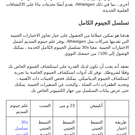
أخرى ، بما في ذلك Athletigen. نقدم أيضًا تحديثات بناءً على الاكتشافات
العلمية الجديدة.
تسلسل الجينوم الكامل
هدفنا هو تمكين عملائنا من الحصول على خيار تجاوز الاختبارات الجينية
التي تقدمها شركات مثل Athletigen. يوفر علم جينوم السديم أشمل
الاختبارات الجينية. معنا 30x تسلسل الجينوم الكامل
الخدمة ، يمكنك
الوصول إلى 100٪ من حمضك النووي.
نعتقد أنه يجب أن تكون لديك القدرة على استكشاف الجينوم الخاص بك
وفقًا لشروطك. توفر لك أدوات استكشاف الجينوم الخاصة بنا تجربة
استكشاف الجينوم الديناميكي. يمكنك فحص الجينات ذات الأهمية ،
وتحديد الطفرات ذات الصلة ، والبحث عن المتغيرات الجينية. يمكنك
حتى عرض بيانات التسلسل من جهاز الكمبيوتر الخاص بك.
أثليتيغن
23 و مي
النسب
علم جينوم
السديم
طريقة
التنميط
التنميط
التنميط
30x
اختبار
الجيني
الجيني
الجيني
تسلسل
الحمض
للحمض
للحمض
للحمض
الجينوم