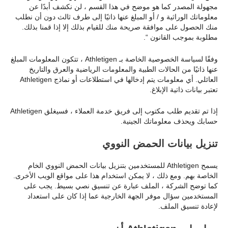
مجهولة المصدر كما هو موضح في هذا القسم ، لن نكشف أبدًا عن
معلوماتك الوراثية و / أو المبلغ عنها ذاتيًا إلى طرف ثالث دون أن نطلب
منك الحصول على موافقة صريحة منك للقيام بذلك إلا إذا قمنا بذلك.
مطلوبة بموجب القانون “.
وفقًا لسياسة الخصوصية الخاصة بـ Athletigen ، تتكون المعلومات المبلغ
عنها ذاتيًا من الحالات الطبية والمعلومات الرياضية والعرق والتاريخ
العائلي. أي معلومات يتم إدخالها في استطلاعات أو نماذج Athletigen
تعتبر بيانات ذاتية الإبلاغ.
إذا تم تقديم طلب مكتوب إلى فريق خدمة العملاء ، فسيغلق Athletigen
حسابك ويحذف معلوماتك الجينية.
تنزيل بيانات الحمض النووي
يسمح Athletigen للمستخدمين بتنزيل بيانات الحمض النووي الخام
الخاصة بهم. ومع ذلك ، لا يمكن استخدام هذا على مواقع الويب الأخرى.
كما توضح الشركة ، الملف عبارة عن تنسيق نصي بسيط. يجب على
المستخدمين سؤال موفر الجهة الخارجية عما إذا كان على استعداد
لإعادة تنسيق الملف.