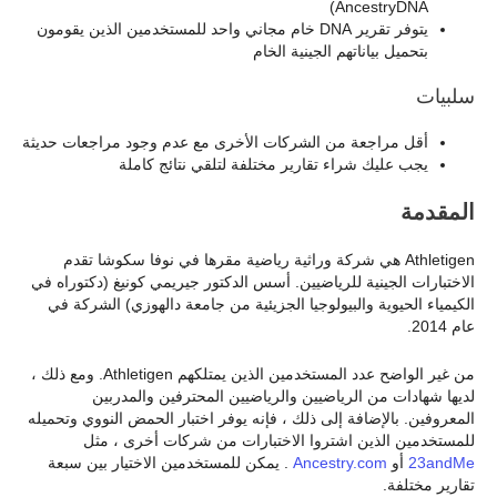
AncestryDNA)
يتوفر تقرير DNA خام مجاني واحد للمستخدمين الذين يقومون
بتحميل بياناتهم الجينية الخام
سلبيات
أقل مراجعة من الشركات الأخرى مع عدم وجود مراجعات حديثة
يجب عليك شراء تقارير مختلفة لتلقي نتائج كاملة
المقدمة
Athletigen هي شركة وراثية رياضية مقرها في نوفا سكوشا تقدم
الاختبارات الجينية للرياضيين. أسس الدكتور جيريمي كونيغ (دكتوراه في
الكيمياء الحيوية والبيولوجيا الجزيئية من جامعة دالهوزي) الشركة في
عام 2014.
من غير الواضح عدد المستخدمين الذين يمتلكهم Athletigen. ومع ذلك ،
لديها شهادات من الرياضيين والرياضيين المحترفين والمدربين
المعروفين. بالإضافة إلى ذلك ، فإنه يوفر اختبار الحمض النووي وتحميله
للمستخدمين الذين اشتروا الاختبارات من شركات أخرى ، مثل
23andMe
أو
Ancestry.com
. يمكن للمستخدمين الاختيار بين سبعة
تقارير مختلفة.