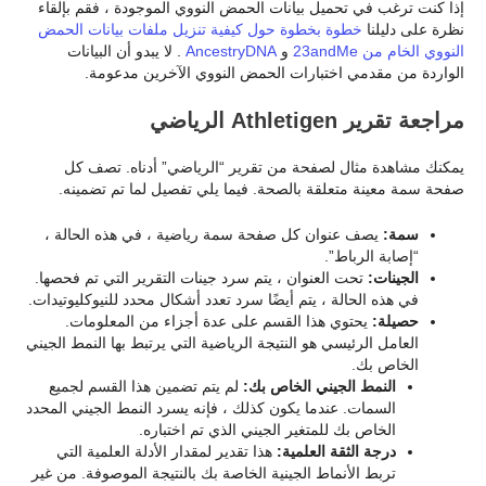
إذا كنت ترغب في تحميل بيانات الحمض النووي الموجودة ، فقم بإلقاء
نظرة على دليلنا
خطوة بخطوة حول كيفية تنزيل ملفات بيانات الحمض
النووي الخام من 23andMe
و
AncestryDNA
. لا يبدو أن البيانات
الواردة من مقدمي اختبارات الحمض النووي الآخرين مدعومة.
مراجعة تقرير Athletigen الرياضي
يمكنك مشاهدة مثال لصفحة من تقرير “الرياضي” أدناه. تصف كل
صفحة سمة معينة متعلقة بالصحة. فيما يلي تفصيل لما تم تضمينه.
سمة:
يصف عنوان كل صفحة سمة رياضية ، في هذه الحالة ،
“إصابة الرباط”.
الجينات:
تحت العنوان ، يتم سرد جينات التقرير التي تم فحصها.
في هذه الحالة ، يتم أيضًا سرد تعدد أشكال محدد للنيوكليوتيدات.
حصيلة:
يحتوي هذا القسم على عدة أجزاء من المعلومات.
العامل الرئيسي هو النتيجة الرياضية التي يرتبط بها النمط الجيني
الخاص بك.
النمط الجيني الخاص بك:
لم يتم تضمين هذا القسم لجميع
السمات. عندما يكون كذلك ، فإنه يسرد النمط الجيني المحدد
الخاص بك للمتغير الجيني الذي تم اختباره.
درجة الثقة العلمية:
هذا تقدير لمقدار الأدلة العلمية التي
تربط الأنماط الجينية الخاصة بك بالنتيجة الموصوفة. من غير