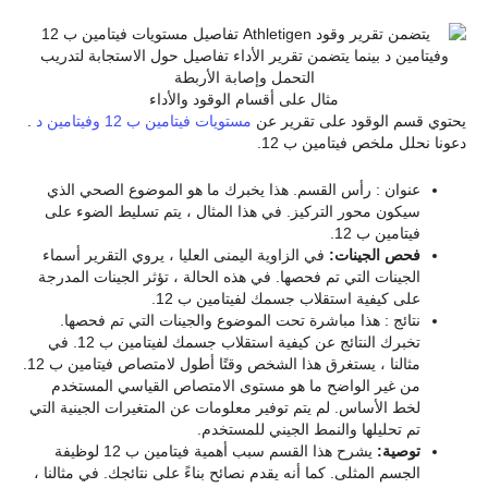
مثال على أقسام الوقود والأداء
يحتوي قسم الوقود على تقرير عن
مستويات فيتامين ب 12 وفيتامين د
.
دعونا نحلل ملخص فيتامين ب 12.
عنوان : رأس القسم. هذا يخبرك ما هو الموضوع الصحي الذي
سيكون محور التركيز. في هذا المثال ، يتم تسليط الضوء على
فيتامين ب 12.
فحص الجينات:
في الزاوية اليمنى العليا ، يروي التقرير أسماء
الجينات التي تم فحصها. في هذه الحالة ، تؤثر الجينات المدرجة
على كيفية استقلاب جسمك لفيتامين ب 12.
نتائج : هذا مباشرة تحت الموضوع والجينات التي تم فحصها.
تخبرك النتائج عن كيفية استقلاب جسمك لفيتامين ب 12. في
مثالنا ، يستغرق هذا الشخص وقتًا أطول لامتصاص فيتامين ب 12.
من غير الواضح ما هو مستوى الامتصاص القياسي المستخدم
لخط الأساس. لم يتم توفير معلومات عن المتغيرات الجينية التي
تم تحليلها والنمط الجيني للمستخدم.
توصية:
يشرح هذا القسم سبب أهمية فيتامين ب 12 لوظيفة
الجسم المثلى. كما أنه يقدم نصائح بناءً على نتائجك. في مثالنا ،