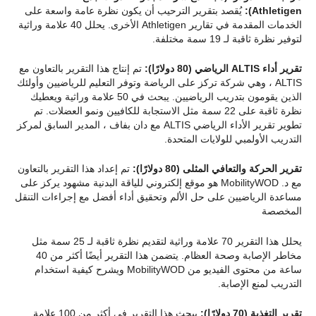
Athletigen):
يُقصد بتقرير الترحيب أن يكون نظرة عامة واسعة على
الخدمات المقدمة في تقارير Athletigen الأخرى. يحلل 40 علامة وراثية
لتوفير نظرة ثاقبة لـ 19 سمة مختلفة.
تقرير
أداء ALTIS الرياضي (80 دولارًا):
تم إنتاج هذا التقرير بالتعاون مع
ALTIS ، وهي شركة تركز على الرياضة وتوفر التعليم للرياضيين وأولئك
الذين يقومون بتدريب الرياضيين. يبحث في 50 علامة وراثية ويعطيك
نظرة ثاقبة على 22 سمة مثل الاستجابة للكافيين ونمو العضلات. تم
تطوير تقرير الأداء الرياضي ALTIS مع دان بفاف ، المدير السابق لمركز
التدريب الأولمبي للولايات المتحدة.
تقرير الحركة والتعافي المثلى (80 دولارًا):
تم إعداد هذا التقرير بالتعاون
مع د. MobilityWOD هو موقع إلكتروني للياقة البدنية مشهود يركز على
مساعدة الرياضيين على حل الألم وتحقيق أداء أفضل مع إجراءات التنقل
المخصصة
يحلل هذا التقرير 70 علامة وراثية لتقديم نظرة ثاقبة لـ 25 سمة مثل
مخاطر الإصابة وصحة العظام. يتضمن هذا التقرير أيضًا أكثر من 40
ساعة من محتوى الفيديو من MobilityWOD ويشرح كيفية استخدام
التدريب لمنع الإصابة.
تقرير
التغذية
(70 دولارًا):
يبحث هذا التقرير في أكثر من 100 علامة