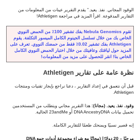
الوقود المجاني. نفذ. يعيد.” يقدم التقرير عينات من المعلومات من
التقارير المدفوعة. اقرأ المزيد في مراجعة Athletigen!
تقوم Nebula Genomics بفك تشفير 100٪ من الحمض النووي
الخاص بك من خلال تسلسل الجينوم الكامل الميسور التكلفة.
يقوم
Athletigen بفك تشفير 0.02٪ فقط من حمضك النووي. تعرف على
المزيد حول لياقتك وعافيتك من خلال اختبار الحمض النووي الكامل
الخاص بنا! انقر للحصول على مزيد من المعلومات!
نظرة عامة على تقارير Athletigen
قبل أن نتعمق في إعداد التقارير ، دعنا نراجع بإيجاز تقنيات ومنتجات
Athletigen.
وقود. نفذ. يعيد. (مجانا):
هذا التقرير مجاني ويتطلب من المستخدمين
تحميل بيانات DNA AncestryDNA أو 23andMe الحالية.
إنه قصير نسبيًا ويمنحك طعمًا للتقارير الكاملة.
مرحبًا – 20 دولارًا (مجانًا مع شراء مجموعة أدوات جمع DNA