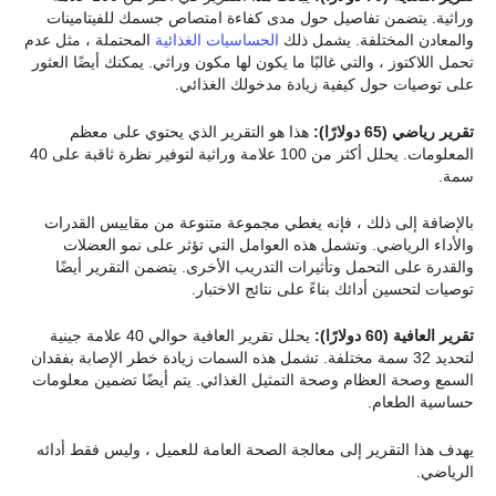
وراثية. يتضمن تفاصيل حول مدى كفاءة امتصاص جسمك للفيتامينات
والمعادن المختلفة. يشمل ذلك
الحساسيات الغذائية
المحتملة ، مثل عدم
تحمل اللاكتوز ، والتي غالبًا ما يكون لها مكون وراثي. يمكنك أيضًا العثور
على توصيات حول كيفية زيادة مدخولك الغذائي.
تقرير
رياضي
(65 دولارًا):
هذا هو التقرير الذي يحتوي على معظم
المعلومات. يحلل أكثر من 100 علامة وراثية لتوفير نظرة ثاقبة على 40
سمة.
بالإضافة إلى ذلك ، فإنه يغطي مجموعة متنوعة من مقاييس القدرات
والأداء الرياضي. وتشمل هذه العوامل التي تؤثر على نمو العضلات
والقدرة على التحمل وتأثيرات التدريب الأخرى. يتضمن التقرير أيضًا
توصيات لتحسين أدائك بناءً على نتائج الاختبار.
تقرير
العافية
(60 دولارًا):
يحلل تقرير العافية حوالي 40 علامة جينية
لتحديد 32 سمة مختلفة. تشمل هذه السمات زيادة خطر الإصابة بفقدان
السمع وصحة العظام وصحة التمثيل الغذائي. يتم أيضًا تضمين معلومات
حساسية الطعام.
يهدف هذا التقرير إلى معالجة الصحة العامة للعميل ، وليس فقط أدائه
الرياضي.