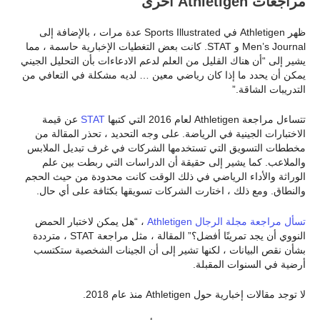
مراجعات Athletigen أخرى
ظهر Athletigen في Sports Illustrated عدة مرات ، بالإضافة إلى
Men’s Journal و STAT. كانت بعض التغطيات الإخبارية حاسمة ، مما
يشير إلى “أن هناك القليل من العلم لدعم الادعاءات بأن التحليل الجيني
يمكن أن يحدد ما إذا كان رياضي معين … لديه مشكلة في التعافي من
التدريبات الشاقة.”
تتساءل مراجعة Athletigen لعام 2016 التي كتبها
STAT
عن قيمة
الاختبارات الجينية في الرياضة. على وجه التحديد ، تحذر المقالة من
مخططات التسويق التي تستخدمها الشركات في غرف تبديل الملابس
والملاعب. كما يشير إلى حقيقة أن الدراسات التي ربطت بين علم
الوراثة والأداء الرياضي في ذلك الوقت كانت محدودة من حيث الحجم
والنطاق. ومع ذلك ، اختارت الشركات تسويقها بكثافة على أي حال.
تسأل مراجعة مجلة الرجال Athletigen
، “هل يمكن لاختبار الحمض
النووي أن يجد تمرينًا أفضل؟” المقالة ، مثل مراجعة STAT ، مترددة
بشأن نقص البيانات ، لكنها تشير إلى أن الجينات الشخصية ستكتسب
أرضية في السنوات المقبلة.
لا توجد مقالات إخبارية حول Athletigen منذ عام 2018.