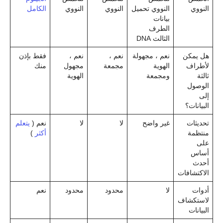
النووي
النووي تحميل
النووي
النووي
الكامل
بيانات
الطرف
الثالث DNA
هل يمكن
نعم ، مجهولة
نعم ،
نعم ،
فقط بإذن
لأطراف
الهوية
مجمعة
مجهول
منك
ثالثة
ومجمعة
الهوية
الوصول
إلى
البيانات؟
تحديثات
غير واضح
لا
لا
نعم (
يتعلم
منتظمة
أكثر
)
على
أساس
أحدث
الاكتشافات
أدوات
لا
محدود
محدود
نعم
لاستكشاف
البيانات