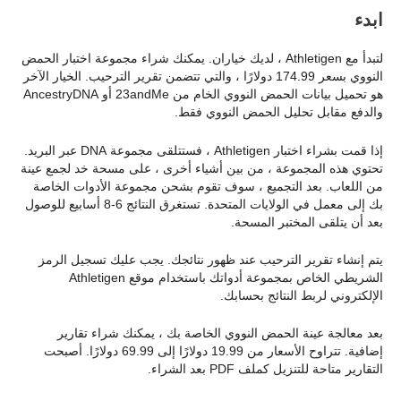
ابدء
لتبدأ مع Athletigen ، لديك خياران. يمكنك شراء مجموعة اختبار الحمض
النووي بسعر 174.99 دولارًا ، والتي تتضمن تقرير الترحيب. الخيار الآخر
هو تحميل بيانات الحمض النووي الخام من 23andMe أو AncestryDNA
والدفع مقابل تحليل الحمض النووي فقط.
إذا قمت بشراء اختبار Athletigen ، فستتلقى مجموعة DNA عبر البريد.
تحتوي هذه المجموعة ، من بين أشياء أخرى ، على مسحة خد لجمع عينة
من اللعاب. بعد التجميع ، سوف تقوم بشحن مجموعة الأدوات الخاصة
بك إلى معمل في الولايات المتحدة. تستغرق النتائج 6-8 أسابيع للوصول
بعد أن يتلقى المختبر المسحة.
يتم إنشاء تقرير الترحيب عند ظهور نتائجك. يجب عليك تسجيل الرمز
الشريطي الخاص بمجموعة أدواتك باستخدام موقع Athletigen
الإلكتروني لربط النتائج بحسابك.
بعد معالجة عينة الحمض النووي الخاصة بك ، يمكنك شراء تقارير
إضافية. تتراوح الأسعار من 19.99 دولارًا إلى 69.99 دولارًا. أصبحت
التقارير متاحة للتنزيل كملف PDF بعد الشراء.