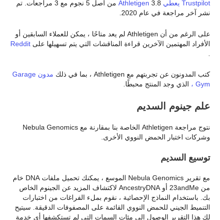
Trustpilot يعطي Athletigen
3.8 من أصل 5 نجوم مع 3 مراجعات. تم
نشر آخر مراجعة في عام 2020.
على الرغم من أن Athletigen لم يعد متاحًا ، يمكن للعملاء السابقين أو
الأفراد المهتمين الآخرين قراءة المناقشات التي يتم تسهيلها على
Reddit
.
كتب المدونون عن تجربتهم مع Athletigen ، بما في ذلك
مدون Garage
Gym ،
الذي وجد المنتج محبطًا.
علم جينوم السديم
نتوج مراجعة Athletigen الخاصة بنا بمقارنة مع Nebula Genomics
وشركات اختبار الحمض النووي الأخرى.
توسيع السديم
مع تقرير Nebula Genomics الموسع ، يمكنك تحميل ملفات DNA خام
من 23andMe أو AncestryDNA لاكتشاف المزيد عن الجينوم الخاص
بك. باستخدام النماذج الإحصائية ، نقوم بملء الفراغات من اختبارات
التنميط الجيني للحمض النووي القائمة على المصفوفات الدقيقة. سيتيح
لك هذا التقرير الوصول إلى مئات السمات التي لم تستكشفها أي خدمة