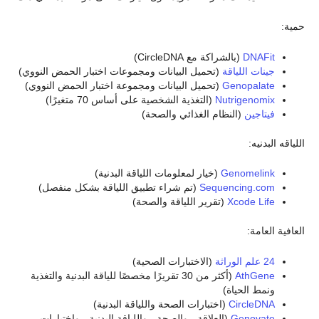
حمية:
DNAFit
(بالشراكة مع CircleDNA)
جينات اللياقة
(تحميل البيانات ومجموعات اختبار الحمض النووي)
Genopalate
(تحميل البيانات ومجموعة اختبار الحمض النووي)
Nutrigenomix
(التغذية الشخصية على أساس 70 متغيرًا)
فيتاجين
(النظام الغذائي والصحة)
اللياقه البدنيه:
Genomelink
(خيار لمعلومات اللياقة البدنية)
Sequencing.com
(تم شراء تطبيق اللياقة بشكل منفصل)
Xcode Life
(تقرير اللياقة والصحة)
العافية العامة:
24 علم الوراثة
(الاختبارات الصحية)
AthGene
(أكثر من 30 تقريرًا مخصصًا للياقة البدنية والتغذية
ونمط الحياة)
CircleDNA
(اختبارات الصحة واللياقة البدنية)
Genovate
(العلاقة ، والصحة ، واللياقة البدنية ، واختبارات