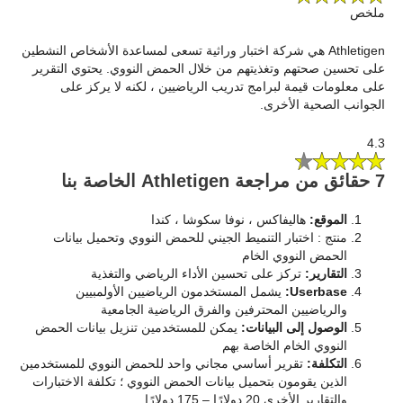
ملخص
Athletigen هي شركة اختبار وراثية تسعى لمساعدة الأشخاص النشطين
على تحسين صحتهم وتغذيتهم من خلال الحمض النووي. يحتوي التقرير
على معلومات قيمة لبرامج تدريب الرياضيين ، لكنه لا يركز على
الجوانب الصحية الأخرى.
4.3
7 حقائق من مراجعة Athletigen الخاصة بنا
الموقع:
هاليفاكس ، نوفا سكوشا ، كندا
منتج : اختبار التنميط الجيني للحمض النووي وتحميل بيانات
الحمض النووي الخام
التقارير:
تركز على تحسين الأداء الرياضي والتغذية
Userbase:
يشمل المستخدمون الرياضيين الأولمبيين
والرياضيين المحترفين والفرق الرياضية الجامعية
الوصول إلى البيانات:
يمكن للمستخدمين تنزيل بيانات الحمض
النووي الخام الخاصة بهم
التكلفة:
تقرير أساسي مجاني واحد للحمض النووي للمستخدمين
الذين يقومون بتحميل بيانات الحمض النووي ؛ تكلفة الاختبارات
والتقارير الأخرى 20 دولارًا – 175 دولارًا