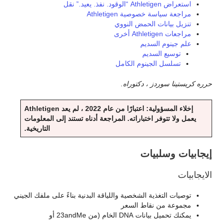
استعراض Athletigen “الوقود. نفذ. يعيد.” نقل
مراجعة سياسة خصوصية Athletigen
تنزيل بيانات الحمض النووي
مراجعات Athletigen أخرى
علم جينوم السديم
توسيع السديم
تسلسل الجينوم الكامل
حرره كريستينا سوردز ، دكتوراه.
إخلاء المسؤولية: اعتبارًا من عام 2022 ، لم يعد Athletigen
يعمل ولا تتوفر اختباراته. المراجعة أدناه تستند إلى المعلومات
التاريخية.
إيجابيات وسلبيات
الايجابيات
توصيات التغذية الشخصية واللياقة البدنية بناءً على ملفك الجيني
مجموعة من نقاط السعر
يمكنك تحميل بيانات DNA الخام (من 23andMe أو