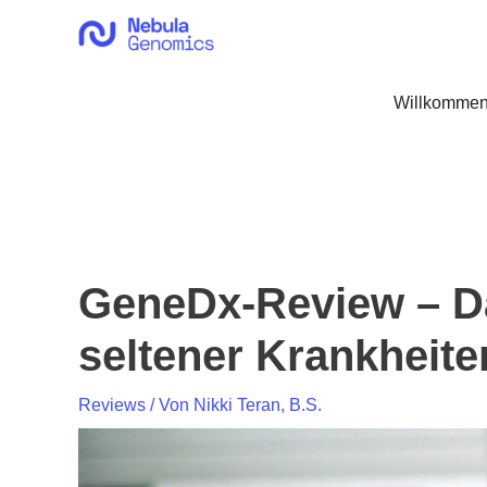
Zum
Inhalt
springen
Willkommen
GeneDx-Review – Da
seltener Krankheite
Reviews
/ Von
Nikki Teran, B.S.