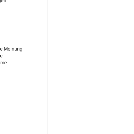
gen
die Meinung
ie
nome