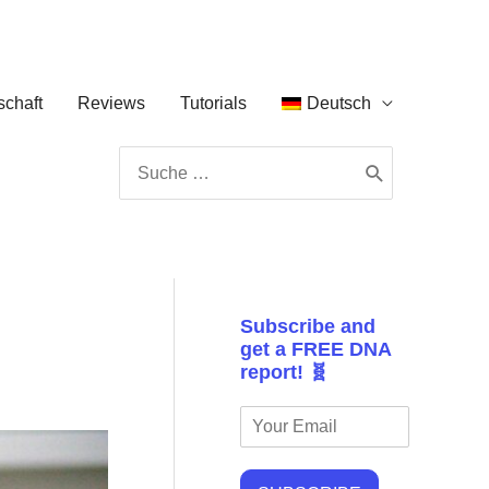
chaft
Reviews
Tutorials
Deutsch
Search
for:
Subscribe and
get a FREE DNA
report! 🧬