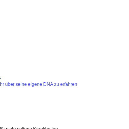
s
hr über seine eigene DNA zu erfahren
ür viele seltene Krankheiten