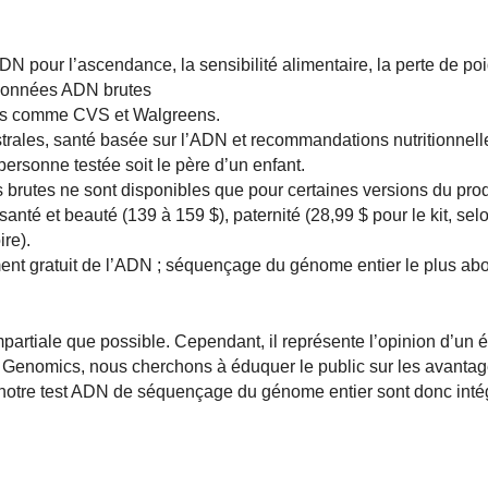
N pour l’ascendance, la sensibilité alimentaire, la perte de poi
e données ADN brutes
ies comme CVS et Walgreens.
trales, santé basée sur l’ADN et recommandations nutritionnelle
a personne testée soit le père d’un enfant.
brutes ne sont disponibles que pour certaines versions du prod
nté et beauté (139 à 159 $), paternité (28,99 $ pour le kit, se
ire).
nt gratuit de l’ADN ; séquençage du génome entier le plus abo
 impartiale que possible. Cependant, il représente l’opinion d’un 
la Genomics, nous cherchons à éduquer le public sur les avanta
notre test ADN de séquençage du génome entier sont donc inté