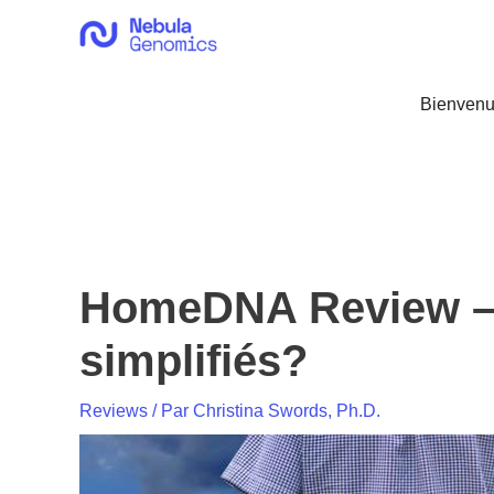
Aller
au
contenu
Bienvenu
HomeDNA Review – L
simplifiés?
Reviews
/ Par
Christina Swords, Ph.D.