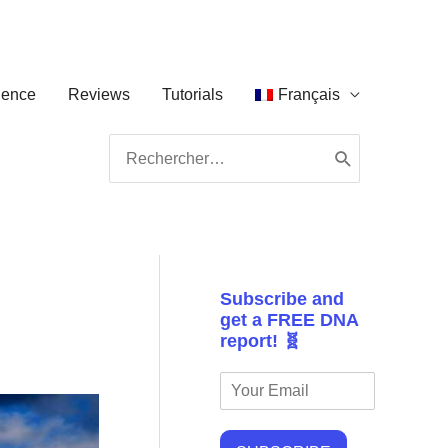
ience
Reviews
Tutorials
Français
Search
for:
Subscribe and
get a FREE DNA
report! 🧬