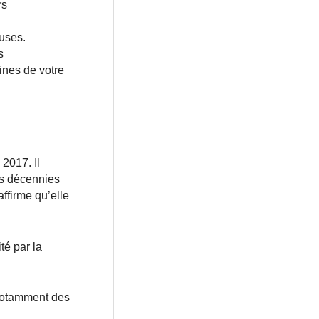
rs
luses.
s
ines de votre
2017. Il
es décennies
affirme qu’elle
té par la
 notamment des