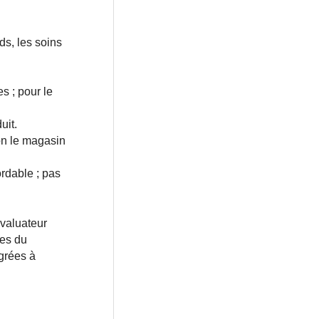
ds, les soins
s ; pour le
uit.
lon le magasin
rdable ; pas
évaluateur
ges du
grées à