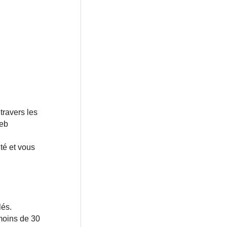
travers les
Web
té et vous
lés.
 moins de 30