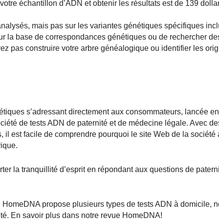
r votre échantillon d’ADN et obtenir les résultats est de 139 dolla
nalysés, mais pas sur les variantes génétiques spécifiques inc
 sur la base de correspondances génétiques ou de rechercher de
 pas construire votre arbre généalogique ou identifier les orig
iques s’adressant directement aux consommateurs, lancée en 
ciété de tests ADN de paternité et de médecine légale. Avec d
, il est facile de comprendre pourquoi le site Web de la société 
ique.
rter la tranquillité d’esprit en répondant aux questions de paterni
 ADN. HomeDNA propose plusieurs types de tests ADN à domicile,
auté. En savoir plus dans notre revue HomeDNA!