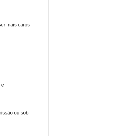
ser mais caros
 e
missão ou sob