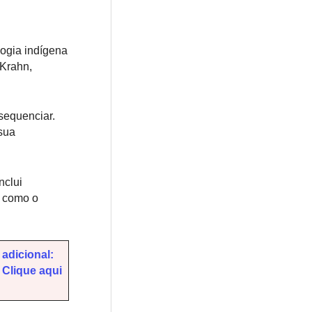
logia indígena
 Krahn,
sequenciar.
sua
nclui
s como o
adicional:
 Clique aqui