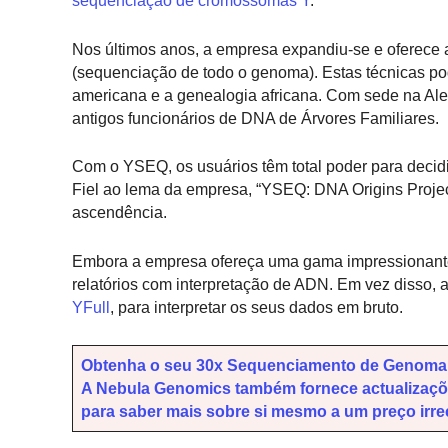
sequenciação de cromossomas Y
.
Nos últimos anos, a empresa expandiu-se e oferece
(sequenciação de todo o genoma). Estas técnicas pod
americana e a genealogia africana. Com sede na Al
antigos funcionários de DNA de Árvores Familiares.
Com o YSEQ, os usuários têm total poder para deci
Fiel ao lema da empresa, “YSEQ: DNA Origins Projec
ascendência.
Embora a empresa ofereça uma gama impressionante 
relatórios com interpretação de ADN. Em vez disso, a 
YFull
, para interpretar os seus dados em bruto.
Obtenha o seu 30x Sequenciamento de Genoma In
A Nebula Genomics também fornece actualizações
para saber mais sobre si mesmo a um preço irre