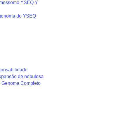
romossomo YSEQ Y
 genoma do YSEQ
onsabilidade
expansão de nebulosa
o Genoma Completo