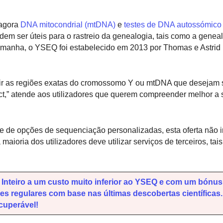
 agora
DNA mitocondrial (mtDNA)
e
testes de DNA autossómico
em ser úteis para o rastreio da genealogia, tais como a genea
emanha, o YSEQ foi estabelecido em 2013 por Thomas e Astrid
dir as regiões exatas do cromossomo Y ou mtDNA que desejam 
t,” atende aos utilizadores que querem compreender melhor a 
de opções de sequenciação personalizadas, esta oferta não i
maioria dos utilizadores deve utilizar serviços de terceiros, tai
teiro a um custo muito inferior ao YSEQ e com um bónus 
 regulares com base nas últimas descobertas científicas.
cuperável!