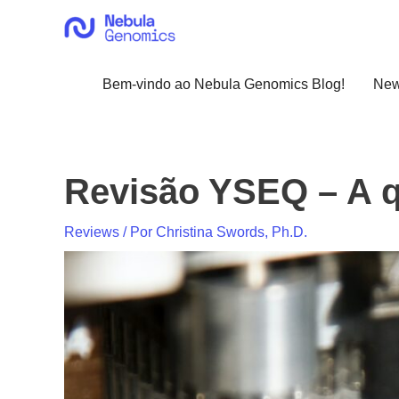
Ir
para
o
conteúdo
Bem-vindo ao Nebula Genomics Blog!
Ne
Revisão YSEQ – A q
Reviews
/ Por
Christina Swords, Ph.D.