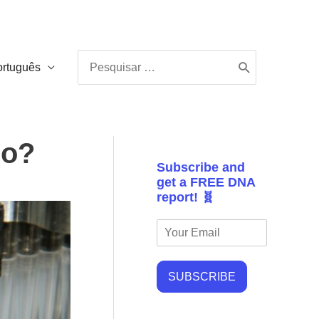
Procurar:
ortuguês
ço?
Subscribe and
get a FREE DNA
report! 🧬
SUBSCRIBE