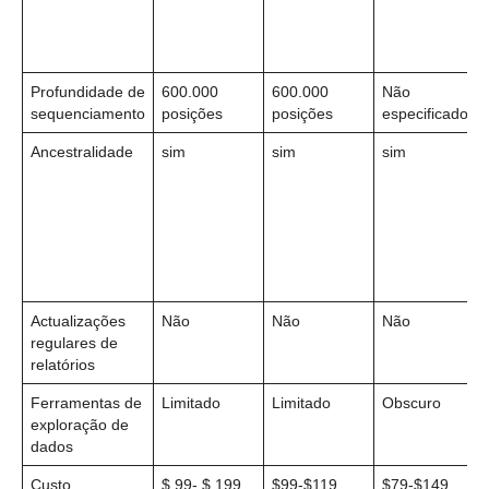
Profundidade de
600.000
600.000
Não
sequenciamento
posições
posições
especificado
Ancestralidade
sim
sim
sim
Actualizações
Não
Não
Não
regulares de
relatórios
Ferramentas de
Limitado
Limitado
Obscuro
exploração de
dados
Custo
$ 99- $ 199
$99-$119
$79-$149