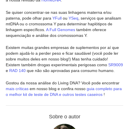
a nossa revisão da
HomeDNA
.
Se quiser concentrar-se nas suas linhagens materna e/ou
paterna, pode olhar para
YFull
ou
YSeq
, serviços que analisam
mtDNA ou o cromossoma Y para determinar haplótipos de
linhagem específicos.
A Full Genomes
também oferece
sequenciação e análise dos cromossomas Y.
Existem muitas grandes empresas de suplementos por aí que
podem ajudá-lo a perder peso e ficar saudável (você pode ler
sobre muitos deles em nosso blog!) Mas tenha cuidado!
Existem também drogas experimentais perigosas como
SR9009
e
RAD 140
que não são aprovadas para consumo humano.
Gostou da nossa análise do Living DNA? Você pode encontrar
mais críticas
em nosso blog e confira nosso
guia completo para
o melhor kit de teste de DNA e outros testes caseiros
!
Sobre o autor