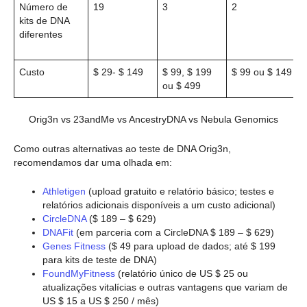
Número de
19
3
2
kits de DNA
diferentes
Custo
$ 29- $ 149
$ 99, $ 199
$ 99 ou $ 149
ou $ 499
Orig3n vs 23andMe vs AncestryDNA vs Nebula Genomics
Como outras alternativas ao teste de DNA Orig3n,
recomendamos dar uma olhada em:
Athletigen
(upload gratuito e relatório básico; testes e
relatórios adicionais disponíveis a um custo adicional)
CircleDNA
($ 189 – $ 629)
DNAFit
(em parceria com a CircleDNA $ 189 – $ 629)
Genes Fitness
($ 49 para upload de dados; até $ 199
para kits de teste de DNA)
FoundMyFitness
(relatório único de US $ 25 ou
atualizações vitalícias e outras vantagens que variam de
US $ 15 a US $ 250 / mês)