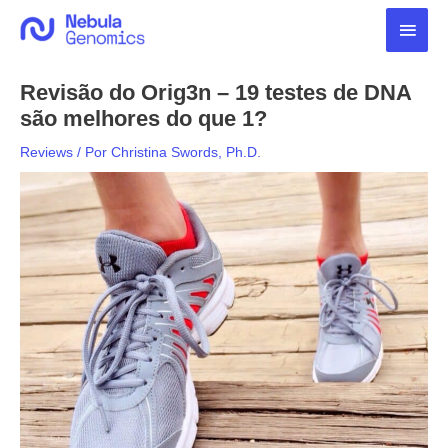
Ir
Men
para
o
princ
conteúdo
Revisão do Orig3n – 19 testes de DNA
são melhores do que 1?
Reviews
/ Por
Christina Swords, Ph.D.