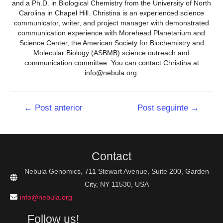
and a Ph.D. in Biological Chemistry from the University of North
Carolina in Chapel Hill. Christina is an experienced science
communicator, writer, and project manager with demonstrated
communication experience with Morehead Planetarium and
Science Center, the American Society for Biochemistry and
Molecular Biology (ASBMB) science outreach and
communication committee. You can contact Christina at
info@nebula.org.
Navegação
←
Post anterior
Post seguinte
→
de
Post
Contact
Nebula Genomics, 711 Stewart Avenue, Suite 200, Garden
City, NY 11530, USA
info@nebula.org
Follow us!