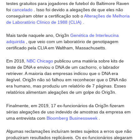
testes gratuitos para jogadores de futebol do Baltimore Raven
foi
cancelado
. Isso foi devido a alegações de que eles não
conseguiram obter a certificação sob o
Alterações de Melhoria
de Laboratório Clínico de 1988 (CLIA)
.
Mais tarde naquele ano, Orig3n
Genética de Interleucina
adquirida
, que veio com um laboratório de genotipagem
certificado pela CLIA em Waltham, Massachusetts.
Em 2018,
NBC Chicago
publicou uma matéria sobre kits de
teste de DNA e enviou o DNA de um cachorro, o labrador
retriever. A maioria das empresas indicou que o DNA era
ilegível. Orig3n não só falhou em reconhecer que o DNA não
era humano, mas produziu um relatório de 7 páginas. Esses
relatórios alimentam alegações de um golpe do Orig3n.
Finalmente, em 2019, 17 ex-funcionários da Orig3n fizeram
sérias alegações de uso indevido de amostras da empresa em
uma entrevista com
Bloomberg Businessweek
.
Algumas reclamações incluíram testes sujeitos a erros que não
produziram resultados replicáveis. Os ex-funcionários alegaram