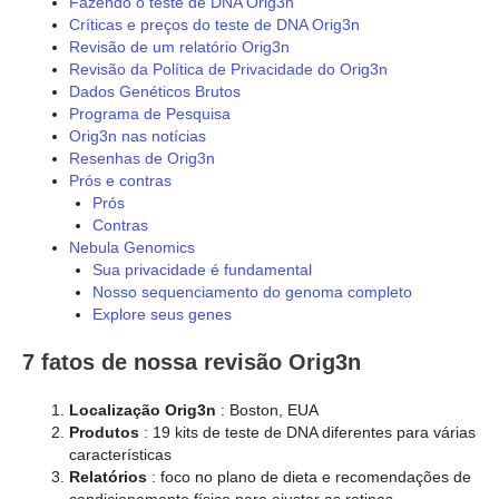
Fazendo o teste de DNA Orig3n
Críticas e preços do teste de DNA Orig3n
Revisão de um relatório Orig3n
Revisão da Política de Privacidade do Orig3n
Dados Genéticos Brutos
Programa de Pesquisa
Orig3n nas notícias
Resenhas de Orig3n
Prós e contras
Prós
Contras
Nebula Genomics
Sua privacidade é fundamental
Nosso sequenciamento do genoma completo
Explore seus genes
7 fatos de nossa revisão Orig3n
Localização Orig3n
: Boston, EUA
Produtos
: 19 kits de teste de DNA diferentes para várias
características
Relatórios
: foco no plano de dieta e recomendações de
condicionamento físico para ajustar as rotinas