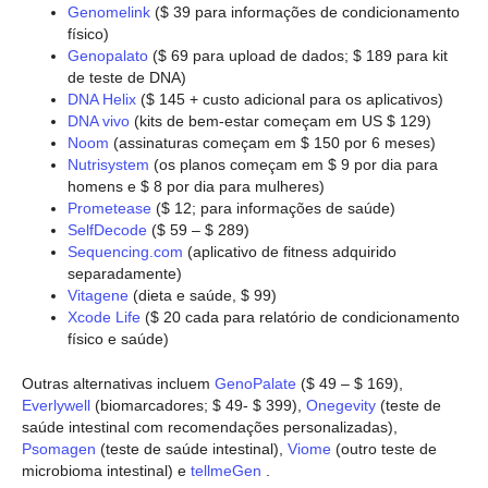
Genomelink
($ 39 para informações de condicionamento
físico)
Genopalato
($ 69 para upload de dados; $ 189 para kit
de teste de DNA)
DNA Helix
($ 145 + custo adicional para os aplicativos)
DNA vivo
(kits de bem-estar começam em US $ 129)
Noom
(assinaturas começam em $ 150 por 6 meses)
Nutrisystem
(os planos começam em $ 9 por dia para
homens e $ 8 por dia para mulheres)
Prometease
($ 12; para informações de saúde)
SelfDecode
($ 59 – $ 289)
Sequencing.com
(aplicativo de fitness adquirido
separadamente)
Vitagene
(dieta e saúde, $ 99)
Xcode Life
($ 20 cada para relatório de condicionamento
físico e saúde)
Outras alternativas incluem
GenoPalate
($ 49 – $ 169),
Everlywell
(biomarcadores; $ 49- $ 399),
Onegevity
(teste de
saúde intestinal com recomendações personalizadas),
Psomagen
(teste de saúde intestinal),
Viome
(outro teste de
microbioma intestinal) e
tellmeGen
.