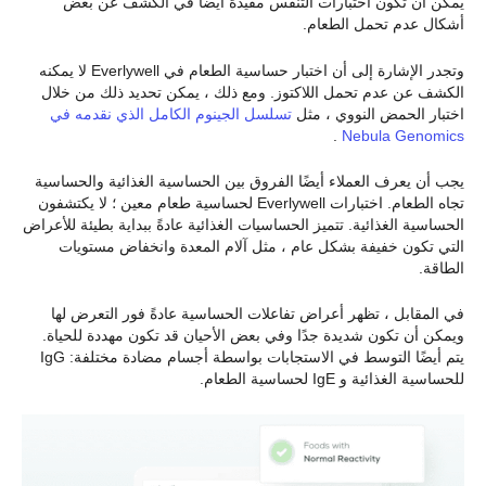
يمكن أن تكون اختبارات التنفس مفيدة أيضًا في الكشف عن بعض
أشكال عدم تحمل الطعام.
وتجدر الإشارة إلى أن اختبار حساسية الطعام في Everlywell لا يمكنه
الكشف عن عدم تحمل اللاكتوز. ومع ذلك ، يمكن تحديد ذلك من خلال
اختبار الحمض النووي ، مثل
تسلسل الجينوم الكامل الذي نقدمه في
.
Nebula Genomics
يجب أن يعرف العملاء أيضًا الفروق بين الحساسية الغذائية والحساسية
تجاه الطعام. اختبارات Everlywell لحساسية طعام معين ؛ لا يكتشفون
الحساسية الغذائية. تتميز الحساسيات الغذائية عادةً ببداية بطيئة للأعراض
التي تكون خفيفة بشكل عام ، مثل آلام المعدة وانخفاض مستويات
الطاقة.
في المقابل ، تظهر أعراض تفاعلات الحساسية عادةً فور التعرض لها
ويمكن أن تكون شديدة جدًا وفي بعض الأحيان قد تكون مهددة للحياة.
يتم أيضًا التوسط في الاستجابات بواسطة أجسام مضادة مختلفة: IgG
للحساسية الغذائية و IgE لحساسية الطعام.