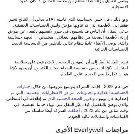
يوصي العميل بإزالة هذا الطعام من نظامه الغذائي إذا كان شديد
الاستجابة.
ومع ذلك ، فإن خبير الحساسية الذي قابلته STAT يدعي أن النتائج تشير
فقط إلى الأطعمة التي تم تناولها مؤخرًا وليس الحساسيات الحقيقية.
يدعي المقال أن الناس قد يتسببون في ضرر لأنفسهم بالفعل عن طريق
إزالة الأطعمة الصحية من نظامهم الغذائي ، معتقدين أن لديهم حساسية
زائفة. يوصي الأطباء عادةً بنظام غذائي للتخلص من الحساسية لتحديد
الحساسيات الغذائية.
تشير المقالة أيضًا إلى أن المهنيين الصحيين لا يتعرفون على صلاحية
اختبارات IgG لتشخيص حساسية الطعام. يعتقد الكثيرون أن وجود IgG
هو رد فعل طبيعي للجسم لتناول الطعام.
في عام 2022 ، قامت الشركة بتوسيع عروضها من خلال
اختبارات
الحساسية الغذائية ومجموعات أمراض الاضطرابات الهضمية
، التي تم
إصدارها في يونيو ،
وتقرير الصحة الجنسية الذي
تم إطلاقه في أغسطس
والذي يوضح بالتفصيل كيف غيّر التنقل عبر الوباء حياتنا الجنسية. في
وقت سابق من عام 2022 ،
أطلقت
الشركة أيضًا سلسلة من
الفيتامينات والمكملات عالية الجودة.
مراجعات Everlywell الأخرى