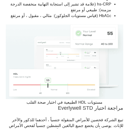
hs-CRP (علامة قد تشير إلى استجابة التهابية منخفضة الدرجة
مزمنة): طبيعي أو مرتفع
HbA1c (قياس مستويات الجلوكوز): مثالي ، مقبول ، أو مرتفع
مستويات HDL الطبيعية في اختبار صحة القلب
مراجعة اختبار Everlywell STD
تبيع الشركة فحصين للأمراض المنقولة جنسياً ، أحدهما للذكور والآخر
للإناث. يوصى بأن يخضع جميع البالغين النشطين جنسياً لفحص الأمراض