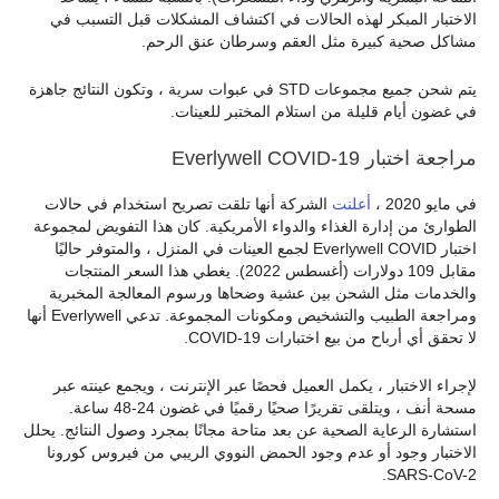
الاختبار المبكر لهذه الحالات في اكتشاف المشكلات قبل التسبب في
مشاكل صحية كبيرة مثل العقم وسرطان عنق الرحم.
يتم شحن جميع مجموعات STD في عبوات سرية ، وتكون النتائج جاهزة
في غضون أيام قليلة من استلام المختبر للعينات.
مراجعة اختبار Everlywell COVID-19
في مايو 2020 ،
أعلنت
الشركة أنها تلقت تصريح استخدام في حالات
الطوارئ من إدارة الغذاء والدواء الأمريكية. كان هذا التفويض لمجموعة
اختبار Everlywell COVID لجمع العينات في المنزل ، والمتوفر حاليًا
مقابل 109 دولارات (أغسطس 2022). يغطي هذا السعر المنتجات
والخدمات مثل الشحن بين عشية وضحاها ورسوم المعالجة المخبرية
ومراجعة الطبيب والتشخيص ومكونات المجموعة. تدعي Everlywell أنها
لا تحقق أي أرباح من بيع اختبارات COVID-19.
لإجراء الاختبار ، يكمل العميل فحصًا عبر الإنترنت ، ويجمع عينته عبر
مسحة أنف ، ويتلقى تقريرًا صحيًا رقميًا في غضون 24-48 ساعة.
استشارة الرعاية الصحية عن بعد متاحة مجانًا بمجرد وصول النتائج. يحلل
الاختبار وجود أو عدم وجود الحمض النووي الريبي من فيروس كورونا
SARS-CoV-2.