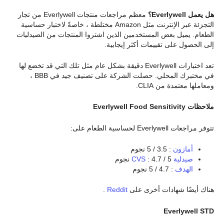
هل يعمل Everlywell؟
معظم مراجعات منتجات Everlywell من تجار
التجزئة عبر الإنترنت مثل Amazon مختلطة ، خاصةً لاختبار حساسية
الطعام. يميل بعض المستخدمين الذين اشتروا المنتجات من الصيدليات
إلى الحصول على تقييمات أكثر إيجابية.
تعد اختبارات Everlywell دقيقة بشكل عام مثل تلك التي قد تخضع لها
في مختبرك المحلي. حصلت الشركة على تصنيف جيد في BBB ،
ومعاملها معتمدة من CLIA.
ملاحظات Everlywell Food Sensitivity
تتوفر مراجعات Everlywell لحساسية الطعام على:
أمازون
: 3.5 / 5 نجوم
صيدلية CVS
: 4.7 / 5 نجوم
الهدف
: 4.7 / 5 نجوم
هناك أيضًا شهادات أخرى على
Reddit
.
Everlywell STD