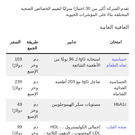
تقدم الشركة أكثر من 30 اختبارًا منزليًا لتقييم الخصائص الصحية
المختلفة بناءً على المؤشرات الحيوية.
العافية العامة
امتحان
تدابير
طريقة
السعر
الجمع
حساسية
استجابة IgG لـ 96 نوعًا من
دم
159
تجاه الطعام
الأطعمة الشائعة
وخز
دولارًا
الإصبع
الحساسية
تفاعل IgG مع 203 أطعمة
دم
239
الغذائية
وخز
دولارًا
الشاملة
الإصبع
HbA1c
مستويات سكر الهيموجلوبين
دم
49
وخز
دولارًا
الإصبع
صحة القلب
إجمالي الكوليسترول ، HDL ،
دم
99
LDL المحسوب ، الدهون الثلاثية ،
وخز
دولارًا