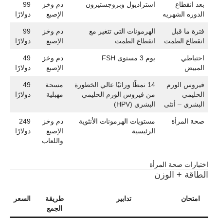
بعد انقطاع
استراديول وبروجستيرون
دم وخز
99
الدوره الشهريه
الإصبع
دولارًا
فترة ما قبل
الهرمونات التي تتغير مع
دم وخز
99
انقطاع الطمث
انقطاع الطمث
الإصبع
دولارًا
احتياطي
يوم 3 مستوى FSH
دم وخز
49
المبيض
الإصبع
دولارًا
فيروس الورم
14 نمطًا وراثيًا عالي الخطورة
مسحة
49
الحليمي
من فيروس الورم الحليمي
مهبلية
دولارًا
البشري – أنثى
البشري (HPV)
صحة المرأة
مستويات الهرمونات الأنثوية
دم وخز
249
الرئيسية
الإصبع
دولارًا
واللعاب
اختبارات صحة المرأة
الطاقة + الوزن
امتحان
تدابير
طريقة
السعر
الجمع