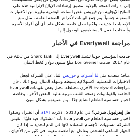
إلى إدارات الصحة بالولاية. تنطبق إرشادات الإبلاغ الإلزامية هذه على
النتائج الإيجابية من فيروس نقص المناعة البشرية وغيره من الاختبارات
المنقولة جنسياً. يتم جمع البيانات لأغراض الصحة العامة ، مثل تتبع
الإصابات الجديدة ، ولكنها تظل خاصة بشكل عام. أي أن أفراد الأسرة
وأصحاب العمل لا يستطيعون الوصول إليها.
مراجعة Everlywell في الأخبار
قدمت المؤسس جوليا تشيك Everlywell إلى Shark Tank من ABC في
عام 2017. قدمت Lori Greiner مبلغ مليون دولار كخط ائتمان.
منافذ متعددة مثل
لنا أسبوعيا
و
فوربس
الثناء على الشركة لجعل
الاختبارات المعملية الاستهلاكية بسيطة وسهلة المنال. ومع ذلك ، فإن
مراجعات Everlywell الأخرى مختلطة. تحتل بعض تقييمات Everlywell
الخاصة بالفيتامينات وصحة القلب مرتبة عالية. البعض الآخر ، وخاصة
اختبار حساسية الطعام الشائع جدًا ، يتم تصنيفهم بشكل سيئ.
هل إيفرليويل شرعي؟
في عام 2018 ، ذكرت
STAT
أن الخبراء وصفوا
اختبار حساسية الطعام في Everlywell بأنه “مشكوك فيه طبيًا”. تقيس
الشركة مستويات الأجسام المضادة IgG في الدم لتحديد ما إذا كان
الجهاز المناعي للشخص يتفاعل مع أطعمة معينة. في كثير من الأحيان ،