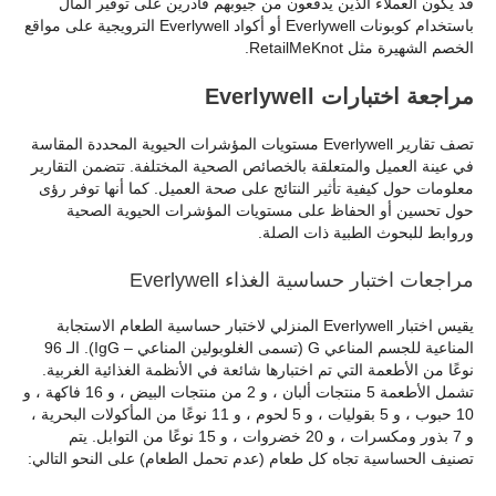
قد يكون العملاء الذين يدفعون من جيوبهم قادرين على توفير المال
باستخدام كوبونات Everlywell أو أكواد Everlywell الترويجية على مواقع
الخصم الشهيرة مثل RetailMeKnot.
مراجعة اختبارات Everlywell
تصف تقارير Everlywell مستويات المؤشرات الحيوية المحددة المقاسة
في عينة العميل والمتعلقة بالخصائص الصحية المختلفة. تتضمن التقارير
معلومات حول كيفية تأثير النتائج على صحة العميل. كما أنها توفر رؤى
حول تحسين أو الحفاظ على مستويات المؤشرات الحيوية الصحية
وروابط للبحوث الطبية ذات الصلة.
مراجعات اختبار حساسية الغذاء Everlywell
يقيس اختبار Everlywell المنزلي لاختبار حساسية الطعام الاستجابة
المناعية للجسم المناعي G (تسمى الغلوبولين المناعي – IgG). الـ 96
نوعًا من الأطعمة التي تم اختبارها شائعة في الأنظمة الغذائية الغربية.
تشمل الأطعمة 5 منتجات ألبان ، و 2 من منتجات البيض ، و 16 فاكهة ، و
10 حبوب ، و 5 بقوليات ، و 5 لحوم ، و 11 نوعًا من المأكولات البحرية ،
و 7 بذور ومكسرات ، و 20 خضروات ، و 15 نوعًا من التوابل. يتم
تصنيف الحساسية تجاه كل طعام (عدم تحمل الطعام) على النحو التالي: