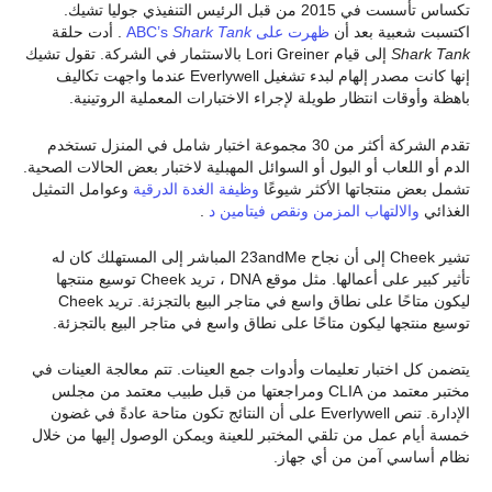
تكساس تأسست في 2015 من قبل الرئيس التنفيذي جوليا تشيك.
اكتسبت شعبية بعد أن
ظهرت على ABC’s
Shark Tank
. أدت حلقة
Shark Tank
إلى قيام Lori Greiner بالاستثمار في الشركة. تقول تشيك
إنها كانت مصدر إلهام لبدء تشغيل Everlywell عندما واجهت تكاليف
باهظة وأوقات انتظار طويلة لإجراء الاختبارات المعملية الروتينية.
تقدم الشركة أكثر من 30 مجموعة اختبار شامل في المنزل تستخدم
الدم أو اللعاب أو البول أو السوائل المهبلية لاختبار بعض الحالات الصحية.
تشمل بعض منتجاتها الأكثر شيوعًا
وظيفة الغدة الدرقية
وعوامل التمثيل
الغذائي
والالتهاب المزمن
ونقص فيتامين د
.
تشير Cheek إلى أن نجاح 23andMe المباشر إلى المستهلك كان له
تأثير كبير على أعمالها. مثل موقع DNA ، تريد Cheek توسيع منتجها
ليكون متاحًا على نطاق واسع في متاجر البيع بالتجزئة. تريد Cheek
توسيع منتجها ليكون متاحًا على نطاق واسع في متاجر البيع بالتجزئة.
يتضمن كل اختبار تعليمات وأدوات جمع العينات. تتم معالجة العينات في
مختبر معتمد من CLIA ومراجعتها من قبل طبيب معتمد من مجلس
الإدارة. تنص Everlywell على أن النتائج تكون متاحة عادةً في غضون
خمسة أيام عمل من تلقي المختبر للعينة ويمكن الوصول إليها من خلال
نظام أساسي آمن من أي جهاز.