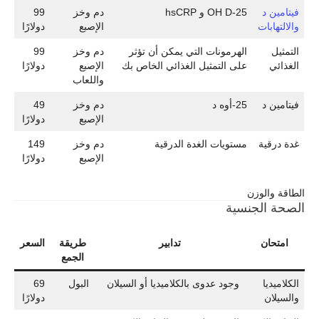
فيتامين د
25-OH D و hsCRP
دم وخز
99
والالتهابات
الإصبع
دولارًا
التمثيل
الهرمونات التي يمكن أن تؤثر
دم وخز
99
الغذائي
على التمثيل الغذائي الخاص بك
الإصبع
دولارًا
واللعاب
فيتامين د
25-أوه د
دم وخز
49
الإصبع
دولارًا
غدة درقية
مستويات الغدة الدرقية
دم وخز
149
الإصبع
دولارًا
الطاقة والوزن
الصحة الجنسية
امتحان
تدابير
طريقة
السعر
الجمع
الكلاميديا
وجود عدوى بالكلاميديا أو السيلان
البول
69
والسيلان
دولارًا