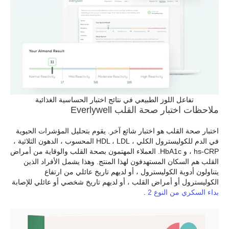
تفاعل اللوز الطبيعي في نتائج اختبار الحساسية الغذائية
ملاحظات اختبار صحة القلب Everlywell
اختبار صحة القلب هو اختبار شائع آخر. يقوم بتحليل المؤشرات الحيوية
في الدم للكوليسترول الكلي ، HDL ، LDL المحسوب ، الدهون الثلاثية ،
hs-CRP ، و HbA1c. العملاء المهتمون بصحة القلب والوقاية من أمراض
القلب هم السكان المستهدفون لهذا المنتج. وهذا يشمل الأفراد الذين
يتناولون أدوية الكوليسترول ، أو لديهم تاريخ عائلي من ارتفاع
الكوليسترول أو أمراض القلب ، أو لديهم تاريخ شخصي أو عائلي للإصابة
بداء السكري من النوع 2
.