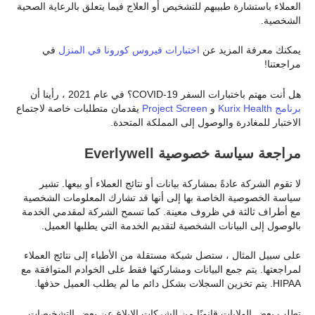
العملاء باستشارة طبيبهم للتشخيص أو العلاج فيما يتعلق بالرعاية الصحية
الشخصية.
يمكنك معرفة المزيد عن
اختبارات فيروس كورونا في المنزل
في
مراجعتنا!
هل أنت مهتم باختبارات السفر COVID-19؟ في عام 2021 ، رأينا أن
برنامج Kurix Health
و
Project Screen
يقدمان متطلبات خاصة لاجتماع
الاختبار للمغادرة والوصول إلى المملكة المتحدة.
مراجعة سياسة خصوصية Everlywell
لا تقوم الشركة عادةً بمشاركة بيانات أو نتائج العملاء أو بيعها. تشير
سياسة الخصوصية الخاصة بها إلى أنها قد تشارك المعلومات الشخصية
مع أطراف ثالثة في ظروف معينة. كما تسمح الشركة لمقدمي الخدمة
بالوصول إلى البيانات الشخصية لتقديم الخدمة التي يطلبها العميل.
على سبيل المثال ، ستصل شبكة مستقلة من الأطباء إلى نتائج العملاء
لمراجعتها. يتم جمع البيانات ومشاركتها فقط على الخوادم المتوافقة مع
HIPAA. يتم تخزين السجلات بشكل دائم ما لم يطلب العميل حذفها.
تطلب بعض الولايات قانونًا من الشركات الإبلاغ عن بعض التشخيصات