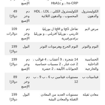
hs-CRP ، و HbA1c
الإصبع
الكوليسترول
الكوليسترول الكلي ، HDL ، LDL
دم
49
والدهون
المحسوب ، والدهون الثلاثية
وخز
دولارًا
الإصبع
مرض لايم
تفاعل IgG و IgM ل
بوريليا
دم
109
غاريني
،
بوريليا أفزيلي
، و
بوريليا
وخز
دولارات
برغدورفيرية
الإصبع
النوم والتوتر
النوم الحرج وهرمونات التوتر
البول
199
دولارًا
الحساسية
14 شجرة ، 9 أعشاب ، 4 قوالب ،
دم
199
الداخلية
2 عث غبار ، 2 مسببات حساسية
وخز
دولارًا
والخارجية
الحيوانات الأليفة ، 2 حشرة
الإصبع
فيتامينات ب
مستويات فيتامين ب 6 ، ب 9 ، ب
دم
89
12
وخز
دولارًا
الإصبع
معادن ثقيلة
مستويات العديد من المعادن
البول
199
الثقيلة والمعادن البيئية
دولارًا