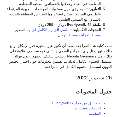
المقاسة في العينة وعلاقتها بالخصائص الصحية المختلفة
التقارير:
تقديم رؤى حول مستويات المؤشرات الحيوية المرتبطة
بالظروف الصحية ؛ يمكن استخدامها للأغراض المتعلقة بالصحة
بالتشاور مع المهنيين الطبيين
تكلفة Everlywell:
49 دولارًا – 259 دولارًا
المنتجات التكميلية:
تسلسل الجينوم الكامل لجينوم
السديم ،
وصحة المرأة ، وصحة
الرجل
تمت كتابة هذه المراجعة بقصد أن تكون غير متحيزة قدر الإمكان. ومع
ذلك ، فهو يمثل رأي المراجع الفردي وبالتالي فهو شخصي. علاوة على
ذلك ، في Nebula Genomics ، نسعى لتثقيف الجمهور حول فوائد
تسلسل الجينوم الكامل. لذلك تم تضمين معلومات حول اختبار الحمض
النووي لتسلسل الجينوم الكامل في المراجعة.
26 سبتمبر 2022
جدول المحتويات
7 حقائق من مراجعة Everlywell
إيجابيات وسلبيات
المقدمة