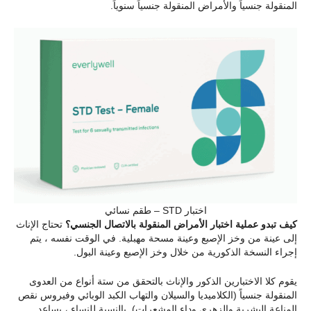
المنقولة جنسياً والأمراض المنقولة جنسياً سنوياً.
اختبار STD – طقم نسائي
كيف تبدو عملية اختبار الأمراض المنقولة بالاتصال الجنسي؟
تحتاج الإناث
إلى عينة من وخز الإصبع وعينة مسحة مهبلية. في الوقت نفسه ، يتم
إجراء النسخة الذكورية من خلال وخز الإصبع وعينة البول.
يقوم كلا الاختبارين الذكور والإناث بالتحقق من ستة أنواع من العدوى
المنقولة جنسياً (الكلاميديا والسيلان والتهاب الكبد الوبائي وفيروس نقص
المناعة البشرية والزهري وداء المشعرات). بالنسبة للنساء ، يساعد