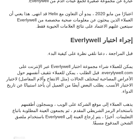
عبارة عن مجموعة صغيرة لجمع عينات الدم من Everlywell.
اعتبارًا من مايو 2020 ، يبدو أن التعاون مع Helix قد انتهى. هذا يعني أن
العملاء الذين يبحثون عن معلومات صحية مخصصة من Everlywell
سيتعين عليهم الاعتماد على نتائج العلامات الحيوية فقط.
إجراء اختبار Everlywell
قبل المراجعة ، دعنا نلقي نظرة على كيفية البدء.
يمكن للعملاء شراء مجموعة اختبار Everlywell عبر الإنترنت على
everylywell.com. قبل الطلب ، يمكن للعملاء تثقيف أنفسهم حول
الأعراض المصاحبة لمختلف الحالات (مثل الانتفاخ وآلام المفاصل) لاختيار
الاختبار الأنسب. يطلب البعض أيضًا من العميل أن يأخذ استبيانًا عن تاريخ
الدواء.
يذهب العملاء إلى موقع الشركة على الويب ، ويسجلون أطقمهم
باستخدام الرمز الشريطي المقدم ، ثم يجمعون العينة المطلوبة باتباع
التعليمات. أخيرًا ، يتم إرجاع العينة إلى Everlywell باستخدام ملصق
الشحن المدفوع مسبقًا.