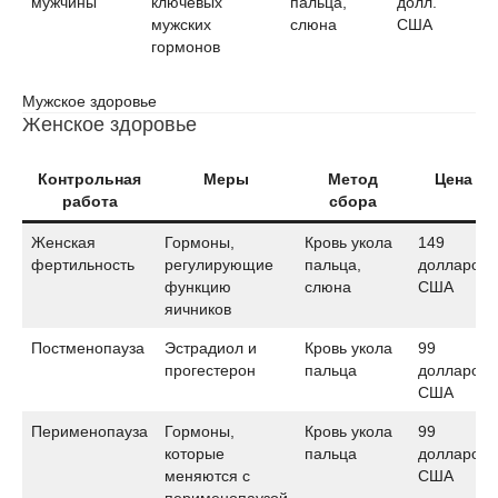
мужчины
ключевых
пальца,
долл.
мужских
слюна
США
гормонов
Мужское здоровье
Женское здоровье
Контрольная
Меры
Метод
Цена
работа
сбора
Женская
Гормоны,
Кровь укола
149
фертильность
регулирующие
пальца,
долларов
функцию
слюна
США
яичников
Постменопауза
Эстрадиол и
Кровь укола
99
прогестерон
пальца
долларов
США
Перименопауза
Гормоны,
Кровь укола
99
которые
пальца
долларов
меняются с
США
перименопаузой