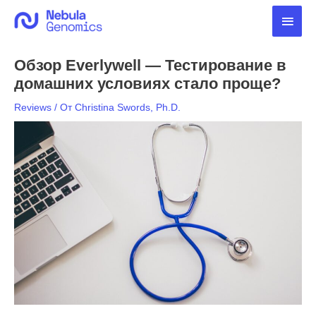
Перейти
Глав
к
содержимому
мен
Обзор Everlywell — Тестирование в
домашних условиях стало проще?
Reviews
/ От
Christina Swords, Ph.D.