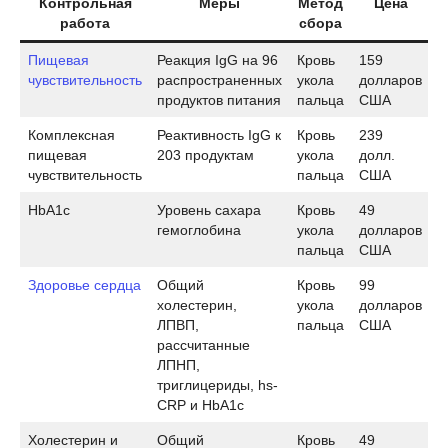
Контрольная
Меры
Метод
Цена
работа
сбора
Пищевая
Реакция IgG на 96
Кровь
159
чувствительность
распространенных
укола
долларов
продуктов питания
пальца
США
Комплексная
Реактивность IgG к
Кровь
239
пищевая
203 продуктам
укола
долл.
чувствительность
пальца
США
HbA1c
Уровень сахара
Кровь
49
гемоглобина
укола
долларов
пальца
США
Здоровье сердца
Общий
Кровь
99
холестерин,
укола
долларов
ЛПВП,
пальца
США
рассчитанные
ЛПНП,
триглицериды, hs-
CRP и HbA1c
Холестерин и
Общий
Кровь
49