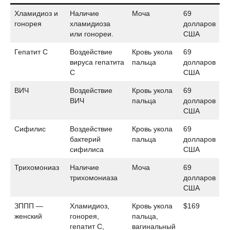
Хламидиоз и
Наличие
Моча
69
гонорея
хламидиоза
долларов
или гонореи.
США
Гепатит С
Воздействие
Кровь укола
69
вируса гепатита
пальца
долларов
С
США
ВИЧ
Воздействие
Кровь укола
69
ВИЧ
пальца
долларов
США
Сифилис
Воздействие
Кровь укола
69
бактерий
пальца
долларов
сифилиса
США
Трихомониаз
Наличие
Моча
69
трихомониаза
долларов
США
ЗППП —
Хламидиоз,
Кровь укола
$169
женский
гонорея,
пальца,
гепатит С,
вагинальный