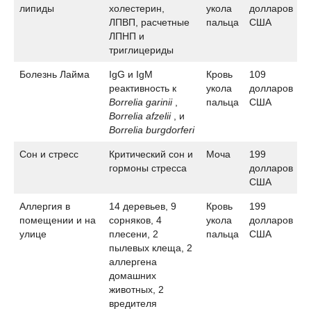
липиды
холестерин,
укола
долларов
ЛПВП, расчетные
пальца
США
ЛПНП и
триглицериды
Болезнь Лайма
IgG и IgM
Кровь
109
реактивность к
укола
долларов
Borrelia garinii
,
пальца
США
Borrelia afzelii
, и
Borrelia burgdorferi
Сон и стресс
Критический сон и
Моча
199
гормоны стресса
долларов
США
Аллергия в
14 деревьев, 9
Кровь
199
помещении и на
сорняков, 4
укола
долларов
улице
плесени, 2
пальца
США
пылевых клеща, 2
аллергена
домашних
животных, 2
вредителя