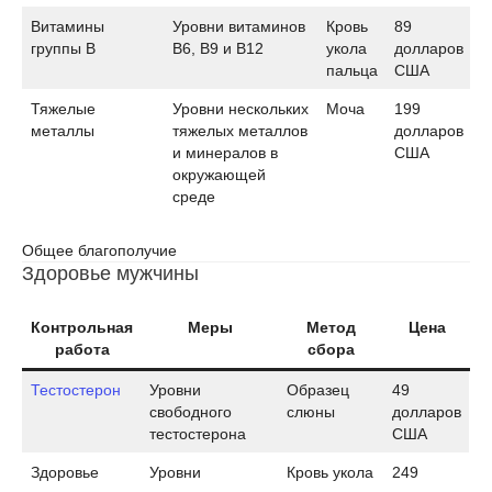
Витамины
Уровни витаминов
Кровь
89
группы B
B6, B9 и B12
укола
долларов
пальца
США
Тяжелые
Уровни нескольких
Моча
199
металлы
тяжелых металлов
долларов
и минералов в
США
окружающей
среде
Общее благополучие
Здоровье мужчины
Контрольная
Меры
Метод
Цена
работа
сбора
Тестостерон
Уровни
Образец
49
свободного
слюны
долларов
тестостерона
США
Здоровье
Уровни
Кровь укола
249