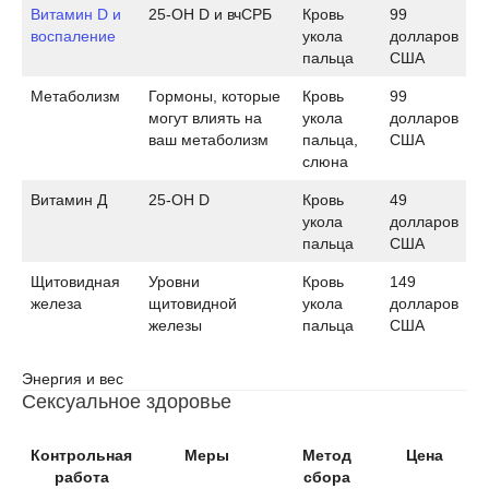
Витамин D и
25-ОН D и вчСРБ
Кровь
99
воспаление
укола
долларов
пальца
США
Метаболизм
Гормоны, которые
Кровь
99
могут влиять на
укола
долларов
ваш метаболизм
пальца,
США
слюна
Витамин Д
25-ОН D
Кровь
49
укола
долларов
пальца
США
Щитовидная
Уровни
Кровь
149
железа
щитовидной
укола
долларов
железы
пальца
США
Энергия и вес
Сексуальное здоровье
Контрольная
Меры
Метод
Цена
работа
сбора