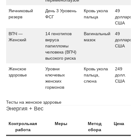
Яичниковый
День 3 Уровень
Кровь укола
49
резерв
ФСГ
пальца
долларов
США
ВПЧ —
14 генотипов
Вагинальный
49
Женский
вируса
мазок
долларов
папилломы
США
человека (ВПЧ)
высокого риска
Женское
Уровни
Кровь укола
249
здоровье
ключевых
пальца,
долл.
женских
слюна
США
гормонов
Тесты на женское здоровье
Энергия + Вес
Контрольная
Меры
Метод
Цена
работа
сбора