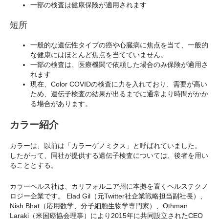
一部の検査は健康保険が適用されます
短所
一般的な遺伝性タイプの癌や心臓病に焦点を当て、一般的
な健康にはほとんど焦点を当てていません。
一部の検査は、医療機関で依頼した場合のみ保険が適用さ
れます
現在、Color COVIDの検査に力を入れており、需要が高い
ため、遺伝子検査の結果が出るまでに通常より時間がかか
る場合があります。
カラー紹介
カラーは、以前は「カラーゲノミクス」と呼ばれていました。
したがって、同社が提供する遺伝子検査については、後者を用い
ることとする。
カラーヘルス社は、カリフォルニア州に本拠を置くヘルステクノ
ロジー企業です。 Elad Gil（元Twitter社企業戦略担当副社長）、
Nish Bhat（応用数学、分子細胞生物学専門家）、Othman
Laraki（米国癌協会理事）により2015年に共同設立されたCEO