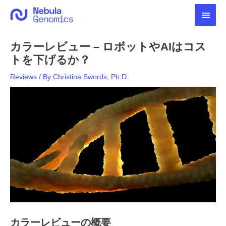
内
メ
容
を
イ
ス
カラーレビュー – ロボットやAIはコス
キ
ン
ッ
トを下げるか？
プ
メ
Reviews
/ By
Christina Swords, Ph.D.
ニ
ュ
ー
カラーレビューの概要