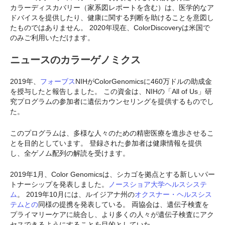
カラーディスカバリー（家系図レポートを含む）は、医学的なア
ドバイスを提供したり、健康に関する判断を助けることを意図し
たものではありません。 2020年現在、ColorDiscoveryは米国で
のみご利用いただけます。
ニュースのカラーゲノミクス
2019年、
フォーブス
NIHがColorGenomicsに460万ドルの助成金
を授与したと報告しました。 この資金は、NIHの「All of Us」研
究プログラムの参加者に遺伝カウンセリングを提供するものでし
た。
このプログラムは、多様な人々のための精密医療を進歩させるこ
とを目的としています。 登録された参加者は健康情報を提供
し、全ゲノム配列の解読を受けます。
2019年1月、Color Genomicsは、シカゴを拠点とする新しいパー
トナーシップを発表しました。
ノースショア大学ヘルスシステ
ム
。 2019年10月には、ルイジアナ州の
オクスナー・ヘルスシス
テムとの
同様の提携を発表している。 両協会は、遺伝子検査を
プライマリーケアに統合し、より多くの人々が遺伝子検査にアク
セスできるようにすることを目的としていた。