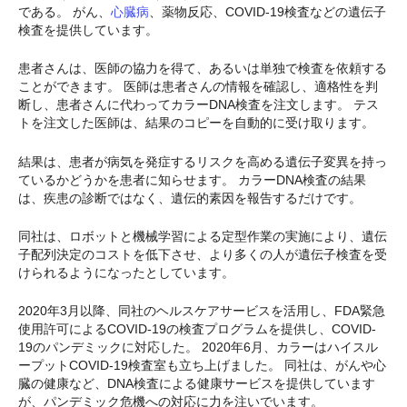
である。 がん、
心臓病
、薬物反応、COVID-19検査などの遺伝子
検査を提供しています。
患者さんは、医師の協力を得て、あるいは単独で検査を依頼する
ことができます。 医師は患者さんの情報を確認し、適格性を判
断し、患者さんに代わってカラーDNA検査を注文します。 テス
トを注文した医師は、結果のコピーを自動的に受け取ります。
結果は、患者が病気を発症するリスクを高める遺伝子変異を持っ
ているかどうかを患者に知らせます。 カラーDNA検査の結果
は、疾患の診断ではなく、遺伝的素因を報告するだけです。
同社は、ロボットと機械学習による定型作業の実施により、遺伝
子配列決定のコストを低下させ、より多くの人が遺伝子検査を受
けられるようになったとしています。
2020年3月以降、同社のヘルスケアサービスを活用し、FDA緊急
使用許可によるCOVID-19の検査プログラムを提供し、COVID-
19のパンデミックに対応した。 2020年6月、カラーはハイスル
ープットCOVID-19検査室も立ち上げました。 同社は、がんや心
臓の健康など、DNA検査による健康サービスを提供しています
が、パンデミック危機への対応に力を注いでいます。