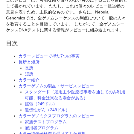
このレビューは、可能な限り偏りのないものにすることを目的と
して書かれています。 ただし、これは個々のレビュー担当者の
意見を表すため、主観的なものです。 さらに、Nebula
Genomicsでは、全ゲノムシーケンスの利点について一般の人々
を教育することを目指しています。 したがって、全ゲノムシー
ケンスDNAテストに関する情報がレビューに組み込まれます。
目次
カラーレビューで得た7つの事実
長所と短所
長所
短所
カラー紹介
カラーゲノムの製品・サービスレビュー
スタンダード（雇用主や医療従事者を通してのみ利用
可能、料金は異なる場合がある）
拡張（249ドル）
遺伝性がん（249ドル）
カラーゲノミクスプログラムのレビュー
家族テストプログラム
雇用者プログラム
カラー遺伝子検査を受けてみた感想