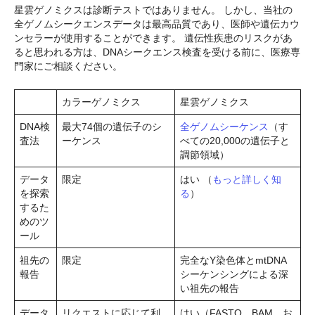
星雲ゲノミクスは診断テストではありません。 しかし、当社の
全ゲノムシークエンスデータは最高品質であり、医師や遺伝カウ
ンセラーが使用することができます。 遺伝性疾患のリスクがあ
ると思われる方は、DNAシークエンス検査を受ける前に、医療専
門家にご相談ください。
カラーゲノミクス
星雲ゲノミクス
DNA検
最大74個の遺伝子のシ
全ゲノムシーケンス
（す
査法
ーケンス
べての20,000の遺伝子と
調節領域）
データ
限定
はい （
もっと詳しく知
を探索
る
）
するた
めのツ
ール
祖先の
限定
完全なY染色体とmtDNA
報告
シーケンシングによる深
い祖先の報告
データ
リクエストに応じて利
はい（FASTQ、BAM、お