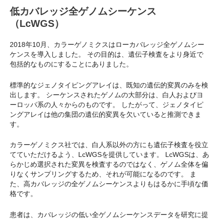
低カバレッジ全ゲノムシーケンス
（LcWGS）
2018年10月、カラーゲノミクスはローカバレッジ全ゲノムシー
ケンスを導入しました。 その目的は、遺伝子検査をより身近で
包括的なものにすることにありました。
標準的なジェノタイピングアレイは、既知の遺伝的変異のみを検
出します。 シーケンスされたゲノムの大部分は、白人およびヨ
ーロッパ系の人々からのものです。 したがって、ジェノタイピ
ングアレイは他の集団の遺伝的変異を欠いていると推測できま
す。
カラーゲノミクス社では、白人系以外の方にも遺伝子検査を役立
てていただけるよう、LcWGSを提供しています。 LcWGSは、あ
らかじめ選択された変異を検査するのではなく、ゲノム全体を偏
りなくサンプリングするため、それが可能になるのです。 ま
た、高カバレッジの全ゲノムシーケンスよりもはるかに手頃な価
格です。
患者は、カバレッジの低い全ゲノムシーケンスデータを研究に提