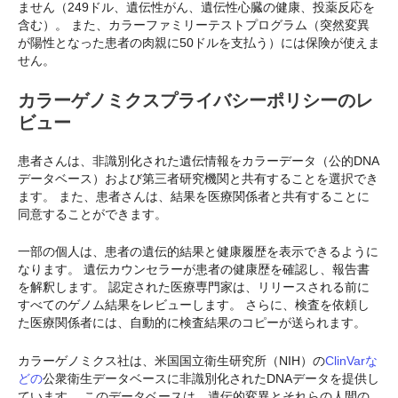
ません（249ドル、遺伝性がん、遺伝性心臓の健康、投薬反応を
含む）。 また、カラーファミリーテストプログラム（突然変異
が陽性となった患者の肉親に50ドルを支払う）には保険が使えま
せん。
カラーゲノミクスプライバシーポリシーのレ
ビュー
患者さんは、非識別化された遺伝情報をカラーデータ（公的DNA
データベース）および第三者研究機関と共有することを選択でき
ます。 また、患者さんは、結果を医療関係者と共有することに
同意することができます。
一部の個人は、患者の遺伝的結果と健康履歴を表示できるように
なります。 遺伝カウンセラーが患者の健康歴を確認し、報告書
を解釈します。 認定された医療専門家は、リリースされる前に
すべてのゲノム結果をレビューします。 さらに、検査を依頼し
た医療関係者には、自動的に検査結果のコピーが送られます。
カラーゲノミクス社は、米国国立衛生研究所（NIH）の
ClinVarな
どの
公衆衛生データベースに非識別化されたDNAデータを提供し
ています。 このデータベースは、遺伝的変異とそれらの人間の