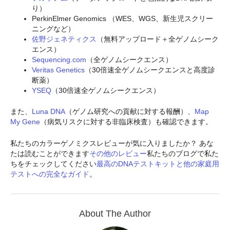
り）
PerkinElmer Genomics （WES、WGS、新生児スクリー
ニングなど）
佐野ジェネティクス
（無料アップロード＋全ゲノムシーク
エンス）
Sequencing.com
（全ゲノムシークエンス）
Veritas Genetics
（30倍速全ゲノムシークエンスと高度診
断薬）
YSEQ
（30倍速全ゲノムシークエンス）
また、
Luna DNA
（ゲノム研究への貢献に対する報酬）、
Map
My Gene
（病気リスクに対する非臨床検査）も確認できます。
私たちのカラーゲノミクスレビューが気に入りましたか？ あな
たは読むことができます
その他のレビュー
私たちのブログで私た
ちをチェックしてください
最高のDNAテストキットと他の家庭用
テストへの完全なガイド
。
About The Author