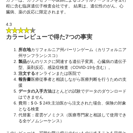
程に含む臨床遺伝子検査会社です。 結果は、遺伝性のがん、心
臓病、薬の反応に限定されます。
4.3
カラーレビューで得た7つの事実
所在地
カリフォルニア州バーリンゲーム（カリフォルニア
州サンフランシスコ）
製品
がんのリスクに関連する遺伝子変異、心臓病の遺伝子
型、薬剤反応、感染症検査（COVID-19を含む）。
注文する
オンラインまたは医院で
報告書
医療従事者と相談しながら医療判断を行うための支
援
データの入手方法
ほとんどの試験でデータのダウンロード
はできません
費用：$ 0- $ 249;主治医から注文された場合、保険の対象
となる検査
代替案：星雲ゲノミクス（医療専門家と相談して使用でき
る全ゲノムシーケンス）