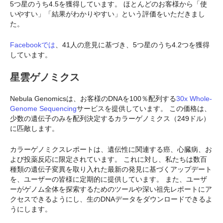
5つ星のうち4.5を獲得しています。 ほとんどのお客様から「使
いやすい」「結果がわかりやすい」という評価をいただきまし
た。
Facebookでは
、41人の意見に基づき、5つ星のうち4.2つを獲得
しています。
星雲ゲノミクス
Nebula Genomicsは、お客様のDNAを100％配列する
30x Whole-
Genome Sequencing
サービスを提供しています。 この価格は、
少数の遺伝子のみを配列決定するカラーゲノミクス（249ドル）
に匹敵します。
カラーゲノミクスレポートは、遺伝性に関連する癌、心臓病、お
よび投薬反応に限定されています。 これに対し、私たちは数百
種類の遺伝子変異を取り入れた最新の発見に基づくアップデート
を、ユーザーの皆様に定期的に提供しています。 また、ユーザ
ーがゲノム全体を探索するためのツールや深い祖先レポートにア
クセスできるようにし、生のDNAデータをダウンロードできるよ
うにします。