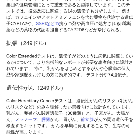
集団の健康管理にとって重要であると認識しています。 このテ
ストでは、投薬反応に関連する14の遺伝子も分析します。 例え
ば、カフェインやアセトアミノフェンを含む薬物を代謝する遺伝
子CYP1A2や、
SSRIなどの
抗うつ剤や高血圧に処方されるβ遮断
薬などの薬物の代謝を担当するCYP2D6などが挙げられる。
拡張（249ドル）
Color Extendedテストは、遺伝子がどのように病気に関連してい
るかについて、より包括的なレポートが必要な患者向けに設計さ
れています。 特に、乳がんをはじめとするがんや心臓病の個人
歴や家族歴をお持ちの方に効果的です。 テスト分析74遺伝子。
遺伝性がん（249ドル）
Color Hereditary Cancerテストは、遺伝性がんのリスク（乳がん
のリスクなど）のみを理解したい患者向けに設計されています。
乳がん、卵巣がん関連遺伝子（30種類）と、子宮がん、大腸が
ん、
メラノーマ
、
膵臓
がん、胃がん、
前立腺
がんの関連遺伝子を
検査するキットです。 がんを早期に発見することで、生存の可
能性が高まります。