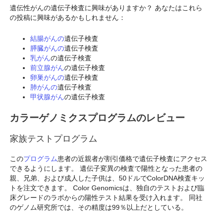
遺伝性がんの遺伝子検査に興味がありますか？ あなたはこれら
の投稿に興味があるかもしれません：
結腸がんの
遺伝子検査
膵臓がんの
遺伝子検査
乳がん
の遺伝子検査
前立腺がん
の遺伝子検査
卵巣がんの
遺伝子検査
肺がんの
遺伝子検査
甲状腺がん
の遺伝子検査
カラーゲノミクスプログラムのレビュー
家族テストプログラム
この
プログラム
患者の近親者が割引価格で遺伝子検査にアクセス
できるようにします。 遺伝子変異の検査で陽性となった患者の
親、兄弟、および成人した子供は、50ドルでColorDNA検査キッ
トを注文できます。 Color Genomicsは、独自のテストおよび臨
床グレードのラボからの陽性テスト結果を受け入れます。 同社
のゲノム研究所では、その精度は99％以上だとしている。