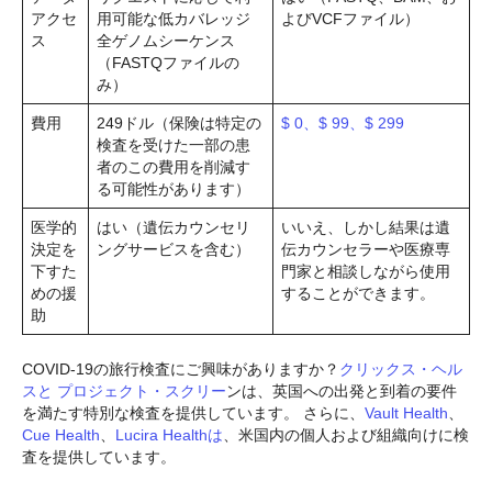
アクセ
用可能な低カバレッジ
よびVCFファイル）
ス
全ゲノムシーケンス
（FASTQファイルの
み）
費用
249ドル（保険は特定の
$ 0、$ 99、$ 299
検査を受けた一部の患
者のこの費用を削減す
る可能性があります）
医学的
はい（遺伝カウンセリ
いいえ、しかし結果は遺
決定を
ングサービスを含む）
伝カウンセラーや医療専
下すた
門家と相談しながら使用
めの援
することができます。
助
COVID-19の旅行検査にご興味がありますか？
クリックス・ヘル
スと
プロジェクト・スクリー
ンは、英国への出発と到着の要件
を満たす特別な検査を提供しています。 さらに、
Vault Health
、
Cue Health
、
Lucira Healthは
、米国内の個人および組織向けに検
査を提供しています。