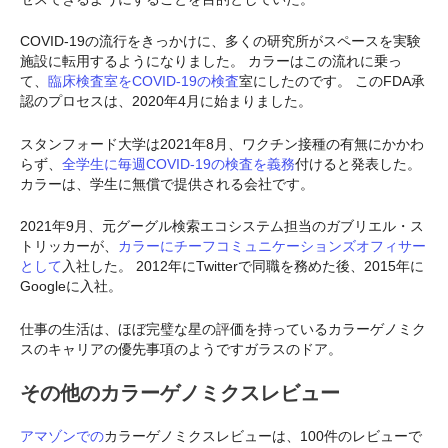
COVID-19の流行をきっかけに、多くの研究所がスペースを実験
施設に転用するようになりました。 カラーはこの流れに乗っ
て、
臨床検査室をCOVID-19の検査
室にしたのです。 このFDA承
認のプロセスは、2020年4月に始まりました。
スタンフォード大学は2021年8月、ワクチン接種の有無にかかわ
らず、
全学生に毎週COVID-19の検査を義務
付けると発表した。
カラーは、学生に無償で提供される会社です。
2021年9月、元グーグル検索エコシステム担当のガブリエル・ス
トリッカーが、
カラーにチーフコミュニケーションズオフィサー
として
入社した。 2012年にTwitterで同職を務めた後、2015年に
Googleに入社。
仕事の生活は、ほぼ完璧な星の評価を持っているカラーゲノミク
スのキャリアの優先事項のようですガラスのドア。
その他のカラーゲノミクスレビュー
アマゾンでの
カラーゲノミクスレビューは、100件のレビューで