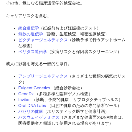
その他、気になる臨床遺伝学的検査会社。
キャリアリスクを含む。
統合遺伝学
（妊娠前および妊娠後のテスト）
無数の遺伝学
（診断、生殖検査、精密医療検査）
ピクチャージェネティクス
（診断ラボで行うアットホーム
な検査）
ベリタス遺伝学
（疾病リスクと保因者スクリーニング）
成人に影響を与える一般的な条件。
アンブリージェネティクス
（さまざまな種類の病気のリス
ク）
Fulgent Genetics
（総合診断会社）
GeneDx
（多種多様な臨床ゲノム検査）
Invitae
（診断、予防的健康、リプロダクティブヘルス）
Oral DNA Labs
（口腔の健康のための専門診断ツール）
パセリの健康
（ホリスティック医学と健康計画）
パスウェイゲノミクス
（さまざまな健康面のDNA検査は、
医療提供者と相談して使用される場合があります）