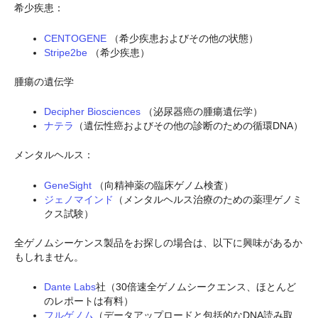
希少疾患：
CENTOGENE
（希少疾患およびその他の状態）
Stripe2be
（希少疾患）
腫瘍の遺伝学
Decipher Biosciences
（泌尿器癌の腫瘍遺伝学）
ナテラ
（遺伝性癌およびその他の診断のための循環DNA）
メンタルヘルス：
GeneSight
（向精神薬の臨床ゲノム検査）
ジェノマインド
（メンタルヘルス治療のための薬理ゲノミ
クス試験）
全ゲノムシーケンス製品をお探しの場合は、以下に興味があるか
もしれません。
Dante Labs
社（30倍速全ゲノムシークエンス、ほとんど
のレポートは有料）
フルゲノム
（データアップロードと包括的なDNA読み取