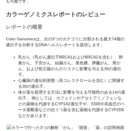
も可能です。
カラーゲノミクスレポートのレビュー
レポートの概要
Color Genomicsは、次の3つのカテゴリに分類される最大74個の
遺伝子を分析するDNAヘルスレポートを提供します。
乳がん（乳がん遺伝子BRCA1およびBRCA2を含む）、卵
巣がん、子宮がん、結腸がん、黒色腫、膵臓がん、胃が
ん、および前立腺がんのリスクに影響を与える30の遺伝
子。
心臓病の遺伝的形態（高コレステロールを含む）に関連す
る30の遺伝子。
体が薬を処理する方法に影響を与える可能性のある14の遺
伝子。 例としては、カフェインやアセトアミノフェンな
どの薬物を代謝するCYP1A2遺伝子や、SSRIや高血圧のベ
ータ遮断薬などの抗うつ薬を含む薬物を代謝するCYP2D6
などがあります。