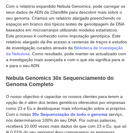
Com o relatório expandido Nebula Genomics, pode carregar os
seus dados de ADN da 23andMe para descobrir mais sobre o
seu genoma. Criamos um relatório alargado preenchendo os
espaços em branco dos típicos testes de genotipagem de DNA
baseados em microarranjos utilizando modelos estatísticos.
Este processo é conhecido como imputação genotípica. Este
relatório alargado dá-lhe acesso a centenas de traços e estudos
de investigação curados através da
Biblioteca de Investigação
da Nebulosa
. Como resultado, pode manter-se actualizado com
a investigação mais avançada e com o que ela significa para si
e para o seu ADN.
Nebula Genomics 30x Sequenciamento do
Genoma Completo
O nosso objectivo é capacitar os nossos clientes para terem a
opção de ir além dos testes genéticos oferecidos por empresas
como 23 e Eu e desbloquear mais informação sobre si próprios.
Com o nosso
30x Sequenciação de todo o genoma
serviço,
nós determinamos 100% do seu DNA. Por outras palavras,
receberá 10.000 vezes mais dados do que com 23 e Eu, que só
lê 0,01% do seu genoma! Aqui comparamos as empresas