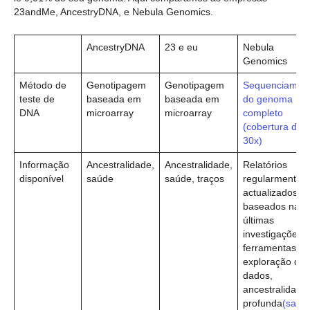
23andMe, AncestryDNA, e Nebula Genomics.
AncestryDNA
23 e eu
Nebula
Genomics
Método de
Genotipagem
Genotipagem
Sequenciamen
teste de
baseada em
baseada em
do genoma
DNA
microarray
microarray
completo
(cobertura de
30x)
Informação
Ancestralidade,
Ancestralidade,
Relatórios
disponível
saúde
saúde, traços
regularmente
actualizados
baseados nas
últimas
investigações,
ferramentas de
exploração de
dados,
ancestralidade
profunda
(saiba