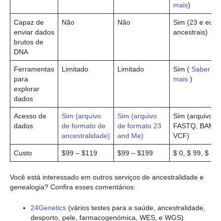
mais
)
Capaz de
Não
Não
Sim (23 e eu e
enviar dados
ancestrais)
brutos de
DNA
Ferramentas
Limitado
Limitado
Sim (
Saber
para
mais
)
explorar
dados
Acesso de
Sim (arquivo
Sim (arquivo
Sim (arquivos
dados
de formato de
de formato 23
FASTQ, BAM e
ancestralidade)
and Me)
VCF)
Custo
$99 – $119
$99 – $199
$ 0, $ 99, $ 29
Você está interessado em outros serviços de ancestralidade e
genealogia? Confira esses comentários:
24Genetics
(vários testes para a saúde, ancestralidade,
desporto, pele, farmacogenómica, WES, e WGS)