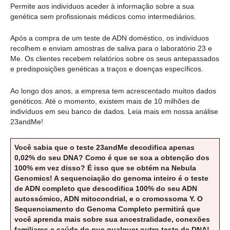
Permite aos indivíduos aceder à informação sobre a sua
genética sem profissionais médicos como intermediários.
Após a compra de um teste de ADN doméstico, os indivíduos
recolhem e enviam amostras de saliva para o laboratório 23 e
Me. Os clientes recebem relatórios sobre os seus antepassados
e predisposições genéticas a traços e doenças específicos.
Ao longo dos anos, a empresa tem acrescentado muitos dados
genéticos. Até o momento, existem mais de 10 milhões de
indivíduos em seu banco de dados. Leia mais em nossa análise
23andMe!
Você sabia que o teste 23andMe decodifica apenas
0,02% do seu DNA? Como é que se soa a obtenção dos
100% em vez disso? É isso que se obtém na Nebula
Genomics! A sequenciação do genoma inteiro é o teste
de ADN completo que descodifica 100% do seu ADN
autossómico, ADN mitocondrial, e o cromossoma Y. O
Sequenciamento do Genoma Completo permitirá que
você aprenda mais sobre sua ancestralidade, conexões
familiares e saúde do que qualquer outro teste de DNA!