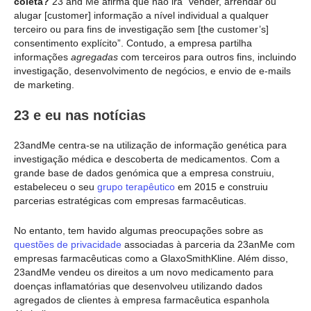
coleta?
23 and Me afirma que não irá “vender, arrendar ou
alugar [customer] informação a nível individual a qualquer
terceiro ou para fins de investigação sem [the customer’s]
consentimento explícito”. Contudo, a empresa partilha
informações
agregadas
com terceiros para outros fins, incluindo
investigação, desenvolvimento de negócios, e envio de e-mails
de marketing.
23 e eu nas notícias
23andMe centra-se na utilização de informação genética para
investigação médica e descoberta de medicamentos. Com a
grande base de dados genómica que a empresa construiu,
estabeleceu o seu
grupo terapêutico
em 2015 e construiu
parcerias estratégicas com empresas farmacêuticas.
No entanto, tem havido algumas preocupações sobre as
questões de privacidade
associadas à parceria da 23anMe com
empresas farmacêuticas como a GlaxoSmithKline. Além disso,
23andMe vendeu os direitos a um novo medicamento para
doenças inflamatórias que desenvolveu utilizando dados
agregados de clientes à empresa farmacêutica espanhola