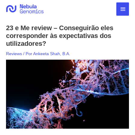
Ir
Men
para
o
princ
conteúdo
23 e Me review – Conseguirão eles
corresponder às expectativas dos
utilizadores?
Reviews
/ Por
Ankeeta Shah, B.A.