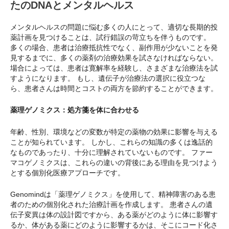
たのDNAとメンタルヘルス
メンタルヘルスの問題に悩む多くの人にとって、適切な長期的投
薬計画を見つけることは、試行錯誤の苛立ちを伴うものです。
多くの場合、患者は治療抵抗性でなく、副作用が少ないことを発
見するまでに、多くの薬剤の治療効果を試さなければならない。
場合によっては、患者は寛解率を経験し、さまざまな治療法を試
すようになります。 もし、遺伝子が治療法の選択に役立つな
ら、患者さんは時間とコストの両方を節約することができます。
薬理ゲノミクス：処方箋を体に合わせる
年齢、性別、環境などの変数が特定の薬物の効果に影響を与える
ことが知られています。 しかし、これらの知識の多くは逸話的
なものであったり、十分に理解されていないものです。 ファー
マコゲノミクスは、これらの違いの背後にある理由を見つけよう
とする個別化医療アプローチです。
Genomindは「薬理ゲノミクス」を使用して、精神障害のある患
者のための個別化された治療計画を作成します。 患者さんの遺
伝子変異は体の設計図ですから、ある薬がどのように体に影響す
るか、体がある薬にどのように影響するかは、そこにコード化さ