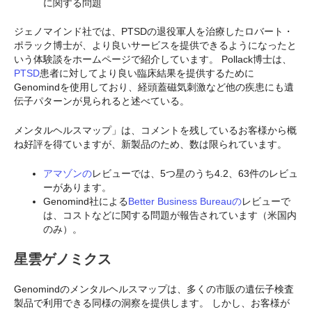
に関する問題
ジェノマインド社では、PTSDの退役軍人を治療したロバート・
ポラック博士が、より良いサービスを提供できるようになったと
いう体験談をホームページで紹介しています。 Pollack博士は、
PTSD
患者に対してより良い臨床結果を提供するために
Genomindを使用しており、経頭蓋磁気刺激など他の疾患にも遺
伝子パターンが見られると述べている。
メンタルヘルスマップ」は、コメントを残しているお客様から概
ね好評を得ていますが、新製品のため、数は限られています。
アマゾンの
レビューでは、5つ星のうち4.2、63件のレビュ
ーがあります。
Genomind社による
Better Business Bureauの
レビューで
は、コストなどに関する問題が報告されています（米国内
のみ）。
星雲ゲノミクス
Genomindのメンタルヘルスマップは、多くの市販の遺伝子検査
製品で利用できる同様の洞察を提供します。 しかし、お客様が