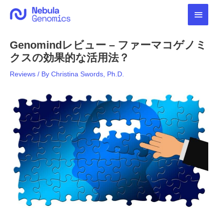
内
メ
容
を
イ
ス
Genomindレビュー – ファーマコゲノミ
キ
ン
ッ
クスの効果的な活用法？
プ
メ
Reviews
/ By
Christina Swords, Ph.D.
ニ
ュ
ー