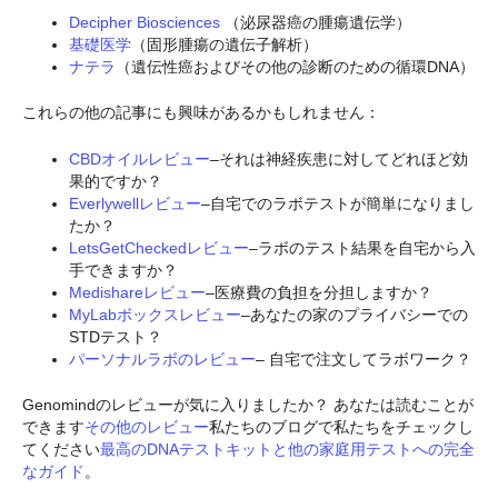
Decipher Biosciences
（泌尿器癌の腫瘍遺伝学）
基礎医学
（固形腫瘍の遺伝子解析）
ナテラ
（遺伝性癌およびその他の診断のための循環DNA）
これらの他の記事にも興味があるかもしれません：
CBDオイルレビュー
–それは神経疾患に対してどれほど効
果的ですか？
Everlywellレビュー
–自宅でのラボテストが簡単になりまし
たか？
LetsGetCheckedレビュー
–ラボのテスト結果を自宅から入
手できますか？
Medishareレビュー
–医療費の負担を分担しますか？
MyLabボックスレビュー
–あなたの家のプライバシーでの
STDテスト？
パーソナルラボのレビュー
– 自宅で注文してラボワーク？
Genomindのレビューが気に入りましたか？ あなたは読むことが
できます
その他のレビュー
私たちのブログで私たちをチェックし
てください
最高のDNAテストキットと他の家庭用テストへの完全
なガイド
。