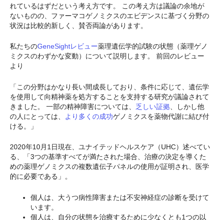
れているはずだという考え方です。 この考え方は議論の余地が
ないものの、ファーマコゲノミクスのエビデンスに基づく分野の
状況は比較的新しく、賛否両論があります。
私たちの
GeneSightレビュー
薬理遺伝学的試験の状態（薬理ゲノ
ミクスのわずかな変動）について説明します。 前回のレビュー
より
「この分野はかなり長い間成長しており、条件に応じて、遺伝学
を使用して向精神薬を処方することを支持する研究が議論されて
きました。 一部の精神障害については、
乏しい証拠
、しかし他
の人にとっては、
より多くの成功
ゲノミクスを薬物代謝に結び付
ける。」
2020年10月1日現在、ユナイテッドヘルスケア（UHC）述べてい
る、「3つの基準すべてが満たされた場合、治療の決定を導くた
めの薬理ゲノミクスの複数遺伝子パネルの使用が証明され、医学
的に必要である」。
個人は、大うつ病性障害または不安神経症の診断を受けて
います。
個人は、自分の状態を治療するために少なくとも1つの以