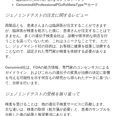
Genomind®ProfessionalPGxRxMetaType™カード
ジェノミンドテストの注文に関するレビュー
両製品とも、患者さんまたは臨床医が注文することができます
が、臨床医が検査を処方した後に、患者さんが注文することはで
きません。 多くの遺伝子検査会社は、診断や医学的な助言を行
うことを謳っていないため、これはユニークなことです。 ただ
し、ジェノマインド社の目的は、お客様に健康を提案し治療する
ことなので、認定された専門家が検査を依頼する必要がありま
す。
Genomind社は、FDAの処方情報、専門家のコンセンサスによる
ガイドライン、およびこれらの遺伝子の変異が治療の決定に影響
を与える可能性を示す何百もの研究から得られたデータに基づい
て、分析を行います。
ジェノミンドテストの受検を振り返って
検査を受けることは、他の遺伝子検査サービスに匹敵します。
主な違いは、検査の取得（処方箋が必要）と、患者のサンプルを
分析した後の結果と推奨事項にあります。