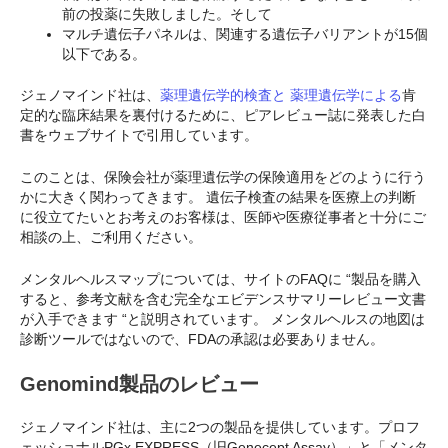
前の投薬に失敗しました。そして
マルチ遺伝子パネルは、関連する遺伝子バリアントが15個
以下である。
ジェノマインド社は、
薬理遺伝学的検査と
薬理遺伝学による
肯
定的な臨床結果を裏付けるために、ピアレビュー誌に発表した白
書をウェブサイトで引用しています。
このことは、保険会社が薬理遺伝学の保険適用をどのように行う
かに大きく関わってきます。 遺伝子検査の結果を医療上の判断
に役立てたいとお考えのお客様は、医師や医療従事者と十分にご
相談の上、ご利用ください。
メンタルヘルスマップについては、サイトのFAQに “製品を購入
すると、参考文献を含む完全なエビデンスサマリーレビュー文書
が入手できます “と説明されています。 メンタルヘルスの地図は
診断ツールではないので、FDAの承認は必要ありません。
Genomind製品のレビュー
ジェノマインド社は、主に2つの製品を提供しています。プロフ
ェッショナルPGx EXPRESS（旧Genecept Assay）」と「メンタ