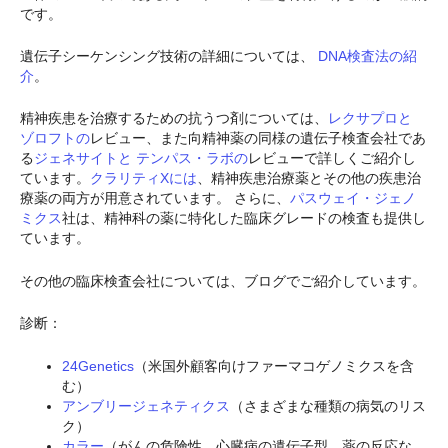
です。
遺伝子シーケンシング技術の詳細については、
DNA検査法の紹
介
。
精神疾患を治療するための抗うつ剤については、
レクサプロと
ゾロフトの
レビュー、また向精神薬の同様の遺伝子検査会社であ
る
ジェネサイトと
テンパス・ラボの
レビューで詳しくご紹介し
ています。
クラリティXには
、精神疾患治療薬とその他の疾患治
療薬の両方が用意されています。 さらに、
パスウェイ・ジェノ
ミクス
社は、精神科の薬に特化した臨床グレードの検査も提供し
ています。
その他の臨床検査会社については、ブログでご紹介しています。
診断：
24Genetics
（米国外顧客向けファーマコゲノミクスを含
む）
アンブリージェネティクス
（さまざまな種類の病気のリス
ク）
カラー
（がんの危険性、心臓病の遺伝子型、薬の反応な