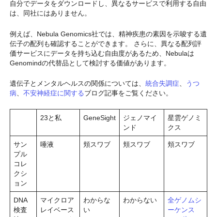
自分でデータをダウンロードし、異なるサービスで利用する自由
は、同社にはありません。
例えば、Nebula Genomics社では、精神疾患の素因を示唆する遺
伝子の配列も確認することができます。 さらに、異なる配列評
価サービスにデータを持ち込む自由度があるため、Nebulaは
Genomindの代替品として検討する価値があります。
遺伝子とメンタルヘルスの関係については、
統合失調症
、
うつ
病
、
不安神経症に関する
ブログ記事をご覧ください。
23と私
GeneSight
ジェノマイ
星雲ゲノミ
ンド
クス
サン
唾液
頬スワブ
頬スワブ
頬スワブ
プル
コレ
クシ
ョン
DNA
マイクロア
わからな
わからない
全ゲノムシ
検査
レイベース
い
ーケンス