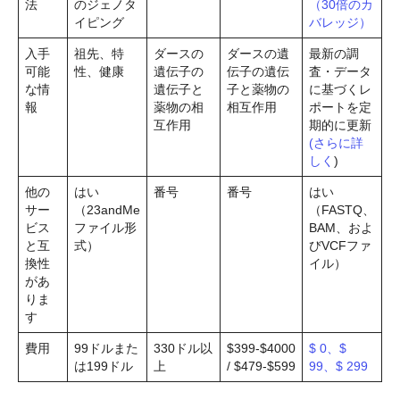
法
のジェノタ
（30倍のカ
イピング
バレッジ）
入手
祖先、特
ダースの
ダースの遺
最新の調
可能
性、健康
遺伝子の
伝子の遺伝
査・データ
な情
遺伝子と
子と薬物の
に基づくレ
報
薬物の相
相互作用
ポートを定
互作用
期的に更新
(さらに詳
しく
)
他の
はい
番号
番号
はい
サー
（23andMe
（FASTQ、
ビス
ファイル形
BAM、およ
と互
式）
びVCFファ
換性
イル）
があ
りま
す
費用
99ドルまた
330ドル以
$399-$4000
$ 0、$
は199ドル
上
/ $479-$599
99、$ 299