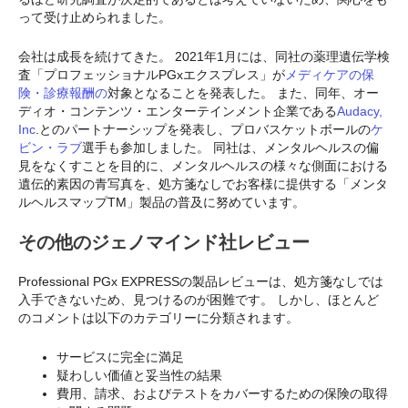
って受け止められました。
会社は成長を続けてきた。 2021年1月には、同社の薬理遺伝学検
査「プロフェッショナルPGxエクスプレス」が
メディケアの保
険・診療報酬の
対象となることを発表した。 また、同年、オー
ディオ・コンテンツ・エンターテインメント企業である
Audacy,
Inc
.とのパートナーシップを発表し、プロバスケットボールの
ケ
ビン・ラブ
選手も参加しました。 同社は、メンタルヘルスの偏
見をなくすことを目的に、メンタルヘルスの様々な側面における
遺伝的素因の青写真を、処方箋なしでお客様に提供する「メンタ
ルヘルスマップTM」製品の普及に努めています。
その他のジェノマインド社レビュー
Professional PGx EXPRESSの製品レビューは、処方箋なしでは
入手できないため、見つけるのが困難です。 しかし、ほとんど
のコメントは以下のカテゴリーに分類されます。
サービスに完全に満足
疑わしい価値と妥当性の結果
費用、請求、およびテストをカバーするための保険の取得