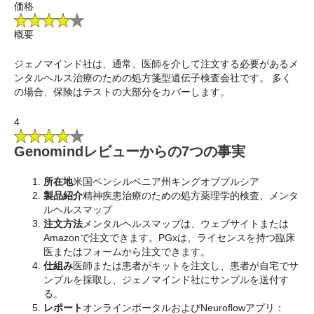
価格
概要
ジェノマインド社は、通常、医師を介して注文する必要があるメ
ンタルヘルス治療のための処方箋型遺伝子検査会社です。 多く
の場合、保険はテストの大部分をカバーします。
4
Genomindレビューからの7つの事実
所在地
米国ペンシルベニア州キングオブプルシア
製品紹介
精神疾患治療のための処方薬理学的検査、メンタ
ルヘルスマップ
注文方法
メンタルヘルスマップは、ウェブサイトまたは
Amazonで注文できます。PGxは、ライセンスを持つ臨床
医またはフォームから注文できます。
仕組み
医師または患者がキットを注文し、患者が自宅でサ
ンプルを採取し、ジェノマインド社にサンプルを送付す
る。
レポート
オンラインポータルおよびNeuroflowアプリ：