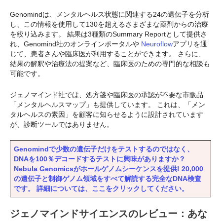
Genomindは、メンタルヘルス状態に関連する24の遺伝子を分析
し、この情報を使用して130を超えるさまざまな薬剤からの治療
を絞り込みます。 結果は3種類のSummary Reportとして提供さ
れ、Genomind社のオンラインポータルや
Neuroflow
アプリを通
じて、患者さんや臨床医が利用することができます。 さらに、
結果の解釈や治療法の提案など、臨床医のための専門的な相談も
可能です。
ジェノマインド社では、処方箋や臨床医の承認が不要な市販品
「メンタルヘルスマップ」も提供しています。 これは、「メン
タルヘルスの素因」を顧客に知らせるように設計されています
が、診断ツールではありません。
Genomindで少数の遺伝子だけをテストするのではなく、
DNAを100％デコードするテストに興味がありますか？
Nebula Genomicsがホールゲノムシーケンスを提供! 20,000
の遺伝子と制御ゲノム領域をすべて解読する完全なDNA検査
です。 詳細については、ここをクリックしてください。
ジェノマインドサイエンスのレビュー：あな