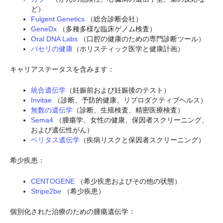
ど）
Fulgent Genetics
（総合診断会社）
GeneDx
（多種多様な臨床ゲノム検査）
Oral DNA Labs
（口腔の健康のための専門診断ツール）
パセリの健康
（ホリスティック医学と健康計画）
キャリアステータスを含みます：
統合遺伝学
（妊娠前および妊娠後のテスト）
Invitae
（診断、予防的健康、リプロダクティブヘルス）
無数の遺伝学
（診断、生殖検査、精密医療検査）
Sema4
（腫瘍学、女性の健康、保因者スクリーニング、
および遺伝性がん）
ベリタス遺伝学
（疾病リスクと保因者スクリーニング）
希少疾患：
CENTOGENE
（希少疾患およびその他の状態）
Stripe2be
（希少疾患）
個別化された治療のための腫瘍遺伝学：